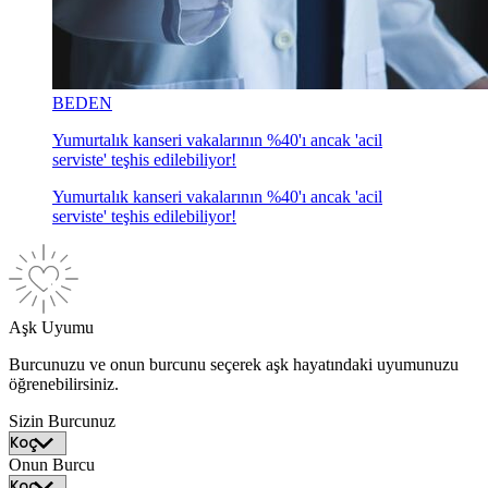
BEDEN
Yumurtalık kanseri vakalarının %40'ı ancak 'acil
serviste' teşhis edilebiliyor!
Yumurtalık kanseri vakalarının %40'ı ancak 'acil
serviste' teşhis edilebiliyor!
Aşk Uyumu
Burcunuzu ve onun burcunu seçerek aşk hayatındaki uyumunuzu
öğrenebilirsiniz.
Sizin Burcunuz
Onun Burcu