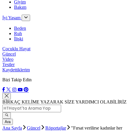
Giyim
Bakım
İyi Yaşam
Beden
Ruh
İlişki
Çocuklu Hayat
Güncel
Video
Testler
Kaydettiklerim
Bizi Takip Edin
BİRKAÇ KELİME YAZARAK SİZE YARDIMCI OLABİLİRİZ
Ara
Ana Sayfa
Güncel
Röportajlar
"Fırsat verilirse kadınlar her