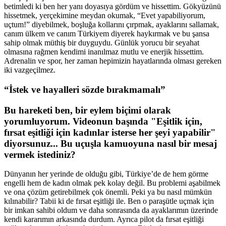
betimledi ki ben her yanı doyasıya gördüm ve hissettim. Gökyüzünü
hissetmek, yerçekimine meydan okumak, “Evet yapabiliyorum,
uçtum!” diyebilmek, boşluğa kollarını çırpmak, ayaklarını sallamak,
canım ülkem ve canım Türkiyem diyerek haykırmak ve bu şansa
sahip olmak müthiş bir duyguydu. Günlük yorucu bir seyahat
olmasına rağmen kendimi inanılmaz mutlu ve enerjik hissettim.
Adrenalin ve spor, her zaman hepimizin hayatlarında olması gereken
iki vazgeçilmez.
“İstek ve hayalleri sözde bırakmamalı”
Bu hareketi ben, bir eylem biçimi olarak
yorumluyorum. Videonun başında "Eşitlik için,
fırsat eşitliği için kadınlar isterse her şeyi yapabilir"
diyorsunuz... Bu uçuşla kamuoyuna nasıl bir mesaj
vermek istediniz?
Dünyanın her yerinde de olduğu gibi, Türkiye’de de hem görme
engelli hem de kadın olmak pek kolay değil. Bu problemi aşabilmek
ve ona çözüm getirebilmek çok önemli. Peki ya bu nasıl mümkün
kılınabilir? Tabii ki de fırsat eşitliği ile. Ben o paraşütle uçmak için
bir imkan sahibi oldum ve daha sonrasında da ayaklarımın üzerinde
kendi kararımın arkasında durdum. Ayrıca pilot da fırsat eşitliği