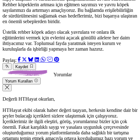
Rehber köpeklerin artması için eğitmen sayımızı ve yavru köpek
sayılarımızı da artırmayı amaçlıyoruz. Bu bağlamda erişilebilirliğin
de sürdürülmesini sağlamak esas hedeflerimiz, bizi başarıya ulaştıran
en önemli sebeplerden biridir.
Üstelik rehber köpek adayı olacak yavrulara ve onlara ilk
eğitimlerini vermek için evlerini açacak gönüllü ailelere her daim
ihtiyacımız var. Toplumsal fayda yaratmak isteyen kurum ve
kuruluşlarla da işbirliği yapmaya her zaman hazırız.
Paylaş:
Kaydet
Yorumlar
Yorum Kuralları
Değerli HTHayat okurları,
HTHayat ekibi olarak haber değeri taşıyan, herkesin kendine dair bir
şeyler bulacağı içerikleri sizlere ulaştırmak için çalışıyoruz.
İçeriklerimiz ile ilgili eleştiri, görüş, yorumlarınız bizler için çok
önemli. Fakat karşılıklı saygı ve yasalara uygunluk çerçevesinde
oluşturduğumuz yorum platformlarında daha sağlıklı bir tartışma
ortamını temin etmek amacıyla ortaya koyduğumuz bazı yorum ve