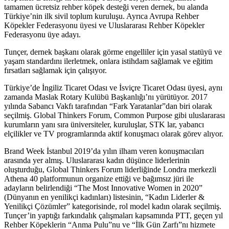
tamamen ücretsiz rehber köpek desteği veren dernek, bu alanda
Türkiye’nin ilk sivil toplum kuruluşu. Ayrıca Avrupa Rehber
Köpekler Federasyonu üyesi ve Uluslararası Rehber Köpekler
Federasyonu üye adayı.
Tunçer, dernek başkanı olarak görme engelliler için yasal statüyü ve
yaşam standardını ilerletmek, onlara istihdam sağlamak ve eğitim
fırsatları sağlamak için çalışıyor.
Türkiye’de İngiliz Ticaret Odası ve İsviçre Ticaret Odası üyesi, aynı
zamanda Maslak Rotary Kulübü Başkanlığı’nı yürütüyor. 2017
yılında Sabancı Vakfı tarafından “Fark Yaratanlar”dan biri olarak
seçilmiş. Global Thinkers Forum, Common Purpose gibi uluslararası
kurumların yanı sıra üniversiteler, kuruluşlar, STK lar, yabancı
elçilikler ve TV programlarında aktif konuşmacı olarak görev alıyor.
Brand Week İstanbul 2019’da yılın ilham veren konuşmacıları
arasında yer almış. Uluslararası kadın düşünce liderlerinin
oluşturduğu, Global Thinkers Forum liderliğinde Londra merkezli
Athena 40 platformunun organize ettiği ve bağımsız jüri ile
adayların belirlendiği “The Most Innovative Women in 2020”
(Dünyanın en yenilikçi kadınları) listesinin, “Kadın Liderler &
Yenilikçi Çözümler” kategorisinde, rol model kadın olarak seçilmiş.
Tunçer’in yaptığı farkındalık çalışmaları kapsamında PTT, geçen yıl
Rehber Köpeklerin “Anma Pulu”nu ve “İlk Gün Zarfı”nı hizmete