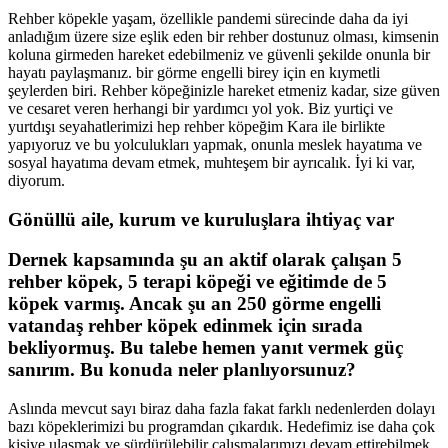
Rehber köpekle yaşam, özellikle pandemi sürecinde daha da iyi
anladığım üzere size eşlik eden bir rehber dostunuz olması, kimsenin
koluna girmeden hareket edebilmeniz ve güvenli şekilde onunla bir
hayatı paylaşmanız. bir görme engelli birey için en kıymetli
şeylerden biri. Rehber köpeğinizle hareket etmeniz kadar, size güven
ve cesaret veren herhangi bir yardımcı yol yok. Biz yurtiçi ve
yurtdışı seyahatlerimizi hep rehber köpeğim Kara ile birlikte
yapıyoruz ve bu yolculukları yapmak, onunla meslek hayatıma ve
sosyal hayatıma devam etmek, muhteşem bir ayrıcalık. İyi ki var,
diyorum.
Gönüllü aile, kurum ve kuruluşlara ihtiyaç var
Dernek kapsamında şu an aktif olarak çalışan 5
rehber köpek, 5 terapi köpeği ve eğitimde de 5
köpek varmış. Ancak şu an 250 görme engelli
vatandaş rehber köpek edinmek için sırada
bekliyormuş. Bu talebe hemen yanıt vermek güç
sanırım. Bu konuda neler planlıyorsunuz?
Aslında mevcut sayı biraz daha fazla fakat farklı nedenlerden dolayı
bazı köpeklerimizi bu programdan çıkardık. Hedefimiz ise daha çok
kişiye ulaşmak ve sürdürülebilir çalışmalarımızı devam ettirebilmek.