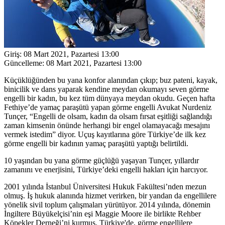
Giriş:
08 Mart 2021, Pazartesi 13:00
Güncelleme:
08 Mart 2021, Pazartesi 13:00
Küçüklüğünden bu yana konfor alanından çıkıp; buz pateni, kayak,
binicilik ve dans yaparak kendine meydan okumayı seven görme
engelli bir kadın, bu kez tüm dünyaya meydan okudu. Geçen hafta
Fethiye’de yamaç paraşütü yapan görme engelli Avukat Nurdeniz
Tunçer, “Engelli de olsam, kadın da olsam fırsat eşitliği sağlandığı
zaman kimsenin önünde herhangi bir engel olamayacağı mesajını
vermek istedim” diyor. Uçuş kayıtlarına göre Türkiye’de ilk kez
görme engelli bir kadının yamaç paraşütü yaptığı belirtildi.
10 yaşından bu yana görme güçlüğü yaşayan Tunçer, yıllardır
zamanını ve enerjisini, Türkiye’deki engelli hakları için harcıyor.
2001 yılında İstanbul Üniversitesi Hukuk Fakültesi’nden mezun
olmuş. İş hukuk alanında hizmet verirken, bir yandan da engellilere
yönelik sivil toplum çalışmaları yürütüyor. 2014 yılında, dönemin
İngiltere Büyükelçisi’nin eşi Maggie Moore ile birlikte Rehber
Köpekler Derneği’ni kurmuş. Türkiye'de, görme engellilere