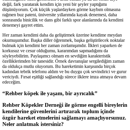
değil, fark yaratarak kendim için yeni bir şeyler yaptığımı
düşünüyorum. Çok küçük yaşlardayken görme kaybım olmasına
rağmen buz pateni, üniversite yıllarımda kayak denemesi, daha
sonrasında binicilik ve dans gibi farklı spor alanlarında da kendimi
denemeyi gayret ettim.
Her zaman kendimi daha da geliştirmek üzerine kendime meydan
okumuşumdur. Başka diller öğrenmek, başka geliştirilecek noktalar
bulmak için kendimi her zaman zorlamışımdır. İlkleri yaparken de
korkusuz ve cesur olduğumu, kararımdan sapmadığımı da
söyleyebilirim. Paylaşımcı olmam en sevdiğim karakteristik
özelliklerimden bir tanesidir. Örnek davranışlar sergilediğim zaman
da oldukça mutlu oluyorum. Bu hareketimin karşısında birçok
kadından tebrik telefonu aldım ve bu duygu çok sevindirici ve gurur
vericiydi. Fırsat eşitliği sağlandığı sürece ilklere imza atmaya devam
edeceğim.
“Rehber köpek ile yaşam, bir ayrıcalık”
Rehber Köpekler Derneği ile görme engelli bireylerin
kendilerine güvenlerini artırarak toplum içinde
özgür hareket etmelerini sağlamayı amaçlıyorsunuz.
Neler anlatmak istersiniz?