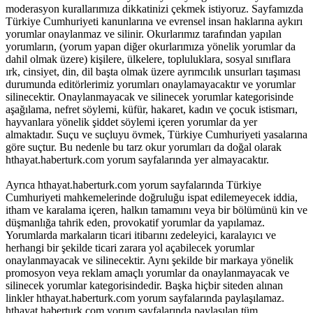
moderasyon kurallarımıza dikkatinizi çekmek istiyoruz. Sayfamızda
Türkiye Cumhuriyeti kanunlarına ve evrensel insan haklarına aykırı
yorumlar onaylanmaz ve silinir. Okurlarımız tarafından yapılan
yorumların, (yorum yapan diğer okurlarımıza yönelik yorumlar da
dahil olmak üzere) kişilere, ülkelere, topluluklara, sosyal sınıflara
ırk, cinsiyet, din, dil başta olmak üzere ayrımcılık unsurları taşıması
durumunda editörlerimiz yorumları onaylamayacaktır ve yorumlar
silinecektir. Onaylanmayacak ve silinecek yorumlar kategorisinde
aşağılama, nefret söylemi, küfür, hakaret, kadın ve çocuk istismarı,
hayvanlara yönelik şiddet söylemi içeren yorumlar da yer
almaktadır. Suçu ve suçluyu övmek, Türkiye Cumhuriyeti yasalarına
göre suçtur. Bu nedenle bu tarz okur yorumları da doğal olarak
hthayat.haberturk.com yorum sayfalarında yer almayacaktır.
Ayrıca hthayat.haberturk.com yorum sayfalarında Türkiye
Cumhuriyeti mahkemelerinde doğruluğu ispat edilemeyecek iddia,
itham ve karalama içeren, halkın tamamını veya bir bölümünü kin ve
düşmanlığa tahrik eden, provokatif yorumlar da yapılamaz.
Yorumlarda markaların ticari itibarını zedeleyici, karalayıcı ve
herhangi bir şekilde ticari zarara yol açabilecek yorumlar
onaylanmayacak ve silinecektir. Aynı şekilde bir markaya yönelik
promosyon veya reklam amaçlı yorumlar da onaylanmayacak ve
silinecek yorumlar kategorisindedir. Başka hiçbir siteden alınan
linkler hthayat.haberturk.com yorum sayfalarında paylaşılamaz.
hthayat.haberturk.com yorum sayfalarında paylaşılan tüm