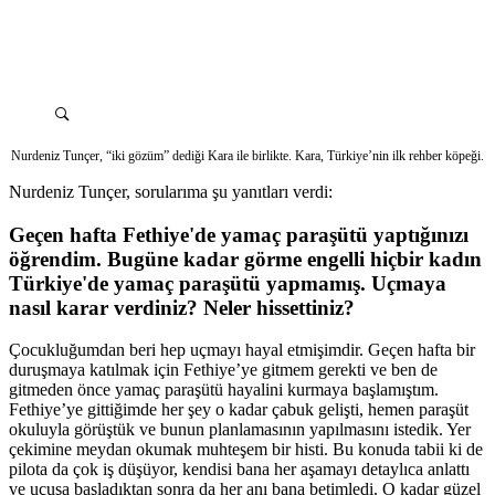
Nurdeniz Tunçer, “iki gözüm” dediği Kara ile birlikte. Kara, Türkiye’nin ilk rehber köpeği.
Nurdeniz Tunçer, sorularıma şu yanıtları verdi:
Geçen hafta Fethiye'de yamaç paraşütü yaptığınızı
öğrendim. Bugüne kadar görme engelli hiçbir kadın
Türkiye'de yamaç paraşütü yapmamış. Uçmaya
nasıl karar verdiniz? Neler hissettiniz?
Çocukluğumdan beri hep uçmayı hayal etmişimdir. Geçen hafta bir
duruşmaya katılmak için Fethiye’ye gitmem gerekti ve ben de
gitmeden önce yamaç paraşütü hayalini kurmaya başlamıştım.
Fethiye’ye gittiğimde her şey o kadar çabuk gelişti, hemen paraşüt
okuluyla görüştük ve bunun planlamasının yapılmasını istedik. Yer
çekimine meydan okumak muhteşem bir histi. Bu konuda tabii ki de
pilota da çok iş düşüyor, kendisi bana her aşamayı detaylıca anlattı
ve uçuşa başladıktan sonra da her anı bana betimledi. O kadar güzel