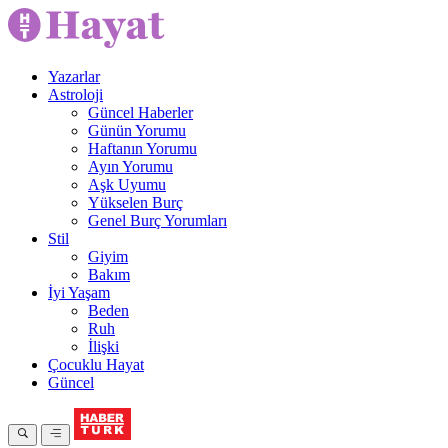
Yazarlar
Astroloji
Güncel Haberler
Günün Yorumu
Haftanın Yorumu
Ayın Yorumu
Aşk Uyumu
Yükselen Burç
Genel Burç Yorumları
Stil
Giyim
Bakım
İyi Yaşam
Beden
Ruh
İlişki
Çocuklu Hayat
Güncel