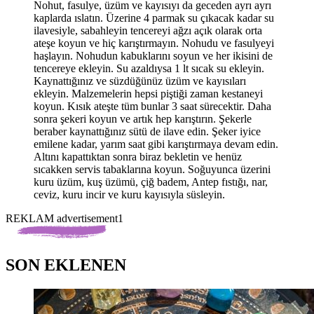
Nohut, fasulye, üzüm ve kayısıyı da geceden ayrı ayrı
kaplarda ıslatın. Üzerine 4 parmak su çıkacak kadar su
ilavesiyle, sabahleyin tencereyi ağzı açık olarak orta
ateşe koyun ve hiç karıştırmayın. Nohudu ve fasulyeyi
haşlayın. Nohudun kabuklarını soyun ve her ikisini de
tencereye ekleyin. Su azaldıysa 1 lt sıcak su ekleyin.
Kaynattığınız ve süzdüğünüz üzüm ve kayısıları
ekleyin. Malzemelerin hepsi piştiği zaman kestaneyi
koyun. Kısık ateşte tüm bunlar 3 saat sürecektir. Daha
sonra şekeri koyun ve artık hep karıştırın. Şekerle
beraber kaynattığınız sütü de ilave edin. Şeker iyice
emilene kadar, yarım saat gibi karıştırmaya devam edin.
Altını kapattıktan sonra biraz bekletin ve henüz
sıcakken servis tabaklarına koyun. Soğuyunca üzerini
kuru üzüm, kuş üzümü, çiğ badem, Antep fıstığı, nar,
ceviz, kuru incir ve kuru kayısıyla süsleyin.
REKLAM advertisement1
SON EKLENEN