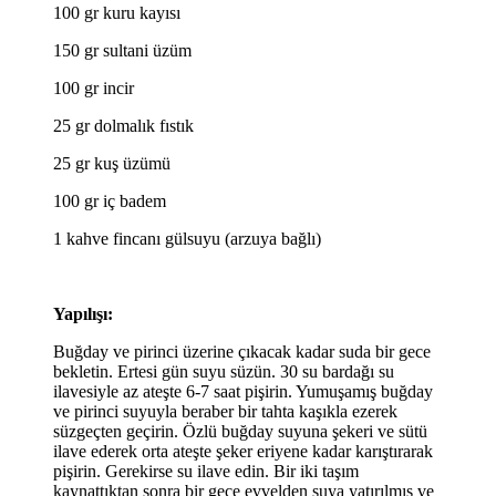
100 gr kuru kayısı
150 gr sultani üzüm
100 gr incir
25 gr dolmalık fıstık
25 gr kuş üzümü
100 gr iç badem
1 kahve fincanı gülsuyu (arzuya bağlı)
Yapılışı:
Buğday ve pirinci üzerine çıkacak kadar suda bir gece
bekletin. Ertesi gün suyu süzün. 30 su bardağı su
ilavesiyle az ateşte 6-7 saat pişirin. Yumuşamış buğday
ve pirinci suyuyla beraber bir tahta kaşıkla ezerek
süzgeçten geçirin. Özlü buğday suyuna şekeri ve sütü
ilave ederek orta ateşte şeker eriyene kadar karıştırarak
pişirin. Gerekirse su ilave edin. Bir iki taşım
kaynattıktan sonra bir gece evvelden suya yatırılmış ve