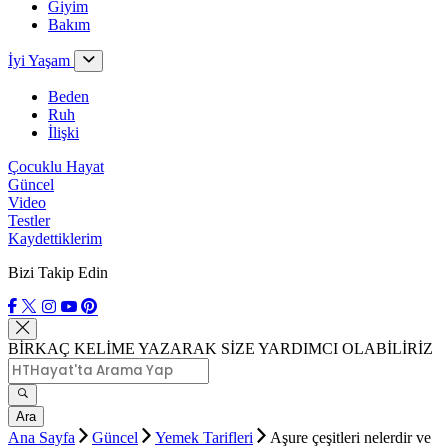
Giyim
Bakım
İyi Yaşam
Beden
Ruh
İlişki
Çocuklu Hayat
Güncel
Video
Testler
Kaydettiklerim
Bizi Takip Edin
BİRKAÇ KELİME YAZARAK SİZE YARDIMCI OLABİLİRİZ
Ara
Ana Sayfa
Güncel
Yemek Tarifleri
Aşure çeşitleri nelerdir ve