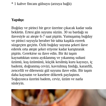
* 1 kahve fincanı gülsuyu (arzuya bağlı)
Yapılışı:
Buğday ve pirinci bir gece üzerine çıkacak kadar suda
bekletin. Ertesi gün suyunu süzün. 30 su bardağı su
ilavesiyle az ateşte 6-7 saat pişirin. Yumuşamış buğday
ve pirinci suyuyla beraber bir tahta kaşıkla ezerek
süzgeçten geçirin. Özlü buğday suyuna şekeri ilave
ederek orta ateşte şeker eriyene kadar karıştırarak
pişirin. Gerekirse su ilave edin. Bir iki taşım
kaynattıktan sonra ayıklanmış ve yıkanmış sultani
üzümü, kuş üzümünü, küçük kesilmiş kuru kayısıyı, iç
bademi, doğranmış cevizi, kavrulmuş fındığı, karanfili,
zencefili ve dilerseniz gül suyunu ilave edin. Bir taşım
daha kaynatın ve kaselere dökerek paylaştırın.
Soğuyunca üzerini badem, ceviz, üzüm ve narla
süsleyin.