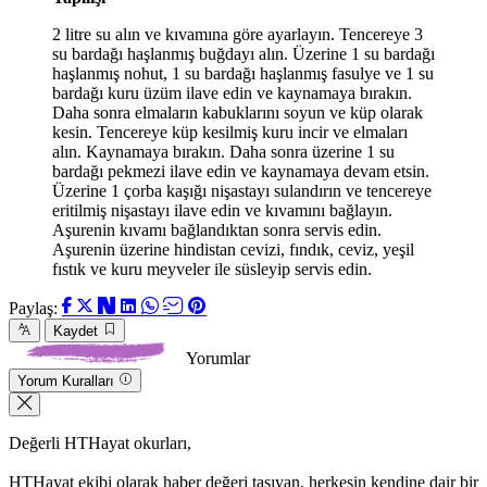
2 litre su alın ve kıvamına göre ayarlayın. Tencereye 3
su bardağı haşlanmış buğdayı alın. Üzerine 1 su bardağı
haşlanmış nohut, 1 su bardağı haşlanmış fasulye ve 1 su
bardağı kuru üzüm ilave edin ve kaynamaya bırakın.
Daha sonra elmaların kabuklarını soyun ve küp olarak
kesin. Tencereye küp kesilmiş kuru incir ve elmaları
alın. Kaynamaya bırakın. Daha sonra üzerine 1 su
bardağı pekmezi ilave edin ve kaynamaya devam etsin.
Üzerine 1 çorba kaşığı nişastayı sulandırın ve tencereye
eritilmiş nişastayı ilave edin ve kıvamını bağlayın.
Aşurenin kıvamı bağlandıktan sonra servis edin.
Aşurenin üzerine hindistan cevizi, fındık, ceviz, yeşil
fıstık ve kuru meyveler ile süsleyip servis edin.
Paylaş:
Kaydet
Yorumlar
Yorum Kuralları
Değerli HTHayat okurları,
HTHayat ekibi olarak haber değeri taşıyan, herkesin kendine dair bir