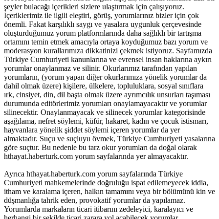
şeyler bulacağı içerikleri sizlere ulaştırmak için çalışıyoruz.
İçeriklerimiz ile ilgili eleştiri, görüş, yorumlarınız bizler için çok
önemli. Fakat karşılıklı saygı ve yasalara uygunluk çerçevesinde
oluşturduğumuz yorum platformlarında daha sağlıklı bir tartışma
ortamını temin etmek amacıyla ortaya koyduğumuz bazı yorum ve
moderasyon kurallarımıza dikkatinizi çekmek istiyoruz. Sayfamızda
Türkiye Cumhuriyeti kanunlarına ve evrensel insan haklarına aykırı
yorumlar onaylanmaz ve silinir. Okurlarımız tarafından yapılan
yorumların, (yorum yapan diğer okurlarımıza yönelik yorumlar da
dahil olmak üzere) kişilere, ülkelere, topluluklara, sosyal sınıflara
ırk, cinsiyet, din, dil başta olmak üzere ayrımcılık unsurları taşıması
durumunda editörlerimiz yorumları onaylamayacaktır ve yorumlar
silinecektir. Onaylanmayacak ve silinecek yorumlar kategorisinde
aşağılama, nefret söylemi, küfür, hakaret, kadın ve çocuk istismarı,
hayvanlara yönelik şiddet söylemi içeren yorumlar da yer
almaktadır. Suçu ve suçluyu övmek, Türkiye Cumhuriyeti yasalarına
göre suçtur. Bu nedenle bu tarz okur yorumları da doğal olarak
hthayat.haberturk.com yorum sayfalarında yer almayacaktır.
Ayrıca hthayat.haberturk.com yorum sayfalarında Türkiye
Cumhuriyeti mahkemelerinde doğruluğu ispat edilemeyecek iddia,
itham ve karalama içeren, halkın tamamını veya bir bölümünü kin ve
düşmanlığa tahrik eden, provokatif yorumlar da yapılamaz.
Yorumlarda markaların ticari itibarını zedeleyici, karalayıcı ve
herhangi bir şekilde ticari zarara yol açabilecek yorumlar