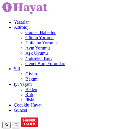
Yazarlar
Astroloji
Güncel Haberler
Günün Yorumu
Haftanın Yorumu
Ayın Yorumu
Aşk Uyumu
Yükselen Burç
Genel Burç Yorumları
Stil
Giyim
Bakım
İyi Yaşam
Beden
Ruh
İlişki
Çocuklu Hayat
Güncel