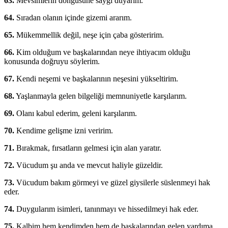
63.
Mevsimlerin döngüsüne saygı duyarım.
64.
Sıradan olanın içinde gizemi ararım.
65.
Mükemmellik değil, neşe için çaba gösteririm.
66.
Kim olduğum ve başkalarından neye ihtiyacım olduğu
konusunda doğruyu söylerim.
67.
Kendi neşemi ve başkalarının neşesini yükseltirim.
68.
Yaşlanmayla gelen bilgeliği memnuniyetle karşılarım.
69.
Olanı kabul ederim, geleni karşılarım.
70.
Kendime gelişme izni veririm.
71.
Bırakmak, fırsatların gelmesi için alan yaratır.
72.
Vücudum şu anda ve mevcut haliyle güzeldir.
73.
Vücudum bakım görmeyi ve güzel giysilerle süslenmeyi hak
eder.
74.
Duygularım isimleri, tanınmayı ve hissedilmeyi hak eder.
75.
Kalbim hem kendimden hem de başkalarından gelen yardıma