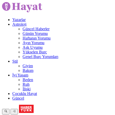
Yazarlar
Astroloji
Güncel Haberler
Günün Yorumu
Haftanın Yorumu
Ayın Yorumu
Aşk Uyumu
Yükselen Burç
Genel Burç Yorumları
Stil
Giyim
Bakım
İyi Yaşam
Beden
Ruh
İlişki
Çocuklu Hayat
Güncel