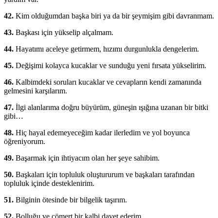
42.
Kim olduğumdan başka biri ya da bir şeymişim gibi davranmam.
43.
Başkası için yükselip alçalmam.
44.
Hayatımı aceleye getirmem, hızımı durgunlukla dengelerim.
45.
Değişimi kolayca kucaklar ve sunduğu yeni fırsata yükselirim.
46.
Kalbimdeki soruları kucaklar ve cevapların kendi zamanında
gelmesini karşılarım.
47.
İlgi alanlarıma doğru büyürüm, güneşin ışığına uzanan bir bitki
gibi…
48.
Hiç hayal edemeyeceğim kadar ilerledim ve yol boyunca
öğreniyorum.
49.
Başarmak için ihtiyacım olan her şeye sahibim.
50.
Başkaları için topluluk oluştururum ve başkaları tarafından
topluluk içinde desteklenirim.
51.
Bilginin ötesinde bir bilgelik taşırım.
52.
Bolluğu ve cömert bir kalbi davet ederim.