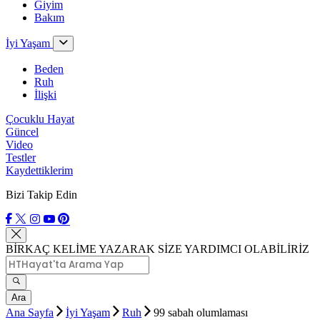
Giyim
Bakım
İyi Yaşam
Beden
Ruh
İlişki
Çocuklu Hayat
Güncel
Video
Testler
Kaydettiklerim
Bizi Takip Edin
BİRKAÇ KELİME YAZARAK SİZE YARDIMCI OLABİLİRİZ
Ara
Ana Sayfa
İyi Yaşam
Ruh
99 sabah olumlaması