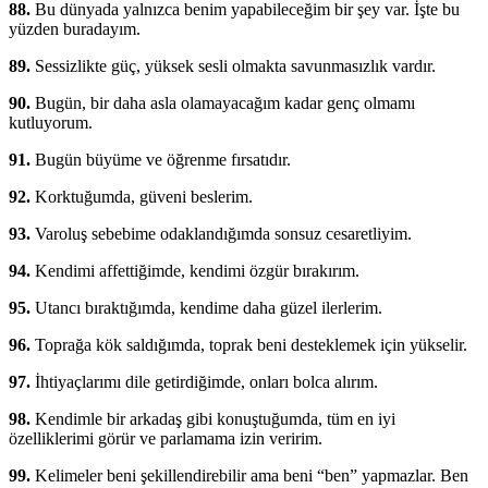
88.
Bu dünyada yalnızca benim yapabileceğim bir şey var. İşte bu
yüzden buradayım.
89.
Sessizlikte güç, yüksek sesli olmakta savunmasızlık vardır.
90.
Bugün, bir daha asla olamayacağım kadar genç olmamı
kutluyorum.
91.
Bugün büyüme ve öğrenme fırsatıdır.
92.
Korktuğumda, güveni beslerim.
93.
Varoluş sebebime odaklandığımda sonsuz cesaretliyim.
94.
Kendimi affettiğimde, kendimi özgür bırakırım.
95.
Utancı bıraktığımda, kendime daha güzel ilerlerim.
96.
Toprağa kök saldığımda, toprak beni desteklemek için yükselir.
97.
İhtiyaçlarımı dile getirdiğimde, onları bolca alırım.
98.
Kendimle bir arkadaş gibi konuştuğumda, tüm en iyi
özelliklerimi görür ve parlamama izin veririm.
99.
Kelimeler beni şekillendirebilir ama beni “ben” yapmazlar. Ben