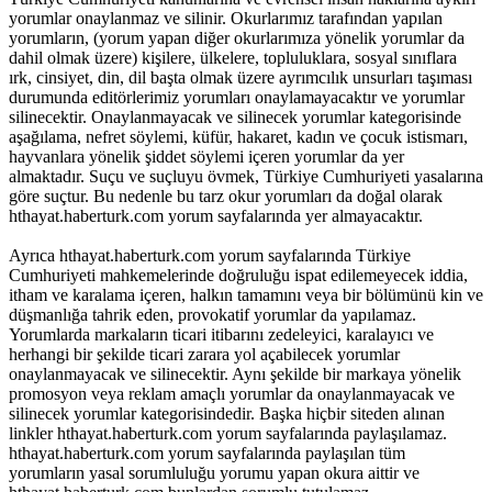
yorumlar onaylanmaz ve silinir. Okurlarımız tarafından yapılan
yorumların, (yorum yapan diğer okurlarımıza yönelik yorumlar da
dahil olmak üzere) kişilere, ülkelere, topluluklara, sosyal sınıflara
ırk, cinsiyet, din, dil başta olmak üzere ayrımcılık unsurları taşıması
durumunda editörlerimiz yorumları onaylamayacaktır ve yorumlar
silinecektir. Onaylanmayacak ve silinecek yorumlar kategorisinde
aşağılama, nefret söylemi, küfür, hakaret, kadın ve çocuk istismarı,
hayvanlara yönelik şiddet söylemi içeren yorumlar da yer
almaktadır. Suçu ve suçluyu övmek, Türkiye Cumhuriyeti yasalarına
göre suçtur. Bu nedenle bu tarz okur yorumları da doğal olarak
hthayat.haberturk.com yorum sayfalarında yer almayacaktır.
Ayrıca hthayat.haberturk.com yorum sayfalarında Türkiye
Cumhuriyeti mahkemelerinde doğruluğu ispat edilemeyecek iddia,
itham ve karalama içeren, halkın tamamını veya bir bölümünü kin ve
düşmanlığa tahrik eden, provokatif yorumlar da yapılamaz.
Yorumlarda markaların ticari itibarını zedeleyici, karalayıcı ve
herhangi bir şekilde ticari zarara yol açabilecek yorumlar
onaylanmayacak ve silinecektir. Aynı şekilde bir markaya yönelik
promosyon veya reklam amaçlı yorumlar da onaylanmayacak ve
silinecek yorumlar kategorisindedir. Başka hiçbir siteden alınan
linkler hthayat.haberturk.com yorum sayfalarında paylaşılamaz.
hthayat.haberturk.com yorum sayfalarında paylaşılan tüm
yorumların yasal sorumluluğu yorumu yapan okura aittir ve