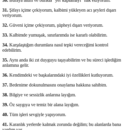
30.
Buraya aitim ve burada “yer kaplamayı” hak ediyorum.
31.
Şifayı içime çekiyorum, kalbimi yükleyen acı şeyleri dışarı
veriyorum.
32.
Güveni içime çekiyorum, şüpheyi dışarı veriyorum.
33.
Kalbimde yumuşak, sınırlarımda ise kararlı olabilirim.
34.
Karşılaştığım durumlara nasıl tepki vereceğimi kontrol
edebilirim.
35.
Aynı anda iki zıt duyguyu taşıyabilirim ve bu süreci işlediğim
anlamına gelir.
36.
Kendimdeki ve başkalarındaki iyi özellikleri kutluyorum.
37.
Bedenime dokunulmasını onaylama hakkına sahibim.
38.
Bilgiye ve sessizlik anlarına layığım.
39.
Öz saygıya ve temiz bir alana layığım.
40.
Tüm işleri sevgiyle yapıyorum.
41.
Karanlık yerlerde kalmak zorunda değilim; bu alanlarda bana
yardım var.