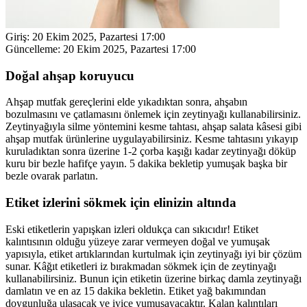
Giriş:
20 Ekim 2025, Pazartesi 17:00
Güncelleme:
20 Ekim 2025, Pazartesi 17:00
Doğal ahşap koruyucu
Ahşap mutfak gereçlerini elde yıkadıktan sonra, ahşabın
bozulmasını ve çatlamasını önlemek için zeytinyağı kullanabilirsiniz.
Zeytinyağıyla silme yöntemini kesme tahtası, ahşap salata kâsesi gibi
ahşap mutfak ürünlerine uygulayabilirsiniz. Kesme tahtasını yıkayıp
kuruladıktan sonra üzerine 1-2 çorba kaşığı kadar zeytinyağı döküp
kuru bir bezle hafifçe yayın. 5 dakika bekletip yumuşak başka bir
bezle ovarak parlatın.
Etiket izlerini sökmek için elinizin altında
Eski etiketlerin yapışkan izleri oldukça can sıkıcıdır! Etiket
kalıntısının olduğu yüzeye zarar vermeyen doğal ve yumuşak
yapısıyla, etiket artıklarından kurtulmak için zeytinyağı iyi bir çözüm
sunar. Kâğıt etiketleri iz bırakmadan sökmek için de zeytinyağı
kullanabilirsiniz. Bunun için etiketin üzerine birkaç damla zeytinyağı
damlatın ve en az 15 dakika bekletin. Etiket yağ bakımından
doygunluğa ulaşacak ve iyice yumuşayacaktır. Kalan kalıntıları