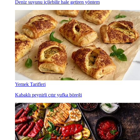
Deniz suyunu içilebilir hale getiren yöntem
Yemek Tarifleri
Kabaklı peynirli çıtır yufka böreği