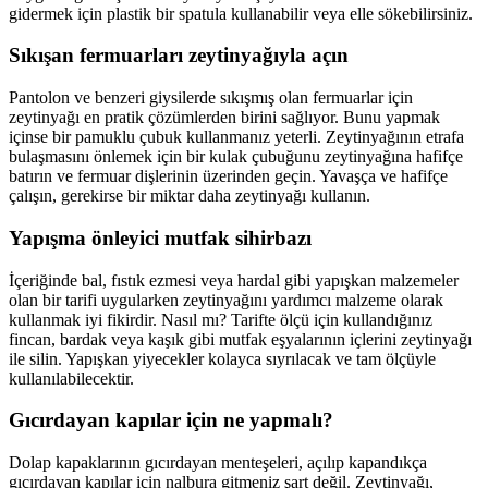
gidermek için plastik bir spatula kullanabilir veya elle sökebilirsiniz.
Sıkışan fermuarları zeytinyağıyla açın
Pantolon ve benzeri giysilerde sıkışmış olan fermuarlar için
zeytinyağı en pratik çözümlerden birini sağlıyor. Bunu yapmak
içinse bir pamuklu çubuk kullanmanız yeterli. Zeytinyağının etrafa
bulaşmasını önlemek için bir kulak çubuğunu zeytinyağına hafifçe
batırın ve fermuar dişlerinin üzerinden geçin. Yavaşça ve hafifçe
çalışın, gerekirse bir miktar daha zeytinyağı kullanın.
Yapışma önleyici mutfak sihirbazı
İçeriğinde bal, fıstık ezmesi veya hardal gibi yapışkan malzemeler
olan bir tarifi uygularken zeytinyağını yardımcı malzeme olarak
kullanmak iyi fikirdir. Nasıl mı? Tarifte ölçü için kullandığınız
fincan, bardak veya kaşık gibi mutfak eşyalarının içlerini zeytinyağı
ile silin. Yapışkan yiyecekler kolayca sıyrılacak ve tam ölçüyle
kullanılabilecektir.
Gıcırdayan kapılar için ne yapmalı?
Dolap kapaklarının gıcırdayan menteşeleri, açılıp kapandıkça
gıcırdayan kapılar için nalbura gitmeniz şart değil. Zeytinyağı,