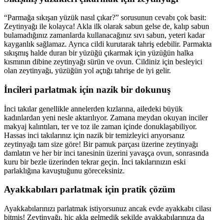
“Parmağa sıkışan yüzük nasıl çıkar?” sorusunun cevabı çok basit:
Zeytinyağı ile kolayca! Akla ilk olarak sabun gelse de, kalıp sabun
bulamadığınız zamanlarda kullanacağınız sıvı sabun, yeteri kadar
kayganlık sağlamaz. Ayrıca cildi kurutarak tahriş edebilir. Parmakta
sıkışmış halde duran bir yüzüğü çıkarmak için yüzüğün halka
kısmının dibine zeytinyağı sürün ve ovun. Cildiniz için besleyici
olan zeytinyağı, yüzüğün yol açtığı tahrişe de iyi gelir.
İncileri parlatmak için nazik bir dokunuş
İnci takılar genellikle annelerden kızlarına, ailedeki büyük
kadınlardan yeni nesle aktarılıyor. Zamana meydan okuyan inciler
makyaj kalıntıları, ter ve toz ile zaman içinde donuklaşabiliyor.
Hassas inci takılarınız için nazik bir temizleyici arıyorsanız
zeytinyağı tam size göre! Bir pamuk parçası üzerine zeytinyağı
damlatın ve her bir inci tanesinin üzerini yavaşça ovun, sonrasında
kuru bir bezle üzerinden tekrar geçin. İnci takılarınızın eski
parlaklığına kavuştuğunu göreceksiniz.
Ayakkabıları parlatmak için pratik çözüm
Ayakkabılarınızı parlatmak istiyorsunuz ancak evde ayakkabı cilası
bitmiş! Zeytinyağı, hiç akla gelmedik şekilde ayakkabılarınıza da