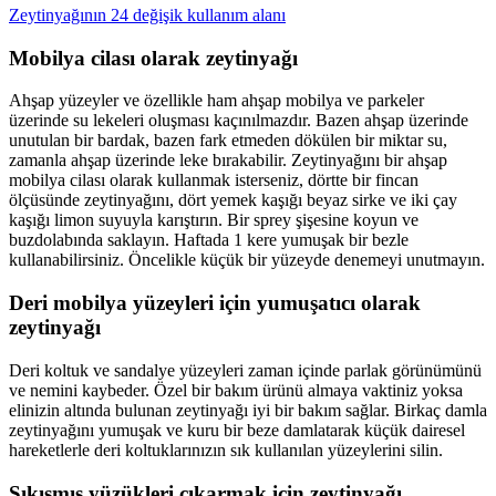
Zeytinyağının 24 değişik kullanım alanı
Mobilya cilası olarak zeytinyağı
Ahşap yüzeyler ve özellikle ham ahşap mobilya ve parkeler
üzerinde su lekeleri oluşması kaçınılmazdır. Bazen ahşap üzerinde
unutulan bir bardak, bazen fark etmeden dökülen bir miktar su,
zamanla ahşap üzerinde leke bırakabilir. Zeytinyağını bir ahşap
mobilya cilası olarak kullanmak isterseniz, dörtte bir fincan
ölçüsünde zeytinyağını, dört yemek kaşığı beyaz sirke ve iki çay
kaşığı limon suyuyla karıştırın. Bir sprey şişesine koyun ve
buzdolabında saklayın. Haftada 1 kere yumuşak bir bezle
kullanabilirsiniz. Öncelikle küçük bir yüzeyde denemeyi unutmayın.
Deri mobilya yüzeyleri için yumuşatıcı olarak
zeytinyağı
Deri koltuk ve sandalye yüzeyleri zaman içinde parlak görünümünü
ve nemini kaybeder. Özel bir bakım ürünü almaya vaktiniz yoksa
elinizin altında bulunan zeytinyağı iyi bir bakım sağlar. Birkaç damla
zeytinyağını yumuşak ve kuru bir beze damlatarak küçük dairesel
hareketlerle deri koltuklarınızın sık kullanılan yüzeylerini silin.
Sıkışmış yüzükleri çıkarmak için zeytinyağı