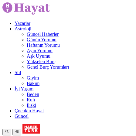
Yazarlar
Astroloji
Güncel Haberler
Günün Yorumu
Haftanın Yorumu
Ayın Yorumu
Aşk Uyumu
Yükselen Burç
Genel Burç Yorumları
Stil
Giyim
Bakım
İyi Yaşam
Beden
Ruh
İlişki
Çocuklu Hayat
Güncel