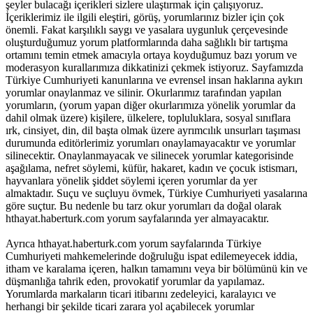
şeyler bulacağı içerikleri sizlere ulaştırmak için çalışıyoruz.
İçeriklerimiz ile ilgili eleştiri, görüş, yorumlarınız bizler için çok
önemli. Fakat karşılıklı saygı ve yasalara uygunluk çerçevesinde
oluşturduğumuz yorum platformlarında daha sağlıklı bir tartışma
ortamını temin etmek amacıyla ortaya koyduğumuz bazı yorum ve
moderasyon kurallarımıza dikkatinizi çekmek istiyoruz. Sayfamızda
Türkiye Cumhuriyeti kanunlarına ve evrensel insan haklarına aykırı
yorumlar onaylanmaz ve silinir. Okurlarımız tarafından yapılan
yorumların, (yorum yapan diğer okurlarımıza yönelik yorumlar da
dahil olmak üzere) kişilere, ülkelere, topluluklara, sosyal sınıflara
ırk, cinsiyet, din, dil başta olmak üzere ayrımcılık unsurları taşıması
durumunda editörlerimiz yorumları onaylamayacaktır ve yorumlar
silinecektir. Onaylanmayacak ve silinecek yorumlar kategorisinde
aşağılama, nefret söylemi, küfür, hakaret, kadın ve çocuk istismarı,
hayvanlara yönelik şiddet söylemi içeren yorumlar da yer
almaktadır. Suçu ve suçluyu övmek, Türkiye Cumhuriyeti yasalarına
göre suçtur. Bu nedenle bu tarz okur yorumları da doğal olarak
hthayat.haberturk.com yorum sayfalarında yer almayacaktır.
Ayrıca hthayat.haberturk.com yorum sayfalarında Türkiye
Cumhuriyeti mahkemelerinde doğruluğu ispat edilemeyecek iddia,
itham ve karalama içeren, halkın tamamını veya bir bölümünü kin ve
düşmanlığa tahrik eden, provokatif yorumlar da yapılamaz.
Yorumlarda markaların ticari itibarını zedeleyici, karalayıcı ve
herhangi bir şekilde ticari zarara yol açabilecek yorumlar