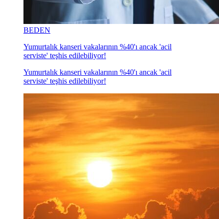
BEDEN
Yumurtalık kanseri vakalarının %40'ı ancak 'acil
serviste' teşhis edilebiliyor!
Yumurtalık kanseri vakalarının %40'ı ancak 'acil
serviste' teşhis edilebiliyor!