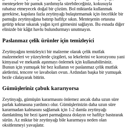
menteşelere bir pamuk yardımıyla sürebileceğiniz, kokusuyla
rahatsız etmeyecek doğal bir çözüm. Bol miktarda kullanmak
gerekirse, kapılara fazla zeytinyağı bulaştırmamak için öncelikle bir
pamuğu zeytinyağına batırıp hafifçe sıkın. Menteşenin ortasına
getirip tekrar sıkarak yağın içeri girmesini sağlayın. Bu esnada diğer
elinizde bir kâğıt havlu bulundurmayı unutmayın.
Paslanmaz çelik ürünler için temizleyici
Zeytinyağını temizleyici bir malzeme olarak çelik mutfak
malzemeleri ve yüzeylerde çizgileri, su lekelerini ve korozyonu yani
kimyasal ve mekanik aşınmayı önlemek için kullanabilirsiniz.
Bunun için yumuşak bir bez kullanın ve paslanmaz çelik mutfak
aletlerini, tencere ve lavaboları ovun. Ardından başka bir yumuşak
bezle cilalayarak bitirin.
Gümüşleriniz çabuk kararıyorsa
Zeytinyağı, gümüşün kararmasını önlemez ancak daha uzun süre
parlak kalmasına yardımcı olur. Gümüşlerinizin daha uzun süre
kararmadan kalmasını sağlamak için 1-2 damla zeytinyağı
damlatılmış bir bezi işaret parmağınıza dolayın ve hafifçe bastırarak
sürün. Az miktar bir zeytinyağı bile kararmaya neden olan
oksitlenmeyi yavaşlatır.