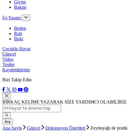
Giyim
Bakım
İyi Yaşam
Beden
Ruh
İlişki
Çocuklu Hayat
Güncel
Video
Testler
Kaydettiklerim
Bizi Takip Edin
BİRKAÇ KELİME YAZARAK SİZE YARDIMCI OLABİLİRİZ
Ara
Ana Sayfa
Güncel
Dekorasyon Önerileri
Zeytinyağı ile pratik