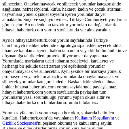
silinecektir. Onaylanmayacak ve silinecek yorumlar kategorisinde
aşağılama, nefret söylemi, küfür, hakaret, kadın ve çocuk istismarı,
hayvanlara yönelik şiddet söylemi içeren yorumlar da yer
almaktadır. Suçu ve suçluyu övmek, Türkiye Cumhuriyeti yasalarına
göre suçtur. Bu nedenle bu tarz okur yorumları da doğal olarak
hthayat.haberturk.com yorum sayfalarında yer almayacaktır.
Ayrıca hthayat.haberturk.com yorum sayfalarında Türkiye
Cumhuriyeti mahkemelerinde doğruluğu ispat edilemeyecek iddia,
itham ve karalama içeren, halkın tamamını veya bir bölümünü kin ve
düşmanlığa tahrik eden, provokatif yorumlar da yapılamaz.
Yorumlarda markaların ticari itibarını zedeleyici, karalayıcı ve
herhangi bir şekilde ticari zarara yol açabilecek yorumlar
onaylanmayacak ve silinecektir. Aynı şekilde bir markaya yönelik
promosyon veya reklam amaçlı yorumlar da onaylanmayacak ve
silinecek yorumlar kategorisindedir. Başka hiçbir siteden alınan
linkler hthayat.haberturk.com yorum sayfalarında paylaşılamaz.
hthayat.haberturk.com yorum sayfalarında paylaşılan tüm
yorumların yasal sorumluluğu yorumu yapan okura aittir ve
hthayat.haberturk.com bunlardan sorumlu tutulamaz.
Yorum sayfalarında yorum yapan her okur, yukarıda belirtilen
kuralları, Haberturk.com’da yayınlanan
Kullanım Koşulları'nı
ve
Gizlilik Sözleşmesi
'ni peşinen okumuş ve kabul etmiş sayılır.
Bizlerle ve diğer okurlarımızla yorum kurallarına uygun