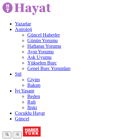
Yazarlar
Astroloji
Güncel Haberler
Günün Yorumu
Haftanın Yorumu
Ayın Yorumu
Aşk Uyumu
Yükselen Burç
Genel Burç Yorumları
Stil
Giyim
Bakım
İyi Yaşam
Beden
Ruh
İlişki
Çocuklu Hayat
Güncel