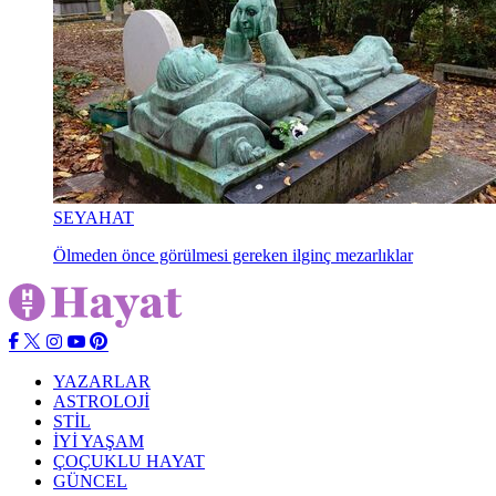
SEYAHAT
Ölmeden önce görülmesi gereken ilginç mezarlıklar
YAZARLAR
ASTROLOJİ
STİL
İYİ YAŞAM
ÇOÇUKLU HAYAT
GÜNCEL