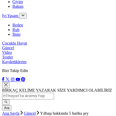
Giyim
Bakım
İyi Yaşam
Beden
Ruh
İlişki
Çocuklu Hayat
Güncel
Video
Testler
Kaydettiklerim
Bizi Takip Edin
BİRKAÇ KELİME YAZARAK SİZE YARDIMCI OLABİLİRİZ
Ara
Ana Sayfa
Güncel
Yılbaşı hakkında 5 harika şey