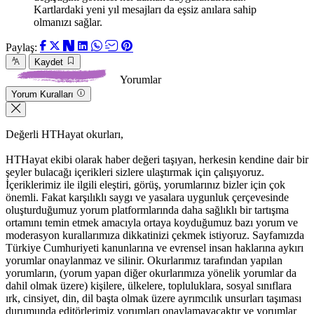
Kartlardaki yeni yıl mesajları da eşsiz anılara sahip
olmanızı sağlar.
Paylaş:
Kaydet
Yorumlar
Yorum Kuralları
Değerli HTHayat okurları,
HTHayat ekibi olarak haber değeri taşıyan, herkesin kendine dair bir
şeyler bulacağı içerikleri sizlere ulaştırmak için çalışıyoruz.
İçeriklerimiz ile ilgili eleştiri, görüş, yorumlarınız bizler için çok
önemli. Fakat karşılıklı saygı ve yasalara uygunluk çerçevesinde
oluşturduğumuz yorum platformlarında daha sağlıklı bir tartışma
ortamını temin etmek amacıyla ortaya koyduğumuz bazı yorum ve
moderasyon kurallarımıza dikkatinizi çekmek istiyoruz. Sayfamızda
Türkiye Cumhuriyeti kanunlarına ve evrensel insan haklarına aykırı
yorumlar onaylanmaz ve silinir. Okurlarımız tarafından yapılan
yorumların, (yorum yapan diğer okurlarımıza yönelik yorumlar da
dahil olmak üzere) kişilere, ülkelere, topluluklara, sosyal sınıflara
ırk, cinsiyet, din, dil başta olmak üzere ayrımcılık unsurları taşıması
durumunda editörlerimiz yorumları onaylamayacaktır ve yorumlar