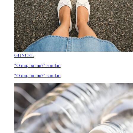
GÜNCEL
"O mu, bu mu?" soruları
"O mu, bu mu?" soruları