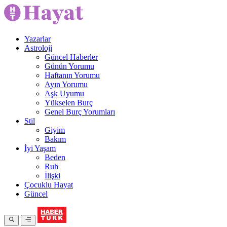
Yazarlar
Astroloji
Güncel Haberler
Günün Yorumu
Haftanın Yorumu
Ayın Yorumu
Aşk Uyumu
Yükselen Burç
Genel Burç Yorumları
Stil
Giyim
Bakım
İyi Yaşam
Beden
Ruh
İlişki
Çocuklu Hayat
Güncel