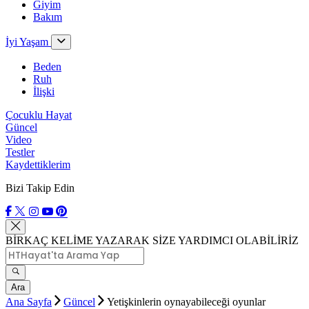
Giyim
Bakım
İyi Yaşam
Beden
Ruh
İlişki
Çocuklu Hayat
Güncel
Video
Testler
Kaydettiklerim
Bizi Takip Edin
BİRKAÇ KELİME YAZARAK SİZE YARDIMCI OLABİLİRİZ
Ara
Ana Sayfa
Güncel
Yetişkinlerin oynayabileceği oyunlar