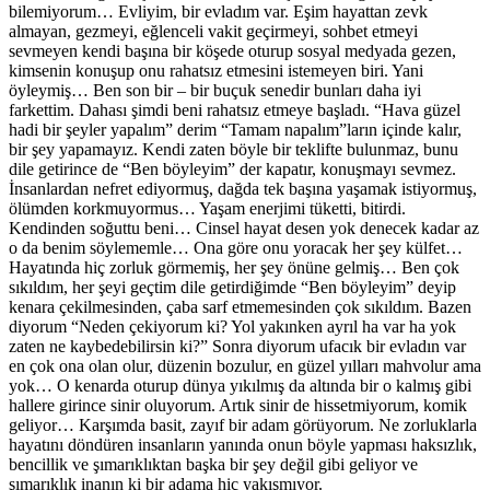
bilemiyorum… Evliyim, bir evladım var. Eşim hayattan zevk
almayan, gezmeyi, eğlenceli vakit geçirmeyi, sohbet etmeyi
sevmeyen kendi başına bir köşede oturup sosyal medyada gezen,
kimsenin konuşup onu rahatsız etmesini istemeyen biri. Yani
öyleymiş… Ben son bir – bir buçuk senedir bunları daha iyi
farkettim. Dahası şimdi beni rahatsız etmeye başladı. “Hava güzel
hadi bir şeyler yapalım” derim “Tamam napalım”ların içinde kalır,
bir şey yapamayız. Kendi zaten böyle bir teklifte bulunmaz, bunu
dile getirince de “Ben böyleyim” der kapatır, konuşmayı sevmez.
İnsanlardan nefret ediyormuş, dağda tek başına yaşamak istiyormuş,
ölümden korkmuyormus… Yaşam enerjimi tüketti, bitirdi.
Kendinden soğuttu beni… Cinsel hayat desen yok denecek kadar az
o da benim söylememle… Ona göre onu yoracak her şey külfet…
Hayatında hiç zorluk görmemiş, her şey önüne gelmiş… Ben çok
sıkıldım, her şeyi geçtim dile getirdiğimde “Ben böyleyim” deyip
kenara çekilmesinden, çaba sarf etmemesinden çok sıkıldım. Bazen
diyorum “Neden çekiyorum ki? Yol yakınken ayrıl ha var ha yok
zaten ne kaybedebilirsin ki?” Sonra diyorum ufacık bir evladın var
en çok ona olan olur, düzenin bozulur, en güzel yılları mahvolur ama
yok… O kenarda oturup dünya yıkılmış da altında bir o kalmış gibi
hallere girince sinir oluyorum. Artık sinir de hissetmiyorum, komik
geliyor… Karşımda basit, zayıf bir adam görüyorum. Ne zorluklarla
hayatını döndüren insanların yanında onun böyle yapması haksızlık,
bencillik ve şımarıklıktan başka bir şey değil gibi geliyor ve
şımarıklık inanın ki bir adama hiç yakışmıyor.