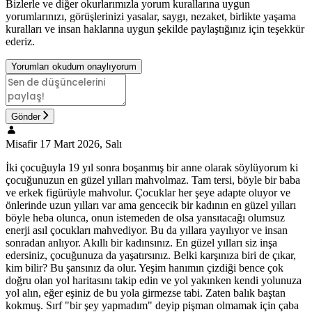
Bizlerle ve diğer okurlarımızla yorum kurallarına uygun
yorumlarınızı, görüşlerinizi yasalar, saygı, nezaket, birlikte yaşama
kuralları ve insan haklarına uygun şekilde paylaştığınız için teşekkür
ederiz.
Yorumları okudum onaylıyorum
Gönder
Misafir
17 Mart 2026, Salı
İki çocuğuyla 19 yıl sonra boşanmış bir anne olarak söylüyorum ki
çocuğunuzun en güzel yılları mahvolmaz. Tam tersi, böyle bir baba
ve erkek figürüyle mahvolur. Çocuklar her şeye adapte oluyor ve
önlerinde uzun yılları var ama gencecik bir kadının en güzel yılları
böyle heba olunca, onun istemeden de olsa yansıtacağı olumsuz
enerji asıl çocukları mahvediyor. Bu da yıllara yayılıyor ve insan
sonradan anlıyor. Akıllı bir kadınsınız. En güzel yılları siz inşa
edersiniz, çocuğunuza da yaşatırsınız. Belki karşınıza biri de çıkar,
kim bilir? Bu şansınız da olur. Yeşim hanımın çizdiği bence çok
doğru olan yol haritasını takip edin ve yol yakınken kendi yolunuza
yol alın, eğer eşiniz de bu yola girmezse tabi. Zaten balık baştan
kokmuş. Sırf "bir şey yapmadım" deyip pişman olmamak için çaba