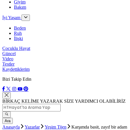
Giyim
Bakım
İyi Yaşam
Beden
Ruh
İlişki
Çocuklu Hayat
Güncel
Video
Testler
Kaydettiklerim
Bizi Takip Edin
BİRKAÇ KELİME YAZARAK SİZE YARDIMCI OLABİLİRİZ
Ara
Anasayfa
Yazarlar
Yeşim Tijen
Karşımda basit, zayıf bir adam