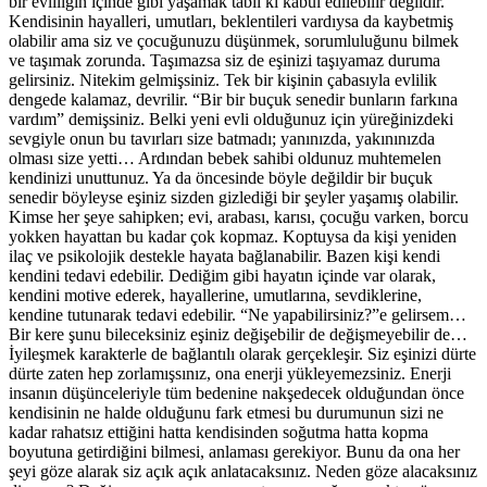
bir evliliğin içinde gibi yaşamak tabii ki kabul edilebilir değildir.
Kendisinin hayalleri, umutları, beklentileri vardıysa da kaybetmiş
olabilir ama siz ve çocuğunuzu düşünmek, sorumluluğunu bilmek
ve taşımak zorunda. Taşımazsa siz de eşinizi taşıyamaz duruma
gelirsiniz. Nitekim gelmişsiniz. Tek bir kişinin çabasıyla evlilik
dengede kalamaz, devrilir. “Bir bir buçuk senedir bunların farkına
vardım” demişsiniz. Belki yeni evli olduğunuz için yüreğinizdeki
sevgiyle onun bu tavırları size batmadı; yanınızda, yakınınızda
olması size yetti… Ardından bebek sahibi oldunuz muhtemelen
kendinizi unuttunuz. Ya da öncesinde böyle değildir bir buçuk
senedir böyleyse eşiniz sizden gizlediği bir şeyler yaşamış olabilir.
Kimse her şeye sahipken; evi, arabası, karısı, çocuğu varken, borcu
yokken hayattan bu kadar çok kopmaz. Koptuysa da kişi yeniden
ilaç ve psikolojik destekle hayata bağlanabilir. Bazen kişi kendi
kendini tedavi edebilir. Dediğim gibi hayatın içinde var olarak,
kendini motive ederek, hayallerine, umutlarına, sevdiklerine,
kendine tutunarak tedavi edebilir. “Ne yapabilirsiniz?”e gelirsem…
Bir kere şunu bileceksiniz eşiniz değişebilir de değişmeyebilir de…
İyileşmek karakterle de bağlantılı olarak gerçekleşir. Siz eşinizi dürte
dürte zaten hep zorlamışsınız, ona enerji yükleyemezsiniz. Enerji
insanın düşünceleriyle tüm bedenine nakşedecek olduğundan önce
kendisinin ne halde olduğunu fark etmesi bu durumunun sizi ne
kadar rahatsız ettiğini hatta kendisinden soğutma hatta kopma
boyutuna getirdiğini bilmesi, anlaması gerekiyor. Bunu da ona her
şeyi göze alarak siz açık açık anlatacaksınız. Neden göze alacaksınız