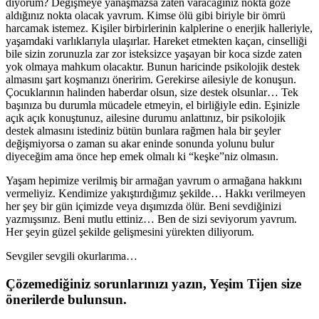
diyorum? Değişmeye yanaşmazsa zaten varacağınız nokta göze
aldığınız nokta olacak yavrum. Kimse ölü gibi biriyle bir ömrü
harcamak istemez. Kişiler birbirlerinin kalplerine o enerjik halleriyle,
yaşamdaki varlıklarıyla ulaşırlar. Hareket etmekten kaçan, cinselliği
bile sizin zorunuzla zar zor isteksizce yaşayan bir koca sizde zaten
yok olmaya mahkum olacaktır. Bunun haricinde psikolojik destek
almasını şart koşmanızı öneririm. Gerekirse ailesiyle de konuşun.
Çocuklarının halinden haberdar olsun, size destek olsunlar… Tek
başınıza bu durumla mücadele etmeyin, el birliğiyle edin. Eşinizle
açık açık konuştunuz, ailesine durumu anlattınız, bir psikolojik
destek almasını istediniz bütün bunlara rağmen hala bir şeyler
değişmiyorsa o zaman su akar eninde sonunda yolunu bulur
diyeceğim ama önce hep emek olmalı ki “keşke”niz olmasın.
Yaşam hepimize verilmiş bir armağan yavrum o armağana hakkını
vermeliyiz. Kendimize yakıştırdığımız şekilde… Hakkı verilmeyen
her şey bir gün içimizde veya dışımızda ölür. Beni sevdiğinizi
yazmışsınız. Beni mutlu ettiniz… Ben de sizi seviyorum yavrum.
Her şeyin güzel şekilde gelişmesini yürekten diliyorum.
Sevgiler sevgili okurlarıma…
Çözemediğiniz sorunlarınızı yazın, Yeşim Tijen size
önerilerde bulunsun.