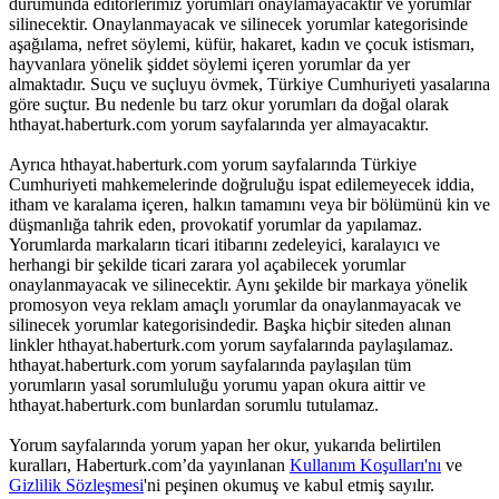
durumunda editörlerimiz yorumları onaylamayacaktır ve yorumlar
silinecektir. Onaylanmayacak ve silinecek yorumlar kategorisinde
aşağılama, nefret söylemi, küfür, hakaret, kadın ve çocuk istismarı,
hayvanlara yönelik şiddet söylemi içeren yorumlar da yer
almaktadır. Suçu ve suçluyu övmek, Türkiye Cumhuriyeti yasalarına
göre suçtur. Bu nedenle bu tarz okur yorumları da doğal olarak
hthayat.haberturk.com yorum sayfalarında yer almayacaktır.
Ayrıca hthayat.haberturk.com yorum sayfalarında Türkiye
Cumhuriyeti mahkemelerinde doğruluğu ispat edilemeyecek iddia,
itham ve karalama içeren, halkın tamamını veya bir bölümünü kin ve
düşmanlığa tahrik eden, provokatif yorumlar da yapılamaz.
Yorumlarda markaların ticari itibarını zedeleyici, karalayıcı ve
herhangi bir şekilde ticari zarara yol açabilecek yorumlar
onaylanmayacak ve silinecektir. Aynı şekilde bir markaya yönelik
promosyon veya reklam amaçlı yorumlar da onaylanmayacak ve
silinecek yorumlar kategorisindedir. Başka hiçbir siteden alınan
linkler hthayat.haberturk.com yorum sayfalarında paylaşılamaz.
hthayat.haberturk.com yorum sayfalarında paylaşılan tüm
yorumların yasal sorumluluğu yorumu yapan okura aittir ve
hthayat.haberturk.com bunlardan sorumlu tutulamaz.
Yorum sayfalarında yorum yapan her okur, yukarıda belirtilen
kuralları, Haberturk.com’da yayınlanan
Kullanım Koşulları'nı
ve
Gizlilik Sözleşmesi
'ni peşinen okumuş ve kabul etmiş sayılır.