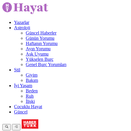
Yazarlar
Astroloji
Güncel Haberler
Günün Yorumu
Haftanın Yorumu
Ayın Yorumu
Aşk Uyumu
Yükselen Burç
Genel Burç Yorumları
Stil
Giyim
Bakım
İyi Yaşam
Beden
Ruh
İlişki
Çocuklu Hayat
Güncel