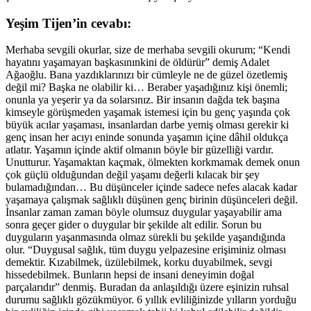
Yeşim Tijen’in cevabı:
Merhaba sevgili okurlar, size de merhaba sevgili okurum; “Kendi
hayatını yaşamayan başkasınınkini de öldürür” demiş Adalet
Ağaoğlu. Bana yazdıklarınızı bir cümleyle ne de güzel özetlemiş
değil mi? Başka ne olabilir ki… Beraber yaşadığınız kişi önemli;
onunla ya yeşerir ya da solarsınız. Bir insanın dağda tek başına
kimseyle görüşmeden yaşamak istemesi için bu genç yaşında çok
büyük acılar yaşaması, insanlardan darbe yemiş olması gerekir ki
genç insan her acıyı eninde sonunda yaşamın içine dâhil oldukça
atlatır. Yaşamın içinde aktif olmanın böyle bir güzelliği vardır.
Unutturur. Yaşamaktan kaçmak, ölmekten korkmamak demek onun
çok güçlü olduğundan değil yaşamı değerli kılacak bir şey
bulamadığından… Bu düşünceler içinde sadece nefes alacak kadar
yaşamaya çalışmak sağlıklı düşünen genç birinin düşünceleri değil.
İnsanlar zaman zaman böyle olumsuz duygular yaşayabilir ama
sonra geçer gider o duygular bir şekilde alt edilir. Sorun bu
duyguların yaşanmasında olmaz sürekli bu şekilde yaşandığında
olur. “Duygusal sağlık, tüm duygu yelpazesine erişiminiz olması
demektir. Kızabilmek, üzülebilmek, korku duyabilmek, sevgi
hissedebilmek. Bunların hepsi de insani deneyimin doğal
parçalarıdır” denmiş. Buradan da anlaşıldığı üzere eşinizin ruhsal
durumu sağlıklı gözükmüyor. 6 yıllık evliliğinizde yılların yorduğu