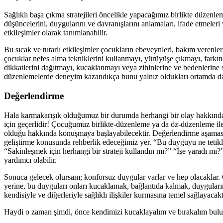
Sağlıklı başa çıkma stratejileri öncelikle yapacağımız birlikte düzenl
düşüncelerini, duygularını ve davranışlarını anlamaları, ifade etmeleri
etkileşimler olarak tanımlanabilir.
Bu sıcak ve tutarlı etkileşimler çocukların ebeveynleri, bakım verenleri
çocuklar nefes alma tekniklerini kullanmayı, yürüyüşe çıkmayı, fark
dikkatlerini dağıtmayı, kucaklanmayı veya zihinlerine ve bedenlerine s
düzenlemelerde deneyim kazandıkça bunu yalnız oldukları ortamda da 
Değerlendirme
Hala karmakarışık olduğumuz bir durumda herhangi bir olay hakkında
için geçerlidir! Çocuğumuz birlikte-düzenleme ya da öz-düzenleme ile 
olduğu hakkında konuşmaya başlayabilecektir. Değerlendirme aşaması ç
geliştirme konusunda rehberlik edeceğimiz yer. “Bu duyguyu ne tetikl
“Sakinleşmek için herhangi bir strateji kullandın mı?” “İşe yaradı m
yardımcı olabilir.
Sonuca gelecek olursam; konforsuz duygular varlar ve hep olacaklar.
yerine, bu duyguları onları kucaklamak, bağlantıda kalmak, duyguları
kendisiyle ve diğerleriyle sağlıklı ilişkiler kurmasına temel sağlayacakt
Haydi o zaman şimdi, önce kendimizi kucaklayalım ve bırakalım bulut