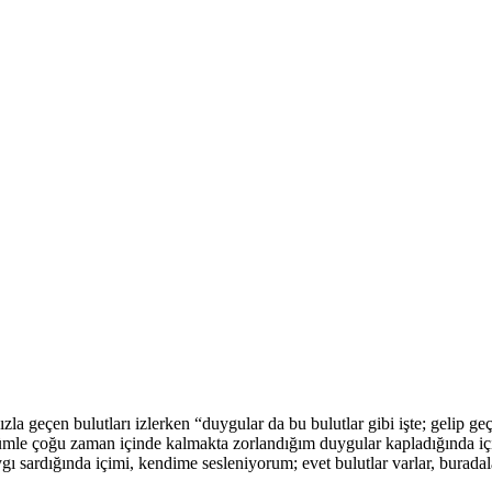
a geçen bulutları izlerken “duygular da bu bulutlar gibi işte; gelip geç
ümle çoğu zaman içinde kalmakta zorlandığım duygular kapladığında iç
aygı sardığında içimi, kendime sesleniyorum; evet bulutlar varlar, burada