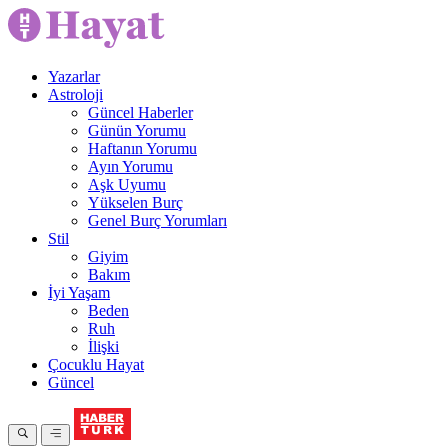
Yazarlar
Astroloji
Güncel Haberler
Günün Yorumu
Haftanın Yorumu
Ayın Yorumu
Aşk Uyumu
Yükselen Burç
Genel Burç Yorumları
Stil
Giyim
Bakım
İyi Yaşam
Beden
Ruh
İlişki
Çocuklu Hayat
Güncel