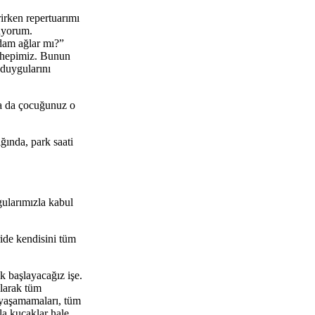
irken repertuarımı
uyorum.
adam ağlar mı?”
k hepimiz. Bunun
 duygularını
ya da çocuğunuz o
ında, park saati
gularımızla kabul
ride kendisini tüm
 başlayacağız işe.
olarak tüm
 yaşamamaları, tüm
a kucaklar hale