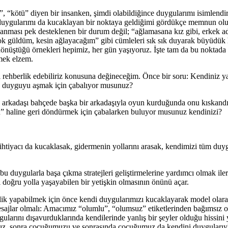
 “kötü” diyen bir insanken, şimdi olabildiğince duygularımı isimlendir
z duygularımı da kucaklayan bir noktaya geldiğimi gördükçe memnun ol
şanması pek desteklenen bir durum değil; “ağlamasana kız gibi, erkek 
ok güldüm, kesin ağlayacağım” gibi cümleleri sık sık duyarak büyüdü
önüştüğü örnekleri hepimiz, her gün yaşıyoruz. İşte tam da bu noktada
rmek elzem.
rehberlik edebiliriz konusuna değineceğim. Önce bir soru: Kendiniz 
uz duyguyu aşmak için çabalıyor musunuz?
arkadaşı bahçede başka bir arkadaşıyla oyun kurduğunda onu kıskandığ
u” haline geri döndürmek için çabalarken buluyor musunuz kendinizi?
 ihtiyacı da kucaklasak, gidermenin yollarını arasak, kendimizi tüm duy
 duygularla başa çıkma stratejleri geliştirmelerine yardımcı olmak ile
 doğru yolla yaşayabilen bir yetişkin olmasının önünü açar.
ik yapabilmek için önce kendi duygularımızı kucaklayarak model olarak
esajlar olmalı: Amacımız “olumlu”, “olumsuz” etiketlerinden bağımsız 
larını dışavurduklarında kendilerinde yanlış bir şeyler olduğu hissini
ız, sonra çocuğumuzu ve sonrasında çocuğumuz da kendini duygularıyl