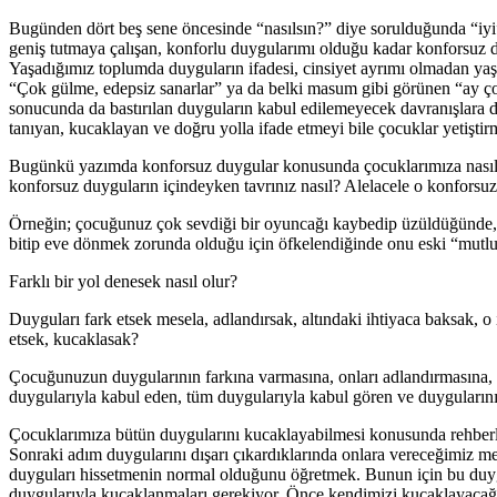
Bugünden dört beş sene öncesinde “nasılsın?” diye sorulduğunda “iyi”,
geniş tutmaya çalışan, konforlu duygularımı olduğu kadar konforsu
Yaşadığımız toplumda duyguların ifadesi, cinsiyet ayrımı olmadan ya
“Çok gülme, edepsiz sanarlar” ya da belki masum gibi görünen “ay ç
sonucunda da bastırılan duyguların kabul edilemeyecek davranışlara d
tanıyan, kucaklayan ve doğru yolla ifade etmeyi bile çocuklar yetişti
Bugünkü yazımda konforsuz duygular konusunda çocuklarımıza nasıl 
konforsuz duyguların içindeyken tavrınız nasıl? Alelacele o konfors
Örneğin; çocuğunuz çok sevdiği bir oyuncağı kaybedip üzüldüğünde, 
bitip eve dönmek zorunda olduğu için öfkelendiğinde onu eski “mutl
Farklı bir yol denesek nasıl olur?
Duyguları fark etsek mesela, adlandırsak, altındaki ihtiyaca baksak, o
etsek, kucaklasak?
Çocuğunuzun duygularının farkına varmasına, onları adlandırmasına, bu
duygularıyla kabul eden, tüm duygularıyla kabul gören ve duygularını
Çocuklarımıza bütün duygularını kucaklayabilmesi konusunda rehberl
Sonraki adım duygularını dışarı çıkardıklarında onlara vereceğimiz m
duyguları hissetmenin normal olduğunu öğretmek. Bunun için bu duygu
duygularıyla kucaklanmaları gerekiyor. Önce kendimizi kucaklayacağ