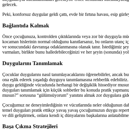
gelecek.
Peki, konforsuz duygular geldi çattı, evde bir fırtına havası, esip gür
Bağlantıda Kalmak
Önce çocuğunuza, kontrolden çıktıklarında veya zor bir duyguyla müca
kocaman hislerinin normal olduğunu kanıtlarsanız, bu onların utanç i
ve sonucundaki davranışa odaklanmasına olanak tanır. İstediğimiz şe
varmaları, birlikte bunu halledebileceğinizi ve her şeyin (sonunda) yo
Duygularını Tanımlamak
Çocuklar duygularını nasıl tanımlayacaklarını öğrenebilirler, ancak 
ona eşlik ederek yaşadığı duyguyu tanımlamasına rehberlik edebiliriz.
duygu geldiğinde vücudunda herhangi bir değişiklik hissediyor musun?
duyguları tanımlamak için küçük sohbetler bu konuda pratik yapmanızı
musun?” sorusuna “gülümsüyorum” yanıtını almak zor duygulara gide
Çocuğumuz ne deneyimlediğinin ve vücutlarında neler olduğunun daha 
temel duyguları pratik ettikçe yavaş yavaş çocuğumuzun duygu repertuar
ve dili geliştirmek, onlara kendi iç dünyalarını başkalarına anlatabilmes
Başa Çıkma Stratejileri