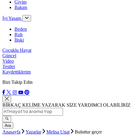
Giyim
Bakım
İyi Yaşam
Beden
Ruh
İlişki
Çocuklu Hayat
Güncel
Video
Testler
Kaydettiklerim
Bizi Takip Edin
BİRKAÇ KELİME YAZARAK SİZE YARDIMCI OLABİLİRİZ
Ara
Anasayfa
Yazarlar
Melisa Unat
Buluttur geçer