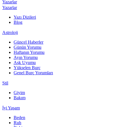
Yazarlar
Yazarlar
Yazı Dizileri
Blog
Astroloji
Güncel Haberler
Günün Yorumu
Haftanın Yorumu
Ayın Yorumu
Aşk Uyumu
Yükselen Burç
Genel Burç Yorumları
Stil
Giyim
Bakım
İyi Yaşam
Beden
Ruh