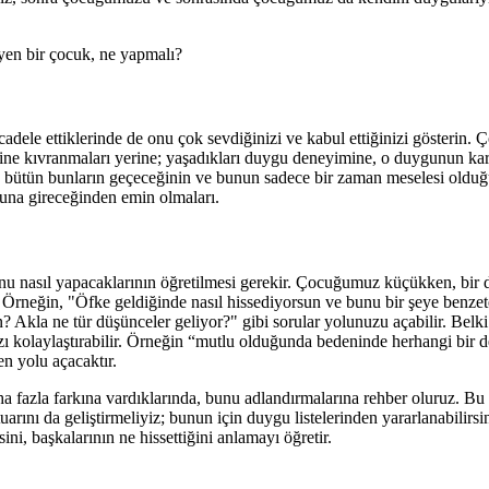
leyen bir çocuk, ne yapmalı?
dele ettiklerinde de onu çok sevdiğinizi ve kabul ettiğinizi gösterin
çine kıvranmaları yerine; yaşadıkları duygu deneyimine, o duygunun kar
y bütün bunların geçeceğinin ve bunun sadece bir zaman meselesi oldu
luna gireceğinden emin olmaları.
bunu nasıl yapacaklarının öğretilmesi gerekir. Çocuğumuz küçükken, bi
 Örneğin, "Öfke geldiğinde nasıl hissediyorsun ve bunu bir şeye benzet
 Akla ne tür düşünceler geliyor?" gibi sorular yolunuzu açabilir. Belk
 kolaylaştırabilir. Örneğin “mutlu olduğunda bedeninde herhangi bir de
n yolu açacaktır.
fazla farkına vardıklarında, bunu adlandırmalarına rehber oluruz. Bu 
ını da geliştirmeliyiz; bunun için duygu listelerinden yararlanabilirsin
ini, başkalarının ne hissettiğini anlamayı öğretir.