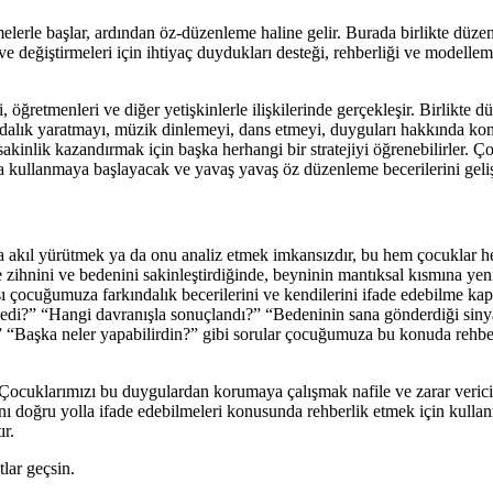
emelerle başlar, ardından öz-düzenleme haline gelir. Burada birlikte düz
 ve değiştirmeleri için ihtiyaç duydukları desteği, rehberliği ve modelle
, öğretmenleri ve diğer yetişkinlerle ilişkilerinde gerçekleşir. Birlikte 
ındalık yaratmayı, müzik dinlemeyi, dans etmeyi, duyguları hakkında ko
akinlik kazandırmak için başka herhangi bir stratejiyi öğrenebilirler. Ç
kullanmaya başlayacak ve yavaş yavaş öz düzenleme becerilerini gelişt
 akıl yürütmek ya da onu analiz etmek imkansızdır, bu hem çocuklar he
zihnini ve bedenini sakinleştirdiğinde, beyninin mantıksal kısmına yen
ocuğumuza farkındalık becerilerini ve kendilerini ifade edebilme kapa
edi?” “Hangi davranışla sonuçlandı?” “Bedeninin sana gönderdiği sinyal
ı?” “Başka neler yapabilirdin?” gibi sorular çocuğumuza bu konuda rehb
 Çocuklarımızı bu duygulardan korumaya çalışmak nafile ve zarar veric
nı doğru yolla ifade edebilmeleri konusunda rehberlik etmek için kull
ır.
lar geçsin.