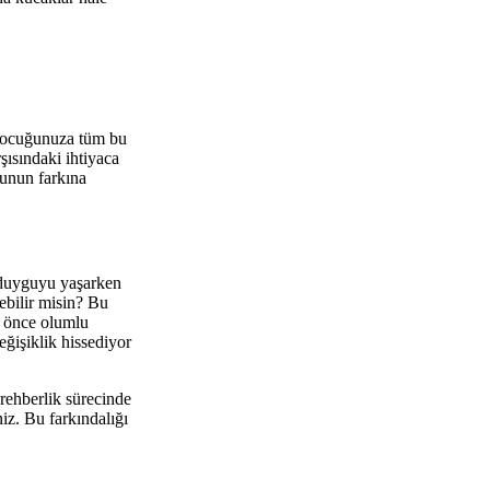
. Çocuğunuza tüm bu
şısındaki ihtiyaca
ğunun farkına
r duyguyu yaşarken
ebilir misin? Bu
i önce olumlu
ğişiklik hissediyor
rehberlik sürecinde
iz. Bu farkındalığı