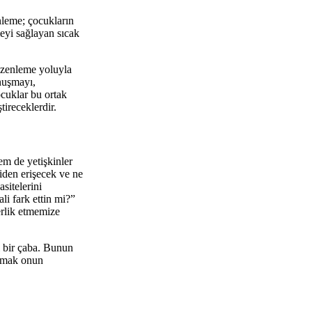
enleme; çocukların
meyi sağlayan sıcak
düzenleme yoluyla
nuşmayı,
ocuklar bu ortak
ireceklerdir.
m de yetişkinler
iden erişecek ve ne
sitelerini
i fark ettin mi?”
erlik etmemize
i bir çaba. Bunun
anmak onun