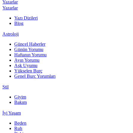
Yazarlar
Yazarlar
Yazı Dizileri
Blog
Astroloji
Güncel Haberler
Günün Yorumu
Haftanın Yorumu
Ayın Yorumu
Aşk Uyumu
Yükselen Burç
Genel Burç Yorumları
Stil
Giyim
Bakım
İyi Yaşam
Beden
Ruh