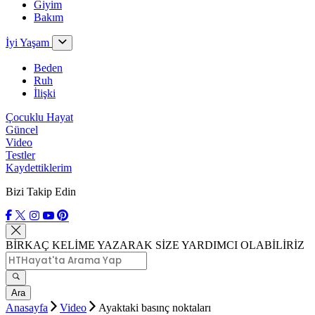
Giyim
Bakım
İyi Yaşam
Beden
Ruh
İlişki
Çocuklu Hayat
Güncel
Video
Testler
Kaydettiklerim
Bizi Takip Edin
BİRKAÇ KELİME YAZARAK SİZE YARDIMCI OLABİLİRİZ
Ara
Anasayfa
Video
Ayaktaki basınç noktaları