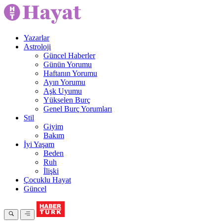
Yazarlar
Astroloji
Güncel Haberler
Günün Yorumu
Haftanın Yorumu
Ayın Yorumu
Aşk Uyumu
Yükselen Burç
Genel Burç Yorumları
Stil
Giyim
Bakım
İyi Yaşam
Beden
Ruh
İlişki
Çocuklu Hayat
Güncel