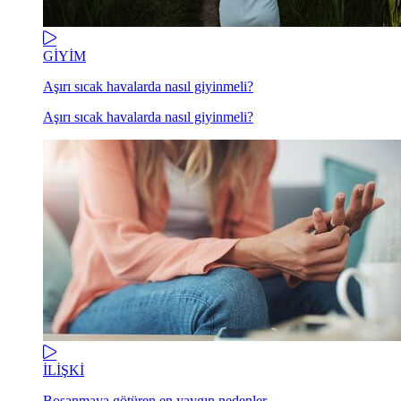
GİYİM
Aşırı sıcak havalarda nasıl giyinmeli?
Aşırı sıcak havalarda nasıl giyinmeli?
İLİŞKİ
Boşanmaya götüren en yaygın nedenler