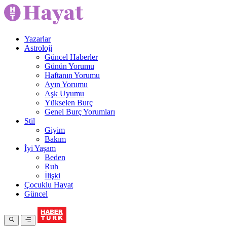
Yazarlar
Astroloji
Güncel Haberler
Günün Yorumu
Haftanın Yorumu
Ayın Yorumu
Aşk Uyumu
Yükselen Burç
Genel Burç Yorumları
Stil
Giyim
Bakım
İyi Yaşam
Beden
Ruh
İlişki
Çocuklu Hayat
Güncel