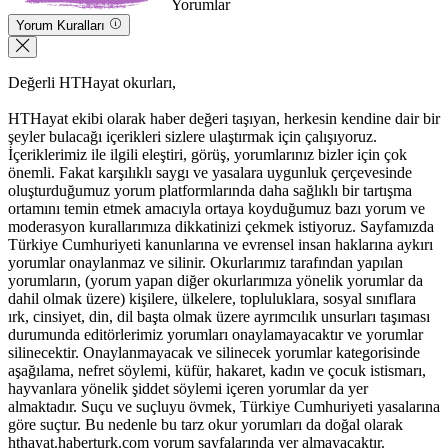
Yorumlar
Yorum Kuralları
Değerli HTHayat okurları,
HTHayat ekibi olarak haber değeri taşıyan, herkesin kendine dair bir
şeyler bulacağı içerikleri sizlere ulaştırmak için çalışıyoruz.
İçeriklerimiz ile ilgili eleştiri, görüş, yorumlarınız bizler için çok
önemli. Fakat karşılıklı saygı ve yasalara uygunluk çerçevesinde
oluşturduğumuz yorum platformlarında daha sağlıklı bir tartışma
ortamını temin etmek amacıyla ortaya koyduğumuz bazı yorum ve
moderasyon kurallarımıza dikkatinizi çekmek istiyoruz. Sayfamızda
Türkiye Cumhuriyeti kanunlarına ve evrensel insan haklarına aykırı
yorumlar onaylanmaz ve silinir. Okurlarımız tarafından yapılan
yorumların, (yorum yapan diğer okurlarımıza yönelik yorumlar da
dahil olmak üzere) kişilere, ülkelere, topluluklara, sosyal sınıflara
ırk, cinsiyet, din, dil başta olmak üzere ayrımcılık unsurları taşıması
durumunda editörlerimiz yorumları onaylamayacaktır ve yorumlar
silinecektir. Onaylanmayacak ve silinecek yorumlar kategorisinde
aşağılama, nefret söylemi, küfür, hakaret, kadın ve çocuk istismarı,
hayvanlara yönelik şiddet söylemi içeren yorumlar da yer
almaktadır. Suçu ve suçluyu övmek, Türkiye Cumhuriyeti yasalarına
göre suçtur. Bu nedenle bu tarz okur yorumları da doğal olarak
hthayat.haberturk.com yorum sayfalarında yer almayacaktır.