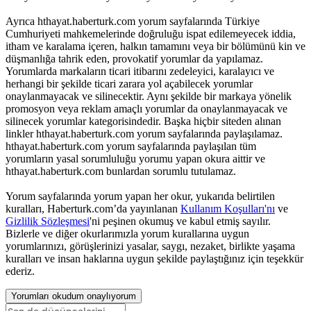
Ayrıca hthayat.haberturk.com yorum sayfalarında Türkiye
Cumhuriyeti mahkemelerinde doğruluğu ispat edilemeyecek iddia,
itham ve karalama içeren, halkın tamamını veya bir bölümünü kin ve
düşmanlığa tahrik eden, provokatif yorumlar da yapılamaz.
Yorumlarda markaların ticari itibarını zedeleyici, karalayıcı ve
herhangi bir şekilde ticari zarara yol açabilecek yorumlar
onaylanmayacak ve silinecektir. Aynı şekilde bir markaya yönelik
promosyon veya reklam amaçlı yorumlar da onaylanmayacak ve
silinecek yorumlar kategorisindedir. Başka hiçbir siteden alınan
linkler hthayat.haberturk.com yorum sayfalarında paylaşılamaz.
hthayat.haberturk.com yorum sayfalarında paylaşılan tüm
yorumların yasal sorumluluğu yorumu yapan okura aittir ve
hthayat.haberturk.com bunlardan sorumlu tutulamaz.
Yorum sayfalarında yorum yapan her okur, yukarıda belirtilen
kuralları, Haberturk.com’da yayınlanan
Kullanım Koşulları'nı
ve
Gizlilik Sözleşmesi
'ni peşinen okumuş ve kabul etmiş sayılır.
Bizlerle ve diğer okurlarımızla yorum kurallarına uygun
yorumlarınızı, görüşlerinizi yasalar, saygı, nezaket, birlikte yaşama
kuralları ve insan haklarına uygun şekilde paylaştığınız için teşekkür
ederiz.
Yorumları okudum onaylıyorum