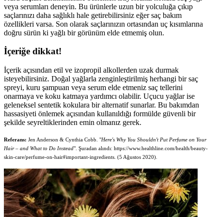
veya serumları deneyin. Bu ürünlerle uzun bir yolculuğa çıkıp
saçlarınızı daha sağlıklı hale getirebilirsiniz eğer saç bakım
özellikleri varsa. Son olarak saçlarınızın ortasından uç kısımlarına
doğru sürün ki yağlı bir görünüm elde etmemiş olun.
İçeriğe dikkat!
İçerik açısından etil ve izopropil alkollerden uzak durmak
isteyebilirsiniz. Doğal yağlarla zenginleştirilmiş herhangi bir saç
spreyi, kuru şampuan veya serum elde etmeniz saç tellerini
onarmaya ve koku katmaya yardımcı olabilir. Uçucu yağlar ise
geleneksel sentetik kokulara bir alternatif sunarlar. Bu bakımdan
hassasiyeti önlemek açısından kullanıldığı formülde güvenli bir
şekilde seyreltiklerinden emin olmanız gerek.
Referans:
Jen Anderson & Cynthia Cobb. "
Here's Why You Shouldn't Put Perfume on Your
Hair – and What to Do Instead
". Şuradan alındı: https://www.healthline.com/health/beauty-
skin-care/perfume-on-hair#important-ingredients. (5 Ağustos 2020).