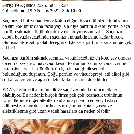
Giriş:
19 Ağustos 2025, Salı 16:00
Güncelleme:
19 Ağustos 2025, Salı 16:00
Saçımıza kimi zaman temiz kokmadığını hissettiğimizde kimi zaman
da sırf kokumuz daha fazla yayılsın diye parfüm sıkabiliyoruz. Saça
parfüm sıkmakla ilgili birçok rivayet duymuşsunuzdur. Saçınızın
çabuk beyazlayacağından saçınızı yıpratabilmesine kadar birçok
olumsuz fikre sahip olabileceğiniz. İşte saça parfüm sıkmanın gerçek
etkileri:
Saçınıza parfüm sıkmak saçınıza yapabileceğiniz en kötü şey olmasa
da en iyi şey de olmayacağı kesin. Parfümün saçınıza zarar verme
potansiyeli var. Parfümünüzün içinde hangi bileşenlerin
bulunduğunu düşünün. Çoğu parfüm ve vücut spreyi, etil alkol gibi
sert alkollerden ve ağır sentetik kokulardan elde edilirler.
FDA'ya göre etil alkolün cilt ve saç üzerinde kurutucu etkileri
olabiliyor. Bu nedenle birçok firma pek çok kozmetik ürününün
formüllerinde diğer alkolleri kullanmayı tercih ediyor. Tedavi
edilmesi zor kuruluk, kırılma, saç uçlarının çatallaşması ve
elektriklenme gibi uzun vadeli hasarlara da neden olabilir.