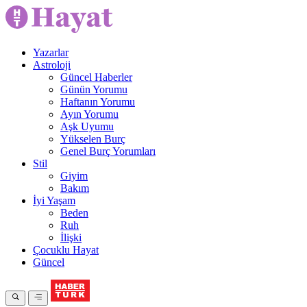
Yazarlar
Astroloji
Güncel Haberler
Günün Yorumu
Haftanın Yorumu
Ayın Yorumu
Aşk Uyumu
Yükselen Burç
Genel Burç Yorumları
Stil
Giyim
Bakım
İyi Yaşam
Beden
Ruh
İlişki
Çocuklu Hayat
Güncel