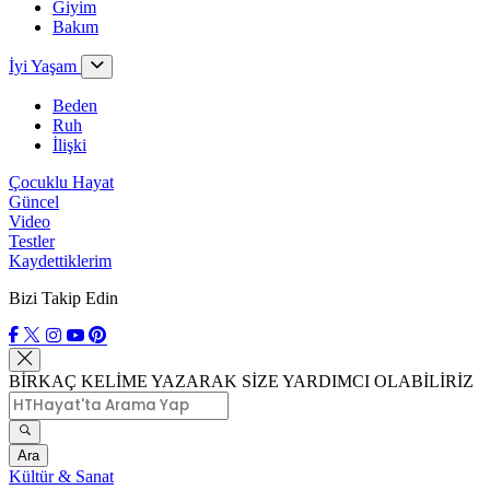
Giyim
Bakım
İyi Yaşam
Beden
Ruh
İlişki
Çocuklu Hayat
Güncel
Video
Testler
Kaydettiklerim
Bizi Takip Edin
BİRKAÇ KELİME YAZARAK SİZE YARDIMCI OLABİLİRİZ
Ara
Kültür & Sanat