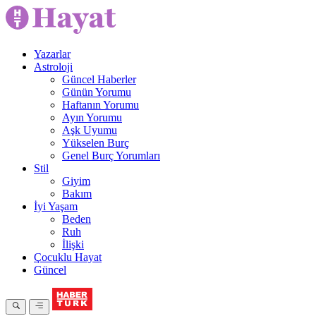
Yazarlar
Astroloji
Güncel Haberler
Günün Yorumu
Haftanın Yorumu
Ayın Yorumu
Aşk Uyumu
Yükselen Burç
Genel Burç Yorumları
Stil
Giyim
Bakım
İyi Yaşam
Beden
Ruh
İlişki
Çocuklu Hayat
Güncel