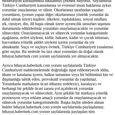
moderasyon kurallarımıza dikkatinizi çekmek istiyoruz. Sayfamızda
Türkiye Cumhuriyeti kanunlarına ve evrensel insan haklarına aykırı
yorumlar onaylanmaz ve silinir. Okurlarımız tarafından yapılan
yorumların, (yorum yapan diğer okurlarımıza yönelik yorumlar da
dahil olmak üzere) kişilere, ülkelere, topluluklara, sosyal sınıflara
ırk, cinsiyet, din, dil başta olmak üzere ayrımcılık unsurları taşıması
durumunda editörlerimiz yorumları onaylamayacaktır ve yorumlar
silinecektir. Onaylanmayacak ve silinecek yorumlar kategorisinde
aşağılama, nefret söylemi, küfür, hakaret, kadın ve çocuk istismarı,
hayvanlara yönelik şiddet söylemi içeren yorumlar da yer
almaktadır. Suçu ve suçluyu övmek, Türkiye Cumhuriyeti yasalarına
göre suçtur. Bu nedenle bu tarz okur yorumları da doğal olarak
hthayat.haberturk.com yorum sayfalarında yer almayacaktır.
Ayrıca hthayat.haberturk.com yorum sayfalarında Türkiye
Cumhuriyeti mahkemelerinde doğruluğu ispat edilemeyecek iddia,
itham ve karalama içeren, halkın tamamını veya bir bölümünü kin ve
düşmanlığa tahrik eden, provokatif yorumlar da yapılamaz.
Yorumlarda markaların ticari itibarını zedeleyici, karalayıcı ve
herhangi bir şekilde ticari zarara yol açabilecek yorumlar
onaylanmayacak ve silinecektir. Aynı şekilde bir markaya yönelik
promosyon veya reklam amaçlı yorumlar da onaylanmayacak ve
silinecek yorumlar kategorisindedir. Başka hiçbir siteden alınan
linkler hthayat.haberturk.com yorum sayfalarında paylaşılamaz.
hthayat.haberturk.com yorum sayfalarında paylaşılan tüm