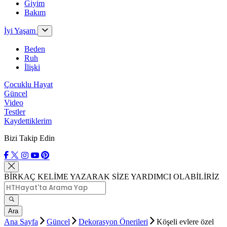
Giyim
Bakım
İyi Yaşam
Beden
Ruh
İlişki
Çocuklu Hayat
Güncel
Video
Testler
Kaydettiklerim
Bizi Takip Edin
BİRKAÇ KELİME YAZARAK SİZE YARDIMCI OLABİLİRİZ
Ara
Ana Sayfa
Güncel
Dekorasyon Önerileri
Köşeli evlere özel