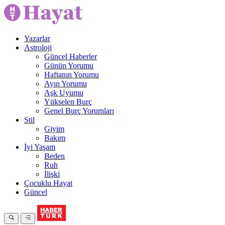
Yazarlar
Astroloji
Güncel Haberler
Günün Yorumu
Haftanın Yorumu
Ayın Yorumu
Aşk Uyumu
Yükselen Burç
Genel Burç Yorumları
Stil
Giyim
Bakım
İyi Yaşam
Beden
Ruh
İlişki
Çocuklu Hayat
Güncel