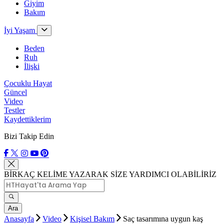
Giyim
Bakım
İyi Yaşam
Beden
Ruh
İlişki
Çocuklu Hayat
Güncel
Video
Testler
Kaydettiklerim
Bizi Takip Edin
BİRKAÇ KELİME YAZARAK SİZE YARDIMCI OLABİLİRİZ
Ara
Anasayfa
Video
Kişisel Bakım
Saç tasarımına uygun kaş