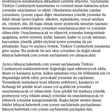
moderasyon kurallarımıza dikkatinizi çekmek istiyoruz. Sayfamızda
Türkiye Cumhuriyeti kanunlarına ve evrensel insan haklarına aykırı
yorumlar onaylanmaz ve silinir. Okurlarımız tarafından yapılan
yorumların, (yorum yapan diğer okurlarımıza yönelik yorumlar da
dahil olmak üzere) kişilere, ülkelere, topluluklara, sosyal sınıflara
ırk, cinsiyet, din, dil başta olmak üzere ayrımcılık unsurları taşıması
durumunda editörlerimiz yorumları onaylamayacaktır ve yorumlar
silinecektir. Onaylanmayacak ve silinecek yorumlar kategorisinde
aşağılama, nefret söylemi, küfür, hakaret, kadın ve çocuk istismarı,
hayvanlara yönelik şiddet söylemi içeren yorumlar da yer
almaktadır. Suçu ve suçluyu övmek, Türkiye Cumhuriyeti yasalarına
göre suçtur. Bu nedenle bu tarz okur yorumları da doğal olarak
hthayat.haberturk.com yorum sayfalarında yer almayacaktır.
Ayrıca hthayat.haberturk.com yorum sayfalarında Türkiye
Cumhuriyeti mahkemelerinde doğruluğu ispat edilemeyecek iddia,
itham ve karalama içeren, halkın tamamını veya bir bölümünü kin ve
düşmanlığa tahrik eden, provokatif yorumlar da yapılamaz.
Yorumlarda markaların ticari itibarını zedeleyici, karalayıcı ve
herhangi bir şekilde ticari zarara yol açabilecek yorumlar
onaylanmayacak ve silinecektir. Aynı şekilde bir markaya yönelik
promosyon veya reklam amaçlı yorumlar da onaylanmayacak ve
silinecek yorumlar kategorisindedir. Başka hiçbir siteden alınan
linkler hthayat.haberturk.com yorum sayfalarında paylaşılamaz.
hthayat.haberturk.com yorum sayfalarında paylaşılan tüm