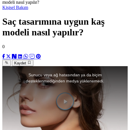
modeli nasıl yapılır?
Kişisel Bakım
Saç tasarımına uygun kaş
modeli nasıl yapılır?
0
Kaydet
This
is
Sunucu veya ağ hatasından ya da biçim
a
modal
desteklenmediğinden medya yüklenemedi.
window.
Videoyu
Oynat