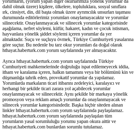
yorumların, (yorum yapan diğer okurlarımıza yönelik yorumlar da
dahil olmak üzere) kişilere, ülkelere, topluluklara, sosyal sınıflara
ırk, cinsiyet, din, dil başta olmak üzere ayrımcılık unsurları taşıması
durumunda editörlerimiz yorumları onaylamayacaktır ve yorumlar
silinecektir. Onaylanmayacak ve silinecek yorumlar kategorisinde
aşağılama, nefret söylemi, küfür, hakaret, kadın ve çocuk istismarı,
hayvanlara yönelik şiddet söylemi içeren yorumlar da yer
almaktadır. Suçu ve suçluyu övmek, Türkiye Cumhuriyeti yasalarına
göre suçtur. Bu nedenle bu tarz okur yorumları da doğal olarak
hthayat.haberturk.com yorum sayfalarında yer almayacaktır.
Ayrıca hthayat.haberturk.com yorum sayfalarında Türkiye
Cumhuriyeti mahkemelerinde doğruluğu ispat edilemeyecek iddia,
itham ve karalama içeren, halkın tamamını veya bir bölümünü kin ve
düşmanlığa tahrik eden, provokatif yorumlar da yapılamaz.
Yorumlarda markaların ticari itibarını zedeleyici, karalayıcı ve
herhangi bir şekilde ticari zarara yol açabilecek yorumlar
onaylanmayacak ve silinecektir. Aynı şekilde bir markaya yönelik
promosyon veya reklam amaçlı yorumlar da onaylanmayacak ve
silinecek yorumlar kategorisindedir. Başka hiçbir siteden alınan
linkler hthayat.haberturk.com yorum sayfalarında paylaşılamaz.
hthayat.haberturk.com yorum sayfalarında paylaşılan tüm
yorumların yasal sorumluluğu yorumu yapan okura aittir ve
hthayat.haberturk.com bunlardan sorumlu tutulamaz.