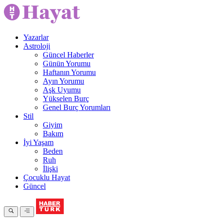
Yazarlar
Astroloji
Güncel Haberler
Günün Yorumu
Haftanın Yorumu
Ayın Yorumu
Aşk Uyumu
Yükselen Burç
Genel Burç Yorumları
Stil
Giyim
Bakım
İyi Yaşam
Beden
Ruh
İlişki
Çocuklu Hayat
Güncel