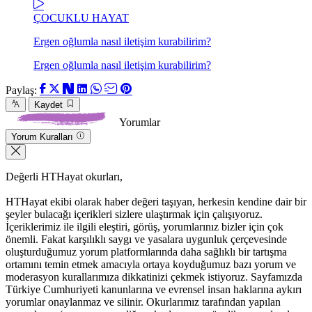
ÇOCUKLU HAYAT
Ergen oğlumla nasıl iletişim kurabilirim?
Ergen oğlumla nasıl iletişim kurabilirim?
Paylaş:
Kaydet
Yorumlar
Yorum Kuralları
Değerli HTHayat okurları,
HTHayat ekibi olarak haber değeri taşıyan, herkesin kendine dair bir
şeyler bulacağı içerikleri sizlere ulaştırmak için çalışıyoruz.
İçeriklerimiz ile ilgili eleştiri, görüş, yorumlarınız bizler için çok
önemli. Fakat karşılıklı saygı ve yasalara uygunluk çerçevesinde
oluşturduğumuz yorum platformlarında daha sağlıklı bir tartışma
ortamını temin etmek amacıyla ortaya koyduğumuz bazı yorum ve
moderasyon kurallarımıza dikkatinizi çekmek istiyoruz. Sayfamızda
Türkiye Cumhuriyeti kanunlarına ve evrensel insan haklarına aykırı
yorumlar onaylanmaz ve silinir. Okurlarımız tarafından yapılan