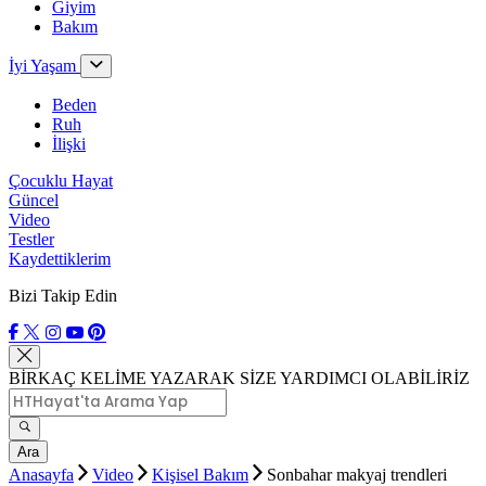
Giyim
Bakım
İyi Yaşam
Beden
Ruh
İlişki
Çocuklu Hayat
Güncel
Video
Testler
Kaydettiklerim
Bizi Takip Edin
BİRKAÇ KELİME YAZARAK SİZE YARDIMCI OLABİLİRİZ
Ara
Anasayfa
Video
Kişisel Bakım
Sonbahar makyaj trendleri