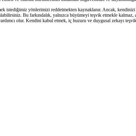
ek istediğimiz yönlerimizi reddetmekten kaynaklanır. Ancak, kendinizi
e alabilirsiniz. Bu farkındalık, yalnızca büyümeyi teşvik etmekle kalmaz
e yardımcı olur. Kendini kabul etmek, iç huzuru ve duygusal zekayı teşvi