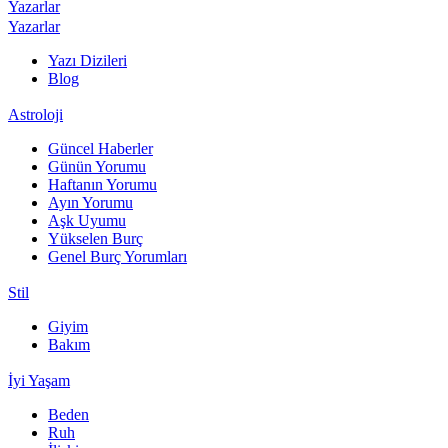
Yazarlar
Yazarlar
Yazı Dizileri
Blog
Astroloji
Güncel Haberler
Günün Yorumu
Haftanın Yorumu
Ayın Yorumu
Aşk Uyumu
Yükselen Burç
Genel Burç Yorumları
Stil
Giyim
Bakım
İyi Yaşam
Beden
Ruh