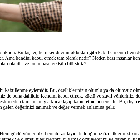
nıklıdır. Bu kişiler, hem kendilerini oldukları gibi kabul etmenin hem d
er. Ama kendini kabul etmek tam olarak nedir? Neden bazı insanlar ken
rı olabilir ve bunu nasıl geliştirebilirsiniz?
gibi kabullenme eylemidir. Bu, özelliklerinizin olumlu ya da olumsuz ol
eriniz de buna dahildir. Kendini kabul etmek, güçlü ve zayıf yönleriniz, d
eştirmeden tam anlamıyla kucaklayıp kabul etme becerisidir. Bu, dış başa
tan gelen değerinizi tanımak ve değer vermek anlamına gelir.
 Hem güçlü yönlerinizi hem de zorlayıcı bulduğunuz özelliklerinizi kucak
rk etmek ve olumlu niteliklerinizi kutlamak özgüveninizi ve dayanıklılığın