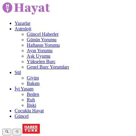
Yazarlar
Astroloji
Güncel Haberler
Günün Yorumu
Haftanın Yorumu
Ayın Yorumu
Aşk Uyumu
Yükselen Burç
Genel Burç Yorumları
Stil
Giyim
Bakım
İyi Yaşam
Beden
Ruh
İlişki
Çocuklu Hayat
Güncel