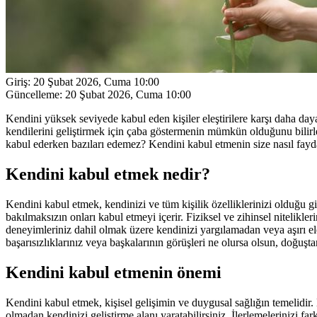
Giriş:
20 Şubat 2026, Cuma 10:00
Güncelleme:
20 Şubat 2026, Cuma 10:00
Kendini yüksek seviyede kabul eden kişiler eleştirilere karşı daha daya
kendilerini geliştirmek için çaba göstermenin mümkün olduğunu bilirl
kabul ederken bazıları edemez? Kendini kabul etmenin size nasıl faydala
Kendini kabul etmek nedir?
Kendini kabul etmek, kendinizi ve tüm kişilik özelliklerinizi olduğu 
bakılmaksızın onları kabul etmeyi içerir. Fiziksel ve zihinsel nitelikl
deneyimleriniz dahil olmak üzere kendinizi yargılamadan veya aşırı el
başarısızlıklarınız veya başkalarının görüşleri ne olursa olsun, doğuş
Kendini kabul etmenin önemi
Kendini kabul etmek, kişisel gelişimin ve duygusal sağlığın temelidir.
olmadan kendinizi geliştirme alanı yaratabilirsiniz. İlerlemelerinizi fa