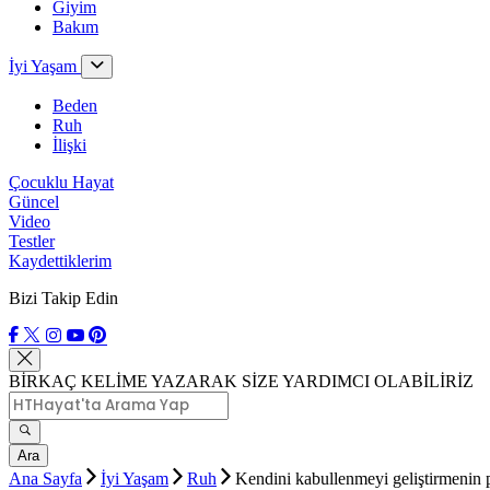
Giyim
Bakım
İyi Yaşam
Beden
Ruh
İlişki
Çocuklu Hayat
Güncel
Video
Testler
Kaydettiklerim
Bizi Takip Edin
BİRKAÇ KELİME YAZARAK SİZE YARDIMCI OLABİLİRİZ
Ara
Ana Sayfa
İyi Yaşam
Ruh
Kendini kabullenmeyi geliştirmenin p