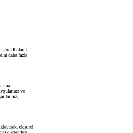
e sürekli olarak
dini daha fazla
masına
uygularınız ve
rılarınız,
layarak, eleştirel
ızı güçlendirir.