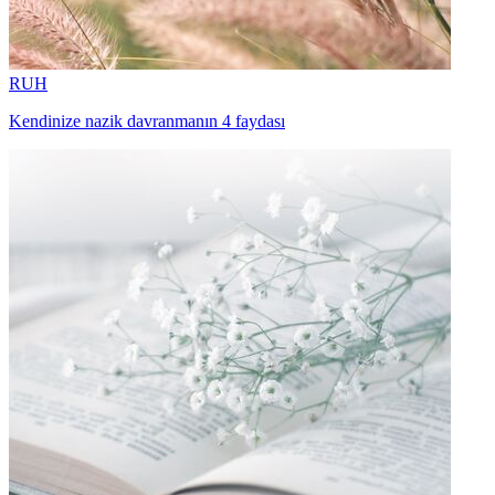
RUH
Kendinize nazik davranmanın 4 faydası