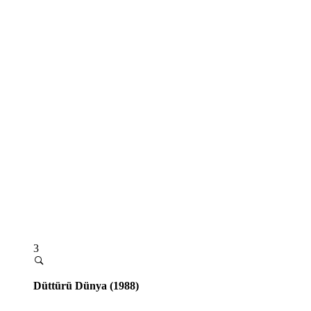
3
Düttürü Dünya (1988)