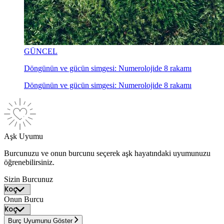
GÜNCEL
Döngünün ve gücün simgesi: Numerolojide 8 rakamı
Döngünün ve gücün simgesi: Numerolojide 8 rakamı
Aşk Uyumu
Burcunuzu ve onun burcunu seçerek aşk hayatındaki uyumunuzu
öğrenebilirsiniz.
Sizin Burcunuz
Onun Burcu
Burç Uyumunu Göster