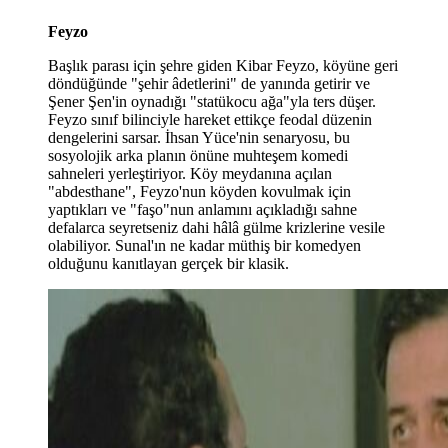
Feyzo
Başlık parası için şehre giden Kibar Feyzo, köyüne geri
döndüğünde "şehir âdetlerini" de yanında getirir ve
Şener Şen'in oynadığı "statükocu ağa"yla ters düşer.
Feyzo sınıf bilinciyle hareket ettikçe feodal düzenin
dengelerini sarsar. İhsan Yüce'nin senaryosu, bu
sosyolojik arka planın önüne muhteşem komedi
sahneleri yerleştiriyor. Köy meydanına açılan
"abdesthane", Feyzo'nun köyden kovulmak için
yaptıkları ve "faşo"nun anlamını açıkladığı sahne
defalarca seyretseniz dahi hâlâ gülme krizlerine vesile
olabiliyor. Sunal'ın ne kadar müthiş bir komedyen
olduğunu kanıtlayan gerçek bir klasik.