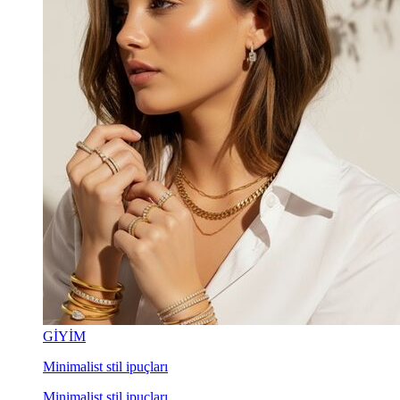
GİYİM
Minimalist stil ipuçları
Minimalist stil ipuçları