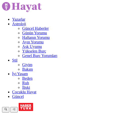
Yazarlar
Astroloji
Güncel Haberler
Günün Yorumu
Haftanın Yorumu
Ayın Yorumu
Aşk Uyumu
Yükselen Burç
Genel Burç Yorumları
Stil
Giyim
Bakım
İyi Yaşam
Beden
Ruh
İlişki
Çocuklu Hayat
Güncel