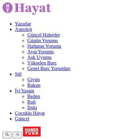
Yazarlar
Astroloji
Güncel Haberler
Günün Yorumu
Haftanın Yorumu
Ayın Yorumu
Aşk Uyumu
Yükselen Burç
Genel Burç Yorumları
Stil
Giyim
Bakım
İyi Yaşam
Beden
Ruh
İlişki
Çocuklu Hayat
Güncel