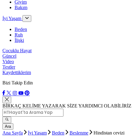
Giyim
Bakım
İyi Yaşam
Beden
Ruh
İlişki
Çocuklu Hayat
Güncel
Video
Testler
Kaydettiklerim
Bizi Takip Edin
BİRKAÇ KELİME YAZARAK SİZE YARDIMCI OLABİLİRİZ
Ara
Ana Sayfa
İyi Yaşam
Beden
Beslenme
Hindistan cevizi