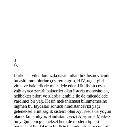
3
Lorik asit vücudumuzda nasıl kullanılır? İnsan vücudu
bu asidi monolorine çevirerek grip, HIV, uçuk gibi
virüs ve bakterilerle mücadele eder. Hindistan cevizi
yağı ayrıca zararlı bakteriler olan listeria monositojen,
helibakter pilori ve giardia lamblia ile de mücadelede
yardımcı bir yağ. Kesin mekanizması bilinmemesine
rağmen bu faydaları sonucu hindistancevizi yağı
geleneksel Hint sağlık sistemi olan Ayurveda'da yoğun
olarak kullanılıyor. Hindistan cevizi Araştırma Merkezi
bu yağın hem geleneksel hem de modern tıptaki
potansiyel faydalarını bir liste halinde bir araya getirdi.