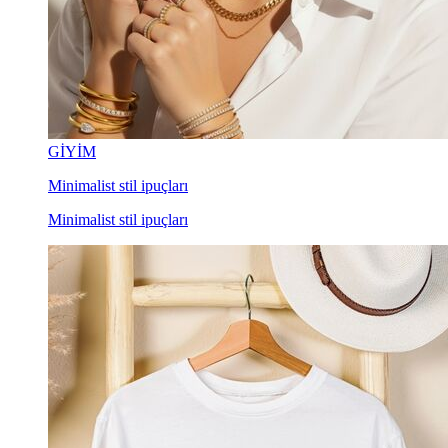
GİYİM
Minimalist stil ipuçları
Minimalist stil ipuçları