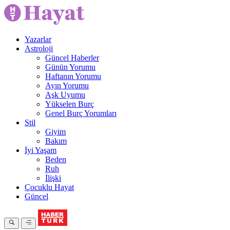
Yazarlar
Astroloji
Güncel Haberler
Günün Yorumu
Haftanın Yorumu
Ayın Yorumu
Aşk Uyumu
Yükselen Burç
Genel Burç Yorumları
Stil
Giyim
Bakım
İyi Yaşam
Beden
Ruh
İlişki
Çocuklu Hayat
Güncel