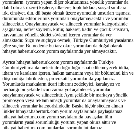
yorumların, (yorum yapan diğer okurlarımıza yönelik yorumlar da
dahil olmak üzere) kişilere, ülkelere, topluluklara, sosyal sınıflara
ırk, cinsiyet, din, dil başta olmak üzere ayrımcılık unsurları taşıması
durumunda editörlerimiz yorumları onaylamayacaktır ve yorumlar
silinecektir. Onaylanmayacak ve silinecek yorumlar kategorisinde
aşağılama, nefret söylemi, küfür, hakaret, kadın ve çocuk istismarı,
hayvanlara yönelik şiddet söylemi içeren yorumlar da yer
almaktadır. Suçu ve suçluyu övmek, Türkiye Cumhuriyeti yasalarına
göre suçtur. Bu nedenle bu tarz okur yorumları da doğal olarak
hthayat.haberturk.com yorum sayfalarında yer almayacaktır.
Ayrıca hthayat.haberturk.com yorum sayfalarında Türkiye
Cumhuriyeti mahkemelerinde doğruluğu ispat edilemeyecek iddia,
itham ve karalama içeren, halkın tamamını veya bir bölümünü kin ve
düşmanlığa tahrik eden, provokatif yorumlar da yapılamaz.
Yorumlarda markaların ticari itibarını zedeleyici, karalayıcı ve
herhangi bir şekilde ticari zarara yol açabilecek yorumlar
onaylanmayacak ve silinecektir. Aynı şekilde bir markaya yönelik
promosyon veya reklam amaçlı yorumlar da onaylanmayacak ve
silinecek yorumlar kategorisindedir. Başka hiçbir siteden alınan
linkler hthayat.haberturk.com yorum sayfalarında paylaşılamaz.
hthayat.haberturk.com yorum sayfalarında paylaşılan tüm
yorumların yasal sorumluluğu yorumu yapan okura aittir ve
hthayat.haberturk.com bunlardan sorumlu tutulamaz.