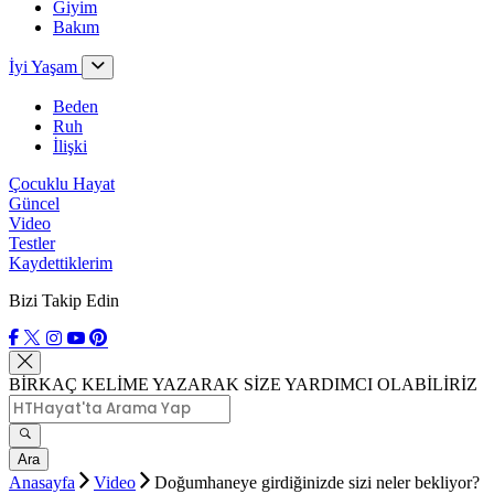
Giyim
Bakım
İyi Yaşam
Beden
Ruh
İlişki
Çocuklu Hayat
Güncel
Video
Testler
Kaydettiklerim
Bizi Takip Edin
BİRKAÇ KELİME YAZARAK SİZE YARDIMCI OLABİLİRİZ
Ara
Anasayfa
Video
Doğumhaneye girdiğinizde sizi neler bekliyor?