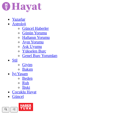
Yazarlar
Astroloji
Güncel Haberler
Günün Yorumu
Haftanın Yorumu
Ayın Yorumu
Aşk Uyumu
Yükselen Burç
Genel Burç Yorumları
Stil
Giyim
Bakım
İyi Yaşam
Beden
Ruh
İlişki
Çocuklu Hayat
Güncel