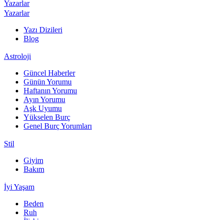
Yazarlar
Yazarlar
Yazı Dizileri
Blog
Astroloji
Güncel Haberler
Günün Yorumu
Haftanın Yorumu
Ayın Yorumu
Aşk Uyumu
Yükselen Burç
Genel Burç Yorumları
Stil
Giyim
Bakım
İyi Yaşam
Beden
Ruh