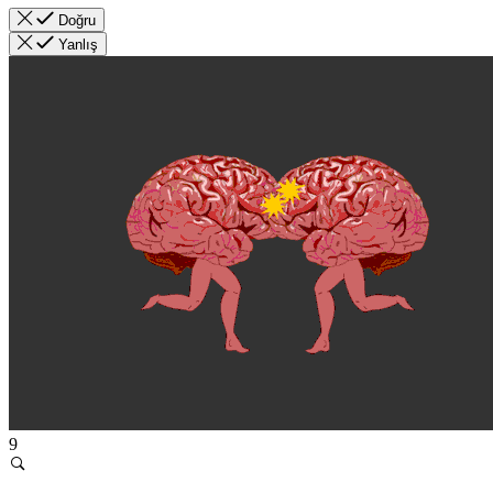
Doğru
Yanlış
9