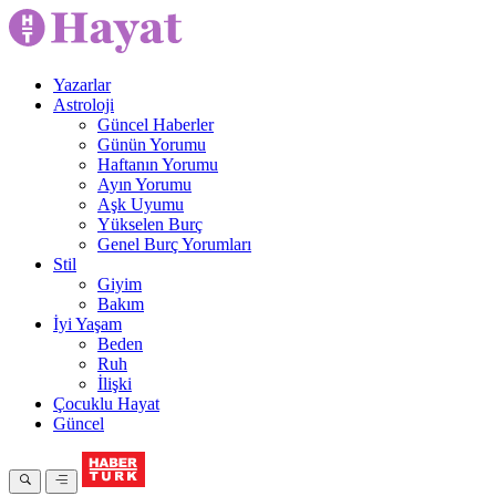
Yazarlar
Astroloji
Güncel Haberler
Günün Yorumu
Haftanın Yorumu
Ayın Yorumu
Aşk Uyumu
Yükselen Burç
Genel Burç Yorumları
Stil
Giyim
Bakım
İyi Yaşam
Beden
Ruh
İlişki
Çocuklu Hayat
Güncel