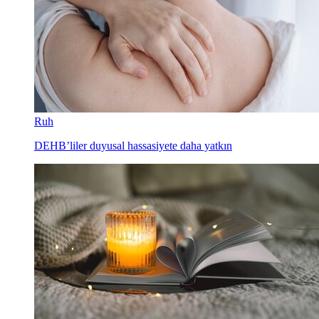
Ruh
DEHB’liler duyusal hassasiyete daha yatkın