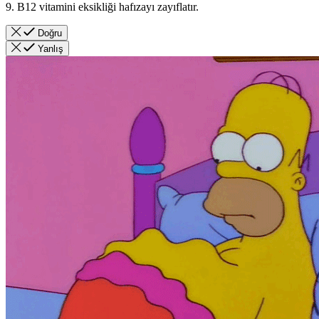
9. B12 vitamini eksikliği hafızayı zayıflatır.
Doğru
Yanlış