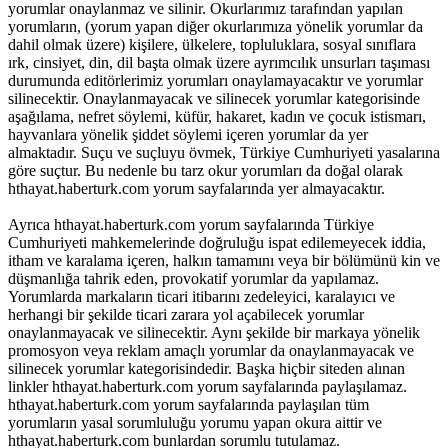
yorumlar onaylanmaz ve silinir. Okurlarımız tarafından yapılan
yorumların, (yorum yapan diğer okurlarımıza yönelik yorumlar da
dahil olmak üzere) kişilere, ülkelere, topluluklara, sosyal sınıflara
ırk, cinsiyet, din, dil başta olmak üzere ayrımcılık unsurları taşıması
durumunda editörlerimiz yorumları onaylamayacaktır ve yorumlar
silinecektir. Onaylanmayacak ve silinecek yorumlar kategorisinde
aşağılama, nefret söylemi, küfür, hakaret, kadın ve çocuk istismarı,
hayvanlara yönelik şiddet söylemi içeren yorumlar da yer
almaktadır. Suçu ve suçluyu övmek, Türkiye Cumhuriyeti yasalarına
göre suçtur. Bu nedenle bu tarz okur yorumları da doğal olarak
hthayat.haberturk.com yorum sayfalarında yer almayacaktır.
Ayrıca hthayat.haberturk.com yorum sayfalarında Türkiye
Cumhuriyeti mahkemelerinde doğruluğu ispat edilemeyecek iddia,
itham ve karalama içeren, halkın tamamını veya bir bölümünü kin ve
düşmanlığa tahrik eden, provokatif yorumlar da yapılamaz.
Yorumlarda markaların ticari itibarını zedeleyici, karalayıcı ve
herhangi bir şekilde ticari zarara yol açabilecek yorumlar
onaylanmayacak ve silinecektir. Aynı şekilde bir markaya yönelik
promosyon veya reklam amaçlı yorumlar da onaylanmayacak ve
silinecek yorumlar kategorisindedir. Başka hiçbir siteden alınan
linkler hthayat.haberturk.com yorum sayfalarında paylaşılamaz.
hthayat.haberturk.com yorum sayfalarında paylaşılan tüm
yorumların yasal sorumluluğu yorumu yapan okura aittir ve
hthayat.haberturk.com bunlardan sorumlu tutulamaz.