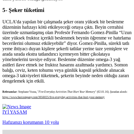
5- Şeker tüketimi
UCLA’da yapılan bir çalışmada şeker oranı yüksek bir beslenme
düzeninin hafızayı kötü etkileyeceği ortaya çıktı. Beyin cerrahisi
üzerinde uzmanlaşmış olan Profesör Fernando Gomez-Pinilla “Uzun
süre yüksek fruktoz içerikli beslenmek beynin öğrenme ve hatırlama
becerilerini olumsuz etkileyebilir” diyor. Gomez-Pinilla, sürekli tatlı
yeme ihtiyacı duyan kişilere şekerli tatlılar yerine taze yemişlere ve
arada sırada ekstra tatlandırıcı içermeyen bitter çikolataya
yönelmelerini tavsiye ediyor. Beslenme düzenine omega-3 yağ
asitleri ilave etmek ise fruktoz hasarını azaltmada yardımcı. Somon
balığı, ceviz, keten tohumu veya günlük kapsül şeklinde alınacak
omega-3 takviyeleri tüketmek, şekerin beyinde neden olduğu zararı
dengelemek için etkili.
Referanslar:
Stephane Vozza, "
Five Everyday Activities That Hurt Your Memory
" (02.01.16). Şuradan alındı:
https://www.fastcompany.com/3056025/five-everyday-activities-that-hurt-your-memory
İYİ YAŞAM
Hafızanızı korumanın 10 yolu