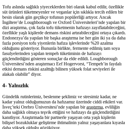
Tofu aslında sağlıklı yiyeceklerden biri olarak kabul edilir, özellikle
süt ürünleri tüketmeyenler ve veganlar için sıklıkla tercih edilen bir
besin olarak gün geçtikçe tofunun popülerliği artıyor. Ancak
İngiltere’de Loughborough ve Oxford Üniversiteleri’nde yapılan bir
dizi araştırma, çok fazla tofu tüketmenin hafızayı zayıflatabileceğini,
özellikle yaşlı kişilerde demans riskini artırabileceğini ortaya çıkardı.
Endonezya’da yapılan bir başka araştırma ise her gün iki ya da daha
fazla porsiyon tofu yiyenlerin hafıza işlevlerinde %20 azalma
olduğunu gösteriyor. Bununla birlikte, fermente edilmiş tam soya
fasulyelerinden yapılan tempeh tüketiminin de hafızayı
güçlendirdiğini gösteren sonuçlar da elde edildi. Loughborough
Üniversitesi’nden araştırmacı Eef Hogervorst, “Tempeh’in faydalı
etkisi demans riskini azalttığı bilinen yüksek folat seviyeleri ile
alakalı olabilir” diyor.
4- Yalnızlık
Gündelik rutinlerimiz, beslenme şeklimiz ve stresimiz kadar, ne
kadar yalnız olduğumuzun da hafızamız üzerinde ciddi etkileri var.
İsveç’teki Orebro Üniversitesi’nde yapılan bir
araştırma
, evliliğin
daha sağlıklı olmaya teşvik ettiğini ve hafızayı da güçlendirdiğini
kanıtlıyor. Araştırmada bir partnerle yaşayan orta yaşlı kişilerin
bilişsel bozukluklar geliştirme ihtimalinin yalnız yaşayanlara kıyasla
daha yüksek olduğu gözüküyor.