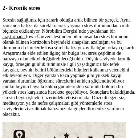
2- Kronik stres
Stresin sağlığımız için zararlı olduğu artık bilinen bir gerçek. Aynı
zamanda hafıza da sürekli olarak yaşanan stres durumundan ciddi
biçimde etkileniyor. Nörobilim Dergisi’nde yayınlanan bir
araştırmada
Iowa Üniversitesi’nden bilim insanları stres hormonu
olarak bilinen kortizolun beyindeki sinapsları azalttığını ve bu
durumun da farelerde kısa süreli hafızayı zayıflattığını ortaya çıkardı.
Araştırmada elde edilen ilginç bir bulgu ise, stres çeşidinin de
hafızaya olan etkiyi değiştirebileceği oldu. Düşük seviyede kronik
kaygı, örneğin günlük rutininizle ilgili yaşadığınız ufak tefek
kaygılar, beynin belirli bölümlerdeki bilgileri kullanma yeteneğini
etkileyebiliyor. Diğer yandan kaza yapmak gibi yüksek kaygı
yaratan durumlar, öğrenme süreçlerini aniden güçlendirebiliyor
çünkü beynin hayatta kalma güdülerinden sorumlu bölümü bu
yüksek stres karşısında harekete geçebiliyor. Sonuçlara bakıldığında,
stresin beyin işlevleri üzerindeki etkisi ortada. Düzenli egzersiz,
meditasyon ya da nefes çalışmaları gibi yöntemlerle stres
seviyelerinizi azaltmak hafızanızı da güçlendirmenize yardımcı
olacaktır.