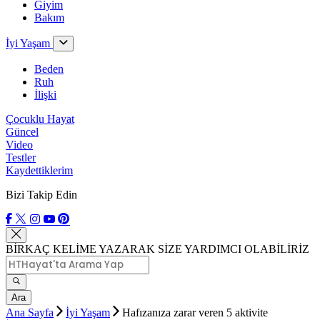
Giyim
Bakım
İyi Yaşam
Beden
Ruh
İlişki
Çocuklu Hayat
Güncel
Video
Testler
Kaydettiklerim
Bizi Takip Edin
BİRKAÇ KELİME YAZARAK SİZE YARDIMCI OLABİLİRİZ
Ara
Ana Sayfa
İyi Yaşam
Hafızanıza zarar veren 5 aktivite