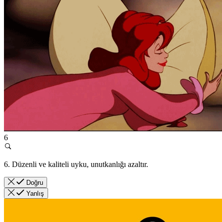
6
6. Düzenli ve kaliteli uyku, unutkanlığı azaltır.
Doğru
Yanlış