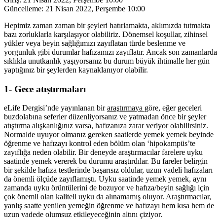
Güncelleme:
21 Nisan 2022, Perşembe 10:00
Hepimiz zaman zaman bir şeyleri hatırlamakta, aklımızda tutmakta
bazı zorluklarla karşılaşıyor olabiliriz. Dönemsel koşullar, zihinsel
yükler veya beyin sağlığımızı zayıflatan türde beslenme ve
yorgunluk gibi durumlar hafızamızı zayıflatır. Ancak son zamanlarda
sıklıkla unutkanlık yaşıyorsanız bu durum büyük ihtimalle her gün
yaptığınız bir şeylerden kaynaklanıyor olabilir.
1- Gece atıştırmaları
eLife Dergisi’nde yayınlanan bir
araştırmaya
göre, eğer geceleri
buzdolabına seferler düzenliyorsanız ve yatmadan önce bir şeyler
atıştırma alışkanlığınız varsa, hafızanıza zarar veriyor olabilirsiniz.
Normalde uyuyor olmanız gereken saatlerde yemek yemek beyinde
öğrenme ve hafızayı kontrol eden bölüm olan ‘hipokampüs’te
zayıflığa neden olabilir. Bir deneyde araştırmacılar farelere uyku
saatinde yemek vererek bu durumu araştırdılar. Bu fareler belirgin
bir şekilde hafıza testlerinde başarısız oldular, uzun vadeli hafızaları
da önemli ölçüde zayıflamıştı. Uyku saatinde yemek yemek, aynı
zamanda uyku örüntülerini de bozuyor ve hafıza/beyin sağlığı için
çok önemli olan kaliteli uyku da alınamamış oluyor. Araştırmacılar,
yanlış saatte yenilen yemeğin öğrenme ve hafızayı hem kısa hem de
uzun vadede olumsuz etkileyeceğinin altını çiziyor.