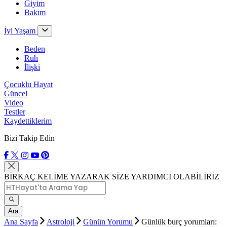
Giyim
Bakım
İyi Yaşam
Beden
Ruh
İlişki
Çocuklu Hayat
Güncel
Video
Testler
Kaydettiklerim
Bizi Takip Edin
BİRKAÇ KELİME YAZARAK SİZE YARDIMCI OLABİLİRİZ
Ara
Ana Sayfa
Astroloji
Günün Yorumu
Günlük burç yorumları: