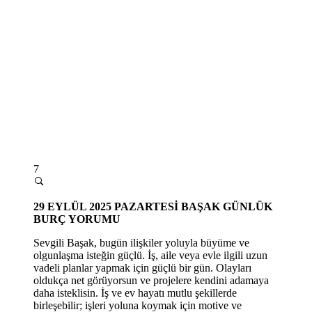
7
29
EYLÜL 2025 PAZARTESİ
BAŞAK GÜNLÜK
BURÇ YORUMU
Sevgili Başak, bugün ilişkiler yoluyla büyüme ve
olgunlaşma isteğin güçlü. İş, aile veya evle ilgili uzun
vadeli planlar yapmak için güçlü bir gün. Olayları
oldukça net görüyorsun ve projelere kendini adamaya
daha isteklisin. İş ve ev hayatı mutlu şekillerde
birleşebilir; işleri yoluna koymak için motive ve