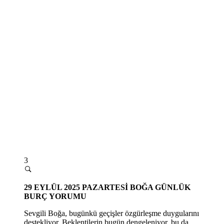
3
29
EYLÜL 2025 PAZARTESİ
BOĞA GÜNLÜK
BURÇ YORUMU
Sevgili Boğa, bugünkü geçişler özgürleşme duygularını
destekliyor. Beklentilerin bugün dengeleniyor, bu da