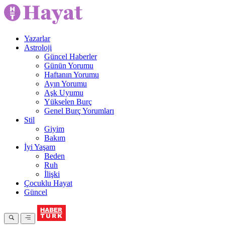
Yazarlar
Astroloji
Güncel Haberler
Günün Yorumu
Haftanın Yorumu
Ayın Yorumu
Aşk Uyumu
Yükselen Burç
Genel Burç Yorumları
Stil
Giyim
Bakım
İyi Yaşam
Beden
Ruh
İlişki
Çocuklu Hayat
Güncel