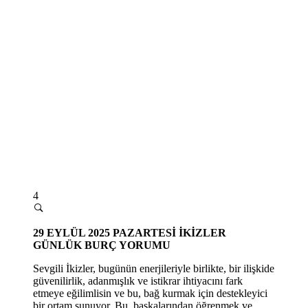
4
29
EYLÜL 2025 PAZARTESİ
İKİZLER
GÜNLÜK BURÇ YORUMU
Sevgili İkizler, bugünün enerjileriyle birlikte, bir ilişkide
güvenilirlik, adanmışlık ve istikrar ihtiyacını fark
etmeye eğilimlisin ve bu, bağ kurmak için destekleyici
bir ortam sunuyor. Bu, başkalarından öğrenmek ve