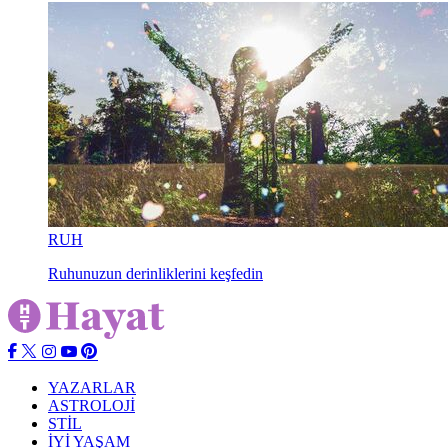
RUH
Ruhunuzun derinliklerini keşfedin
YAZARLAR
ASTROLOJİ
STİL
İYİ YAŞAM