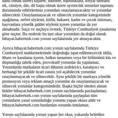
dahil olmak üzere) kişilere, ülkelere, topluluklara, sosyal sınıflara
ırk, cinsiyet, din, dil başta olmak üzere ayrımcılık unsurları taşıması
durumunda editörlerimiz yorumları onaylamayacaktır ve yorumlar
silinecektir. Onaylanmayacak ve silinecek yorumlar kategorisinde
aşağılama, nefret söylemi, küfür, hakaret, kadın ve çocuk istismarı,
hayvanlara yönelik şiddet söylemi içeren yorumlar da yer
almaktadır. Suçu ve suçluyu övmek, Türkiye Cumhuriyeti yasalarına
göre suçtur. Bu nedenle bu tarz okur yorumları da doğal olarak
hthayat.haberturk.com yorum sayfalarında yer almayacaktır.
Ayrıca hthayat.haberturk.com yorum sayfalarında Türkiye
Cumhuriyeti mahkemelerinde doğruluğu ispat edilemeyecek iddia,
itham ve karalama içeren, halkın tamamını veya bir bölümünü kin ve
düşmanlığa tahrik eden, provokatif yorumlar da yapılamaz.
Yorumlarda markaların ticari itibarını zedeleyici, karalayıcı ve
herhangi bir şekilde ticari zarara yol açabilecek yorumlar
onaylanmayacak ve silinecektir. Aynı şekilde bir markaya yönelik
promosyon veya reklam amaçlı yorumlar da onaylanmayacak ve
silinecek yorumlar kategorisindedir. Başka hiçbir siteden alınan
linkler hthayat.haberturk.com yorum sayfalarında paylaşılamaz.
hthayat.haberturk.com yorum sayfalarında paylaşılan tüm
yorumların yasal sorumluluğu yorumu yapan okura aittir ve
hthayat.haberturk.com bunlardan sorumlu tutulamaz.
Yorum sayfalarında yorum yapan her okur, yukarıda belirtilen