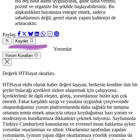
Bu beş basit adımı uygulayarak, güne daha verimli,
pozitif ve organize bir şekilde başlayabilirsiniz. Bu
alışkanlıkları hayatınıza entegre etmek, sadece
sabahlarınızı değil, genel olarak yaşam kalitenizi de
artıracaktır.
Paylaş:
Kaydet
Yorumlar
Yorum Kuralları
Değerli HTHayat okurları,
HTHayat ekibi olarak haber değeri taşıyan, herkesin kendine dair bir
şeyler bulacağı içerikleri sizlere ulaştırmak için çalışıyoruz.
İçeriklerimiz ile ilgili eleştiri, görüş, yorumlarınız bizler için çok
önemli. Fakat karşılıklı saygı ve yasalara uygunluk çerçevesinde
oluşturduğumuz yorum platformlarında daha sağlıklı bir tartışma
ortamını temin etmek amacıyla ortaya koyduğumuz bazı yorum ve
moderasyon kurallarımıza dikkatinizi çekmek istiyoruz. Sayfamızda
Türkiye Cumhuriyeti kanunlarına ve evrensel insan haklarına aykırı
yorumlar onaylanmaz ve silinir. Okurlarımız tarafından yapılan
yorumların, (yorum yapan diğer okurlarımıza yönelik yorumlar da