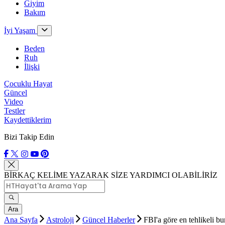
Giyim
Bakım
İyi Yaşam
Beden
Ruh
İlişki
Çocuklu Hayat
Güncel
Video
Testler
Kaydettiklerim
Bizi Takip Edin
BİRKAÇ KELİME YAZARAK SİZE YARDIMCI OLABİLİRİZ
Ara
Ana Sayfa
Astroloji
Güncel Haberler
FBI'a göre en tehlikeli bu