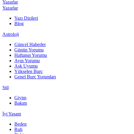
Yazarlar
Yazarlar
Yazı Dizileri
Blog
Astroloji
Güncel Haberler
Günün Yorumu
Haftanın Yorumu
Ayın Yorumu
Aşk Uyumu
Yükselen Burç
Genel Burç Yorumları
Stil
Giyim
Bakım
İyi Yaşam
Beden
Ruh