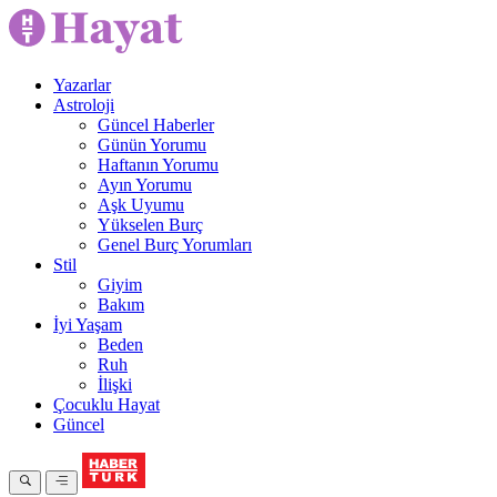
Yazarlar
Astroloji
Güncel Haberler
Günün Yorumu
Haftanın Yorumu
Ayın Yorumu
Aşk Uyumu
Yükselen Burç
Genel Burç Yorumları
Stil
Giyim
Bakım
İyi Yaşam
Beden
Ruh
İlişki
Çocuklu Hayat
Güncel