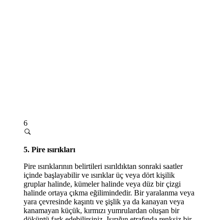
6
5. Pire ısırıkları
Pire ısırıklarının belirtileri ısırıldıktan sonraki saatler
içinde başlayabilir ve ısırıklar üç veya dört kişilik
gruplar halinde, kümeler halinde veya düz bir çizgi
halinde ortaya çıkma eğilimindedir. Bir yaralanma veya
yara çevresinde kaşıntı ve şişlik ya da kanayan veya
kanamayan küçük, kırmızı yumrulardan oluşan bir
döküntü fark edebilirsiniz. Isırığın etrafında renksiz bir