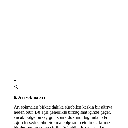
7
6. Arı sokmaları
Arı sokmaları birkaç dakika sürebilen keskin bir ağrıya
neden olur. Bu ağrı genellikle birkaç saat içinde geçer,
ancak bölge birkaç gün sonra dokunulduğunda hala
ağrılı hissedilebilir. Sokma bölgesinin etrafında kırmızı
bir deri yumrusu ve şişlik görülebilir. Bazı insanlar