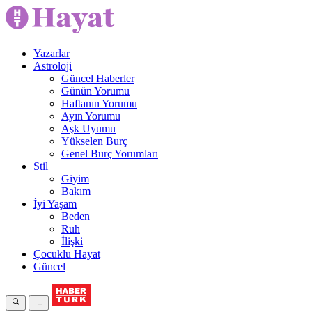
Yazarlar
Astroloji
Güncel Haberler
Günün Yorumu
Haftanın Yorumu
Ayın Yorumu
Aşk Uyumu
Yükselen Burç
Genel Burç Yorumları
Stil
Giyim
Bakım
İyi Yaşam
Beden
Ruh
İlişki
Çocuklu Hayat
Güncel