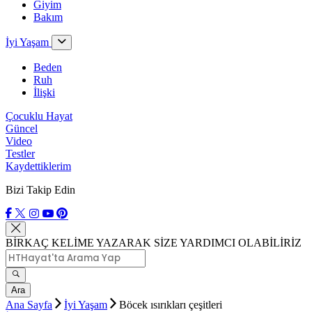
Giyim
Bakım
İyi Yaşam
Beden
Ruh
İlişki
Çocuklu Hayat
Güncel
Video
Testler
Kaydettiklerim
Bizi Takip Edin
BİRKAÇ KELİME YAZARAK SİZE YARDIMCI OLABİLİRİZ
Ara
Ana Sayfa
İyi Yaşam
Böcek ısırıkları çeşitleri