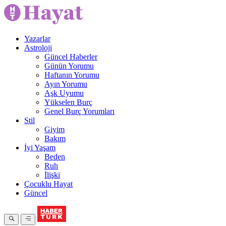
Yazarlar
Astroloji
Güncel Haberler
Günün Yorumu
Haftanın Yorumu
Ayın Yorumu
Aşk Uyumu
Yükselen Burç
Genel Burç Yorumları
Stil
Giyim
Bakım
İyi Yaşam
Beden
Ruh
İlişki
Çocuklu Hayat
Güncel