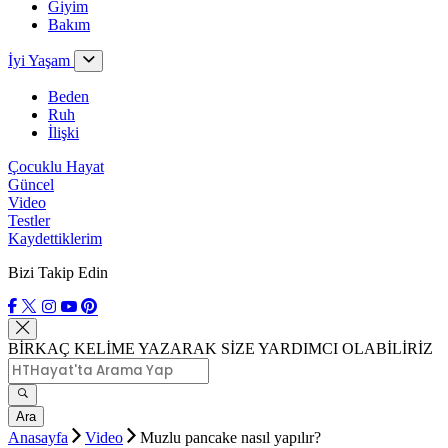
Giyim
Bakım
İyi Yaşam
Beden
Ruh
İlişki
Çocuklu Hayat
Güncel
Video
Testler
Kaydettiklerim
Bizi Takip Edin
BİRKAÇ KELİME YAZARAK SİZE YARDIMCI OLABİLİRİZ
Ara
Anasayfa
Video
Muzlu pancake nasıl yapılır?