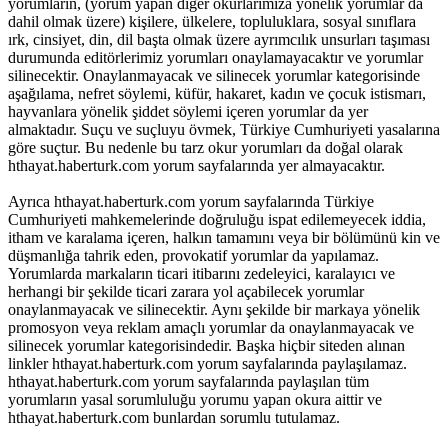
yorumların, (yorum yapan diğer okurlarımıza yönelik yorumlar da
dahil olmak üzere) kişilere, ülkelere, topluluklara, sosyal sınıflara
ırk, cinsiyet, din, dil başta olmak üzere ayrımcılık unsurları taşıması
durumunda editörlerimiz yorumları onaylamayacaktır ve yorumlar
silinecektir. Onaylanmayacak ve silinecek yorumlar kategorisinde
aşağılama, nefret söylemi, küfür, hakaret, kadın ve çocuk istismarı,
hayvanlara yönelik şiddet söylemi içeren yorumlar da yer
almaktadır. Suçu ve suçluyu övmek, Türkiye Cumhuriyeti yasalarına
göre suçtur. Bu nedenle bu tarz okur yorumları da doğal olarak
hthayat.haberturk.com yorum sayfalarında yer almayacaktır.
Ayrıca hthayat.haberturk.com yorum sayfalarında Türkiye
Cumhuriyeti mahkemelerinde doğruluğu ispat edilemeyecek iddia,
itham ve karalama içeren, halkın tamamını veya bir bölümünü kin ve
düşmanlığa tahrik eden, provokatif yorumlar da yapılamaz.
Yorumlarda markaların ticari itibarını zedeleyici, karalayıcı ve
herhangi bir şekilde ticari zarara yol açabilecek yorumlar
onaylanmayacak ve silinecektir. Aynı şekilde bir markaya yönelik
promosyon veya reklam amaçlı yorumlar da onaylanmayacak ve
silinecek yorumlar kategorisindedir. Başka hiçbir siteden alınan
linkler hthayat.haberturk.com yorum sayfalarında paylaşılamaz.
hthayat.haberturk.com yorum sayfalarında paylaşılan tüm
yorumların yasal sorumluluğu yorumu yapan okura aittir ve
hthayat.haberturk.com bunlardan sorumlu tutulamaz.