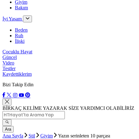
Giyim
Bakım
İyi Yaşam
Beden
Ruh
İlişki
Çocuklu Hayat
Güncel
Video
Testler
Kaydettiklerim
Bizi Takip Edin
BİRKAÇ KELİME YAZARAK SİZE YARDIMCI OLABİLİRİZ
Ara
Ana Sayfa
Stil
Giyim
Yazın serinleten 10 parçası