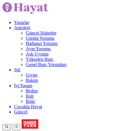
Yazarlar
Astroloji
Güncel Haberler
Günün Yorumu
Haftanın Yorumu
Ayın Yorumu
Aşk Uyumu
Yükselen Burç
Genel Burç Yorumları
Stil
Giyim
Bakım
İyi Yaşam
Beden
Ruh
İlişki
Çocuklu Hayat
Güncel