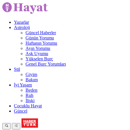
Yazarlar
Astroloji
Güncel Haberler
Günün Yorumu
Haftanın Yorumu
Ayın Yorumu
Aşk Uyumu
Yükselen Burç
Genel Burç Yorumları
Stil
Giyim
Bakım
İyi Yaşam
Beden
Ruh
İlişki
Çocuklu Hayat
Güncel