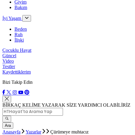
Giyim
Bakım
İyi Yaşam
Beden
Ruh
İlişki
Çocuklu Hayat
Güncel
Video
Testler
Kaydettiklerim
Bizi Takip Edin
BİRKAÇ KELİME YAZARAK SİZE YARDIMCI OLABİLİRİZ
Ara
Anasayfa
Yazarlar
Çürümeye muhtacız