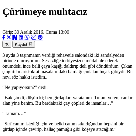
Çürümeye muhtacız
Giriş: 30 Aralık 2016, Cuma 13:00
Kaydet
3 ayda 3 taşınmanın verdiği rehavetle salondaki iki sandalyeden
birinde oturuyorum. Sessizliğe terbiyesizce müdahale ederek
önümdeki ince belli çaya kaşığı daldırıp deli gibi döndürdüm. Çıkan
şıngırtılar aristokrat masalarındaki bardağı çınlatan bıçak gibiydi. Bir
nevi söz hakkı istedim...
“Ne yapıyorsun?” dedi.
“Bak şimdi, düşün ki; ben girdapları yaratanım. Tufanı veren, canları
alan yine benim. Bu bardaktaki çay çöpleri de insanlar…”
“Tamam…”
“Sırf canım istediği için ve belki canım sıkıldığından hepsini bir
girdap içinde çevirip, hallaç pamuğu gibi köşeye atacağım.”