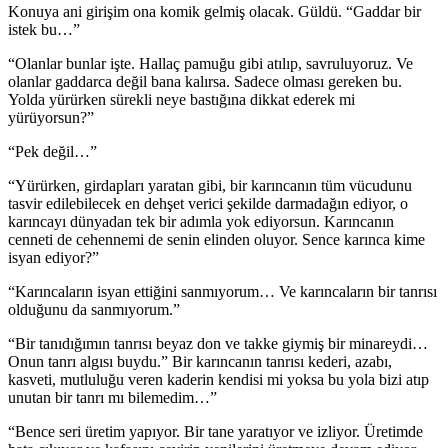
Konuya ani girişim ona komik gelmiş olacak. Güldü. “Gaddar bir
istek bu…”
“Olanlar bunlar işte. Hallaç pamuğu gibi atılıp, savruluyoruz. Ve
olanlar gaddarca değil bana kalırsa. Sadece olması gereken bu.
Yolda yürürken sürekli neye bastığına dikkat ederek mi
yürüyorsun?”
“Pek değil…”
“Yürürken, girdapları yaratan gibi, bir karıncanın tüm vücudunu
tasvir edilebilecek en dehşet verici şekilde darmadağın ediyor, o
karıncayı dünyadan tek bir adımla yok ediyorsun. Karıncanın
cenneti de cehennemi de senin elinden oluyor. Sence karınca kime
isyan ediyor?”
“Karıncaların isyan ettiğini sanmıyorum… Ve karıncaların bir tanrısı
olduğunu da sanmıyorum.”
“Bir tanıdığımın tanrısı beyaz don ve takke giymiş bir minareydi…
Onun tanrı algısı buydu.” Bir karıncanın tanrısı kederi, azabı,
kasveti, mutluluğu veren kaderin kendisi mi yoksa bu yola bizi atıp
unutan bir tanrı mı bilemedim…”
“Bence seri üretim yapıyor. Bir tane yaratıyor ve izliyor. Üretimde