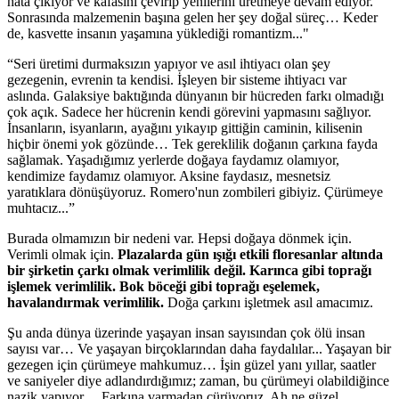
hata çıkıyor ve kafasını çevirip yenilerini üretmeye devam ediyor.
Sonrasında malzemenin başına gelen her şey doğal süreç… Keder
de, kasvette insanın yaşamına yüklediği romantizm..."
“Seri üretimi durmaksızın yapıyor ve asıl ihtiyacı olan şey
gezegenin, evrenin ta kendisi. İşleyen bir sisteme ihtiyacı var
aslında. Galaksiye baktığında dünyanın bir hücreden farkı olmadığı
çok açık. Sadece her hücrenin kendi görevini yapmasını sağlıyor.
İnsanların, isyanların, ayağını yıkayıp gittiğin caminin, kilisenin
hiçbir önemi yok gözünde… Tek gereklilik doğanın çarkına fayda
sağlamak. Yaşadığımız yerlerde doğaya faydamız olamıyor,
kendimize faydamız olamıyor. Aksine faydasız, mesnetsiz
yaratıklara dönüşüyoruz. Romero'nun zombileri gibiyiz. Çürümeye
muhtacız...”
Burada olmamızın bir nedeni var. Hepsi doğaya dönmek için.
Verimli olmak için.
Plazalarda gün ışığı etkili floresanlar altında
bir şirketin çarkı olmak verimlilik değil. Karınca gibi toprağı
işlemek verimlilik. Bok böceği gibi toprağı eşelemek,
havalandırmak verimlilik.
Doğa çarkını işletmek asıl amacımız.
Şu anda dünya üzerinde yaşayan insan sayısından çok ölü insan
sayısı var… Ve yaşayan birçoklarından daha faydalılar... Yaşayan bir
gezegen için çürümeye mahkumuz… İşin güzel yanı yıllar, saatler
ve saniyeler diye adlandırdığımız; zaman, bu çürümeyi olabildiğince
nazik yapıyor… Farkına varmadan çürüyoruz. Ah ne güzel…