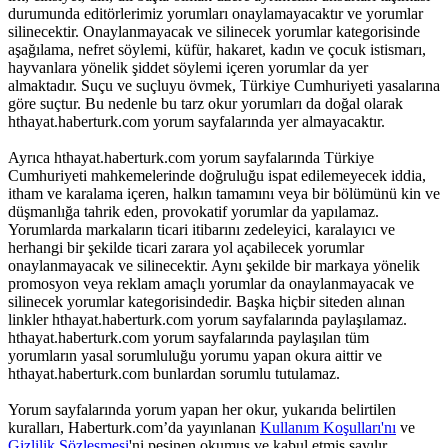
durumunda editörlerimiz yorumları onaylamayacaktır ve yorumlar
silinecektir. Onaylanmayacak ve silinecek yorumlar kategorisinde
aşağılama, nefret söylemi, küfür, hakaret, kadın ve çocuk istismarı,
hayvanlara yönelik şiddet söylemi içeren yorumlar da yer
almaktadır. Suçu ve suçluyu övmek, Türkiye Cumhuriyeti yasalarına
göre suçtur. Bu nedenle bu tarz okur yorumları da doğal olarak
hthayat.haberturk.com yorum sayfalarında yer almayacaktır.
Ayrıca hthayat.haberturk.com yorum sayfalarında Türkiye
Cumhuriyeti mahkemelerinde doğruluğu ispat edilemeyecek iddia,
itham ve karalama içeren, halkın tamamını veya bir bölümünü kin ve
düşmanlığa tahrik eden, provokatif yorumlar da yapılamaz.
Yorumlarda markaların ticari itibarını zedeleyici, karalayıcı ve
herhangi bir şekilde ticari zarara yol açabilecek yorumlar
onaylanmayacak ve silinecektir. Aynı şekilde bir markaya yönelik
promosyon veya reklam amaçlı yorumlar da onaylanmayacak ve
silinecek yorumlar kategorisindedir. Başka hiçbir siteden alınan
linkler hthayat.haberturk.com yorum sayfalarında paylaşılamaz.
hthayat.haberturk.com yorum sayfalarında paylaşılan tüm
yorumların yasal sorumluluğu yorumu yapan okura aittir ve
hthayat.haberturk.com bunlardan sorumlu tutulamaz.
Yorum sayfalarında yorum yapan her okur, yukarıda belirtilen
kuralları, Haberturk.com’da yayınlanan
Kullanım Koşulları'nı
ve
Gizlilik Sözleşmesi
'ni peşinen okumuş ve kabul etmiş sayılır.