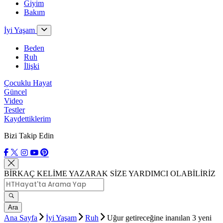
Giyim
Bakım
İyi Yaşam
Beden
Ruh
İlişki
Çocuklu Hayat
Güncel
Video
Testler
Kaydettiklerim
Bizi Takip Edin
BİRKAÇ KELİME YAZARAK SİZE YARDIMCI OLABİLİRİZ
Ara
Ana Sayfa
İyi Yaşam
Ruh
Uğur getireceğine inanılan 3 yeni