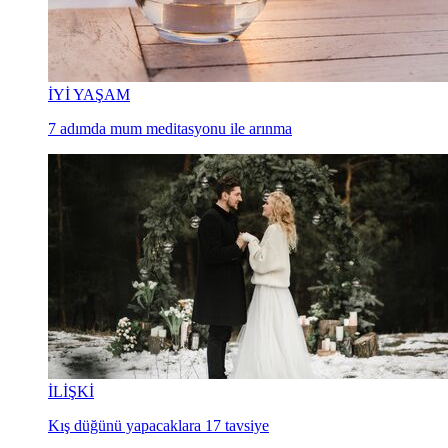
İYİ YAŞAM
7 adımda mum meditasyonu ile arınma
İLİŞKİ
Kış düğünü yapacaklara 17 tavsiye