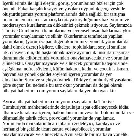
İçeriklerimiz ile ilgili eleştiri, görüş, yorumlarınız bizler için çok
önemli. Fakat karşılıklı saygı ve yasalara uygunluk çerçevesinde
oluşturduğumuz yorum platformlarında daha sağlıklı bir tartışma
ortamını temin etmek amacıyla ortaya koyduğumuz bazı yorum ve
moderasyon kurallarımıza dikkatinizi çekmek istiyoruz. Sayfamızda
Türkiye Cumhuriyeti kanunlarına ve evrensel insan haklarına aykırı
yorumlar onaylanmaz ve silinir. Okurlarımız tarafından yapılan
yorumların, (yorum yapan diğer okurlarımıza yönelik yorumlar da
dahil olmak üzere) kişilere, ülkelere, topluluklara, sosyal sınıflara
ırk, cinsiyet, din, dil başta olmak üzere ayrımcılık unsurları taşıması
durumunda editörlerimiz yorumları onaylamayacaktır ve yorumlar
silinecektir. Onaylanmayacak ve silinecek yorumlar kategorisinde
aşağılama, nefret söylemi, küfür, hakaret, kadın ve çocuk istismarı,
hayvanlara yönelik şiddet söylemi içeren yorumlar da yer
almaktadır. Suçu ve suçluyu övmek, Türkiye Cumhuriyeti yasalarına
göre suçtur. Bu nedenle bu tarz okur yorumları da doğal olarak
hthayat.haberturk.com yorum sayfalarında yer almayacaktır.
Ayrıca hthayat.haberturk.com yorum sayfalarında Türkiye
Cumhuriyeti mahkemelerinde doğruluğu ispat edilemeyecek iddia,
itham ve karalama içeren, halkın tamamını veya bir bölümünü kin ve
düşmanlığa tahrik eden, provokatif yorumlar da yapılamaz.
Yorumlarda markaların ticari itibarını zedeleyici, karalayıcı ve
herhangi bir şekilde ticari zarara yol açabilecek yorumlar
onaylanmayacak ve silinecektir. Aynı şekilde bir markaya yönelik