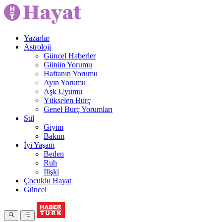
Yazarlar
Astroloji
Güncel Haberler
Günün Yorumu
Haftanın Yorumu
Ayın Yorumu
Aşk Uyumu
Yükselen Burç
Genel Burç Yorumları
Stil
Giyim
Bakım
İyi Yaşam
Beden
Ruh
İlişki
Çocuklu Hayat
Güncel