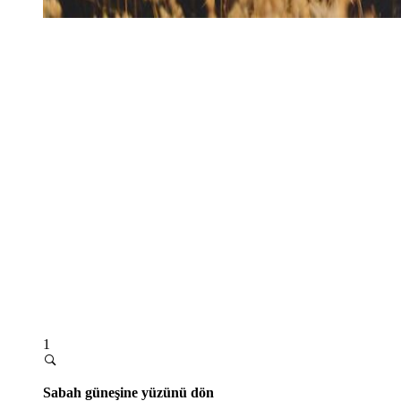
1
Sabah güneşine yüzünü dön