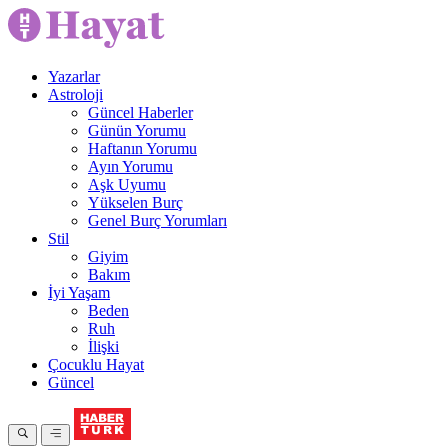
Yazarlar
Astroloji
Güncel Haberler
Günün Yorumu
Haftanın Yorumu
Ayın Yorumu
Aşk Uyumu
Yükselen Burç
Genel Burç Yorumları
Stil
Giyim
Bakım
İyi Yaşam
Beden
Ruh
İlişki
Çocuklu Hayat
Güncel