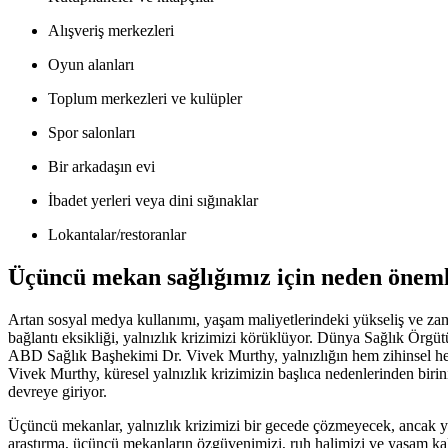
Alışveriş merkezleri
Oyun alanları
Toplum merkezleri ve kulüpler
Spor salonları
Bir arkadaşın evi
İbadet yerleri veya dini sığınaklar
Lokantalar/restoranlar
Üçüncü mekan sağlığımız için neden öneml
Artan sosyal medya kullanımı, yaşam maliyetlerindeki yükseliş ve za
bağlantı eksikliği, yalnızlık krizimizi körüklüyor. Dünya Sağlık Örgüt
ABD Sağlık Başhekimi Dr. Vivek Murthy, yalnızlığın hem zihinsel hem 
Vivek Murthy, küresel yalnızlık krizimizin başlıca nedenlerinden birini
devreye giriyor.
Üçüncü mekanlar, yalnızlık krizimizi bir gecede çözmeyecek, ancak ya
araştırma, üçüncü mekanların özgüvenimizi, ruh halimizi ve yaşam kal