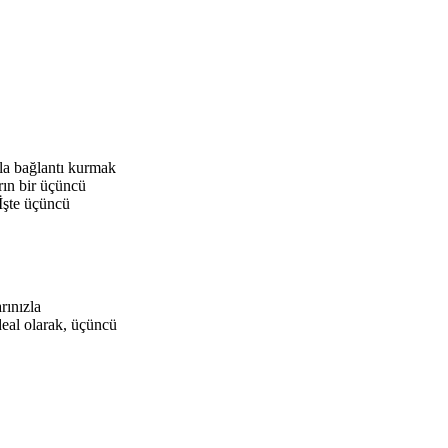
rla bağlantı kurmak
rın bir üçüncü
 İşte üçüncü
rınızla
İdeal olarak, üçüncü