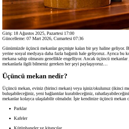
Giriş:
18 Ağustos 2025, Pazartesi 17:00
Güncelleme:
07 Mart 2026, Cumartesi 07:36
Günümüzde üçüncü mekanlar geçmişte kalan bir şey haline geliyor. Bağ
yerine sosyal medyaya daha fazla bağımlı hale geliyoruz. Ayrıca bu k
mekana sahip olmasını genellikle engelliyor. Ancak üçüncü mekanlar ya
mekanlarla ilgili bilmeniz gereken her şeyi paylaşıyoruz…
Üçüncü mekan nedir?
Üçüncü mekan, eviniz (birinci mekan) veya işiniz/okulunuz (ikinci meka
buluşabileceğiniz, yeni bağlantılar kurabileceğiniz, rahatlayabileceğiniz
mekanlar kolayca ulaşılabilir olmalıdır. İşte kendinize üçüncü mekan o
Parklar
Kafeler
Kütüphaneler ve kitapçılar