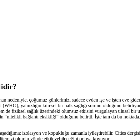
idir?
man nedeniyle, çoğumuz günlerimizi sadece evden işe ve işten eve gide
ü (WHO), yalnızlığın küresel bir halk sağlığı sorunu olduğunu belirtiyo
de fiziksel sağlık üzerindeki olumsuz etkisini vurgulayan ulusal bir u
n “nitelikli bağlantı eksikliği” olduğunu belirtti. İşte tam da bu nokta
şadığımız izolasyon ve kopukluğu zamanla iyileştirebilir. Cities dergi
itemizi olumlu yönde etkileyebileceğini ortaya koyuyor.