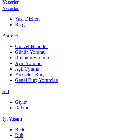
Yazarlar
Yazarlar
Yazı Dizileri
Blog
Astroloji
Güncel Haberler
Günün Yorumu
Haftanın Yorumu
Ayın Yorumu
Aşk Uyumu
Yükselen Burç
Genel Burç Yorumları
Stil
Giyim
Bakım
İyi Yaşam
Beden
Ruh