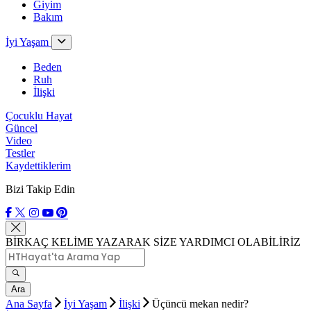
Giyim
Bakım
İyi Yaşam
Beden
Ruh
İlişki
Çocuklu Hayat
Güncel
Video
Testler
Kaydettiklerim
Bizi Takip Edin
BİRKAÇ KELİME YAZARAK SİZE YARDIMCI OLABİLİRİZ
Ara
Ana Sayfa
İyi Yaşam
İlişki
Üçüncü mekan nedir?