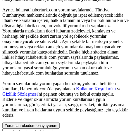
Ayrıca hthayat.haberturk.com yorum sayfalarında Türkiye
Cumhuriyeti mahkemelerinde doğruluğu ispat edilemeyecek iddia,
itham ve karalama içeren, halkın tamamını veya bir bölümünü kin ve
düşmanlığa tahrik eden, provokatif yorumlar da yapılamaz.
Yorumlarda markaların ticari itibarını zedeleyici, karalayıcı ve
herhangi bir şekilde ticari zarara yol açabilecek yorumlar
onaylanmayacak ve silinecektir. Aynı şekilde bir markaya yönelik
promosyon veya reklam amaçlı yorumlar da onaylanmayacak ve
silinecek yorumlar kategorisindedir. Başka hiçbir siteden alınan
linkler hthayat.haberturk.com yorum sayfalarında paylaşılamaz.
hthayat.haberturk.com yorum sayfalarında paylaşılan tüm
yorumların yasal sorumluluğu yorumu yapan okura aittir ve
hthayat.haberturk.com bunlardan sorumlu tutulamaz.
Yorum sayfalarında yorum yapan her okur, yukarıda belirtilen
kuralları, Haberturk.com’da yayınlanan
Kullanım Koşulları'nı
ve
Gizlilik Sözleşmesi
'ni peşinen okumuş ve kabul etmiş sayılır.
Bizlerle ve diğer okurlarımızla yorum kurallarına uygun
yorumlarınızı, görüşlerinizi yasalar, saygı, nezaket, birlikte yaşama
kuralları ve insan haklarına uygun şekilde paylaştığınız için teşekkür
ederiz.
Yorumları okudum onaylıyorum