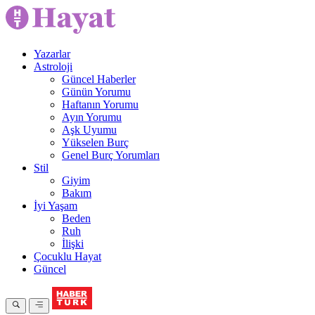
Yazarlar
Astroloji
Güncel Haberler
Günün Yorumu
Haftanın Yorumu
Ayın Yorumu
Aşk Uyumu
Yükselen Burç
Genel Burç Yorumları
Stil
Giyim
Bakım
İyi Yaşam
Beden
Ruh
İlişki
Çocuklu Hayat
Güncel