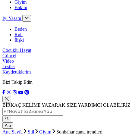
Giyim
Bakım
İyi Yaşam
Beden
Ruh
İlişki
Çocuklu Hayat
Güncel
Video
Testler
Kaydettiklerim
Bizi Takip Edin
BİRKAÇ KELİME YAZARAK SİZE YARDIMCI OLABİLİRİZ
Ara
Ana Sayfa
Stil
Giyim
Sonbahar çanta trendleri