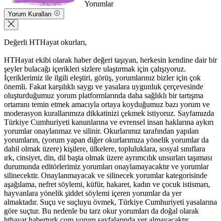
Yorumlar
Yorum Kuralları
Değerli HTHayat okurları,
HTHayat ekibi olarak haber değeri taşıyan, herkesin kendine dair bir
şeyler bulacağı içerikleri sizlere ulaştırmak için çalışıyoruz.
İçeriklerimiz ile ilgili eleştiri, görüş, yorumlarınız bizler için çok
önemli. Fakat karşılıklı saygı ve yasalara uygunluk çerçevesinde
oluşturduğumuz yorum platformlarında daha sağlıklı bir tartışma
ortamını temin etmek amacıyla ortaya koyduğumuz bazı yorum ve
moderasyon kurallarımıza dikkatinizi çekmek istiyoruz. Sayfamızda
Türkiye Cumhuriyeti kanunlarına ve evrensel insan haklarına aykırı
yorumlar onaylanmaz ve silinir. Okurlarımız tarafından yapılan
yorumların, (yorum yapan diğer okurlarımıza yönelik yorumlar da
dahil olmak üzere) kişilere, ülkelere, topluluklara, sosyal sınıflara
ırk, cinsiyet, din, dil başta olmak üzere ayrımcılık unsurları taşıması
durumunda editörlerimiz yorumları onaylamayacaktır ve yorumlar
silinecektir. Onaylanmayacak ve silinecek yorumlar kategorisinde
aşağılama, nefret söylemi, küfür, hakaret, kadın ve çocuk istismarı,
hayvanlara yönelik şiddet söylemi içeren yorumlar da yer
almaktadır. Suçu ve suçluyu övmek, Türkiye Cumhuriyeti yasalarına
göre suçtur. Bu nedenle bu tarz okur yorumları da doğal olarak
hthayat.haberturk.com yorum sayfalarında yer almayacaktır.