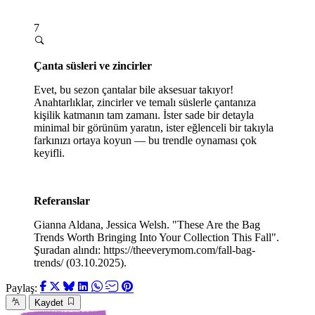
7
Çanta süsleri ve zincirler
Evet, bu sezon çantalar bile aksesuar takıyor!
Anahtarlıklar, zincirler ve temalı süslerle çantanıza
kişilik katmanın tam zamanı. İster sade bir detayla
minimal bir görünüm yaratın, ister eğlenceli bir takıyla
farkınızı ortaya koyun — bu trendle oynaması çok
keyifli.
Referanslar
Gianna Aldana, Jessica Welsh. "These Are the Bag
Trends Worth Bringing Into Your Collection This Fall".
Şuradan alındı: https://theeverymom.com/fall-bag-
trends/ (03.10.2025).
Paylaş:
Kaydet