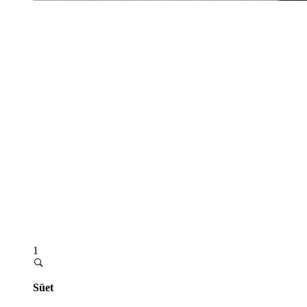
1
Süet