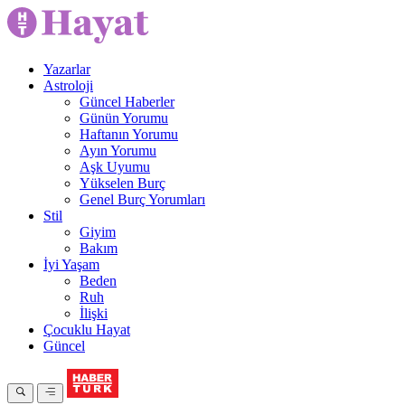
Yazarlar
Astroloji
Güncel Haberler
Günün Yorumu
Haftanın Yorumu
Ayın Yorumu
Aşk Uyumu
Yükselen Burç
Genel Burç Yorumları
Stil
Giyim
Bakım
İyi Yaşam
Beden
Ruh
İlişki
Çocuklu Hayat
Güncel