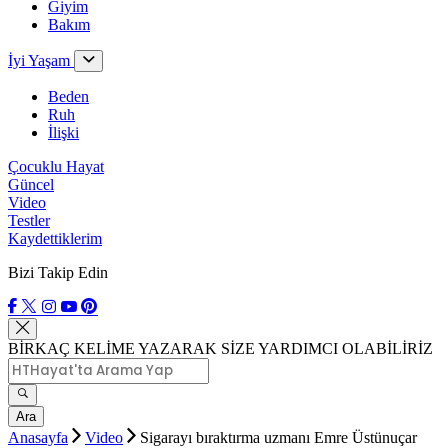
Giyim
Bakım
İyi Yaşam
Beden
Ruh
İlişki
Çocuklu Hayat
Güncel
Video
Testler
Kaydettiklerim
Bizi Takip Edin
BİRKAÇ KELİME YAZARAK SİZE YARDIMCI OLABİLİRİZ
Ara
Anasayfa
Video
Sigarayı bıraktırma uzmanı Emre Üstünuçar