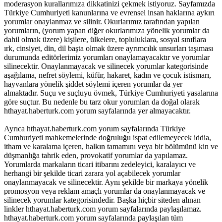
moderasyon kurallarımıza dikkatinizi çekmek istiyoruz. Sayfamızda
Türkiye Cumhuriyeti kanunlarına ve evrensel insan haklarına aykırı
yorumlar onaylanmaz ve silinir. Okurlarımız tarafından yapılan
yorumların, (yorum yapan diğer okurlarımıza yönelik yorumlar da
dahil olmak üzere) kişilere, ülkelere, topluluklara, sosyal sınıflara
ırk, cinsiyet, din, dil başta olmak üzere ayrımcılık unsurları taşıması
durumunda editörlerimiz yorumları onaylamayacaktır ve yorumlar
silinecektir. Onaylanmayacak ve silinecek yorumlar kategorisinde
aşağılama, nefret söylemi, küfür, hakaret, kadın ve çocuk istismarı,
hayvanlara yönelik şiddet söylemi içeren yorumlar da yer
almaktadır. Suçu ve suçluyu övmek, Türkiye Cumhuriyeti yasalarına
göre suçtur. Bu nedenle bu tarz okur yorumları da doğal olarak
hthayat.haberturk.com yorum sayfalarında yer almayacaktır.
Ayrıca hthayat.haberturk.com yorum sayfalarında Türkiye
Cumhuriyeti mahkemelerinde doğruluğu ispat edilemeyecek iddia,
itham ve karalama içeren, halkın tamamını veya bir bölümünü kin ve
düşmanlığa tahrik eden, provokatif yorumlar da yapılamaz.
Yorumlarda markaların ticari itibarını zedeleyici, karalayıcı ve
herhangi bir şekilde ticari zarara yol açabilecek yorumlar
onaylanmayacak ve silinecektir. Aynı şekilde bir markaya yönelik
promosyon veya reklam amaçlı yorumlar da onaylanmayacak ve
silinecek yorumlar kategorisindedir. Başka hiçbir siteden alınan
linkler hthayat.haberturk.com yorum sayfalarında paylaşılamaz.
hthayat.haberturk.com yorum sayfalarında paylaşılan tüm