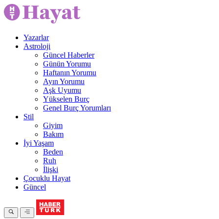
Yazarlar
Astroloji
Güncel Haberler
Günün Yorumu
Haftanın Yorumu
Ayın Yorumu
Aşk Uyumu
Yükselen Burç
Genel Burç Yorumları
Stil
Giyim
Bakım
İyi Yaşam
Beden
Ruh
İlişki
Çocuklu Hayat
Güncel