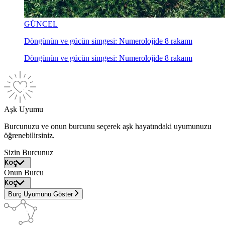
GÜNCEL
Döngünün ve gücün simgesi: Numerolojide 8 rakamı
Döngünün ve gücün simgesi: Numerolojide 8 rakamı
Aşk Uyumu
Burcunuzu ve onun burcunu seçerek aşk hayatındaki uyumunuzu
öğrenebilirsiniz.
Sizin Burcunuz
Onun Burcu
Burç Uyumunu Göster