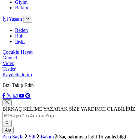
Giyim
Bakım
İyi Yaşam
Beden
Ruh
İlişki
Çocuklu Hayat
Güncel
Video
Testler
Kaydettiklerim
Bizi Takip Edin
BİRKAÇ KELİME YAZARAK SİZE YARDIMCI OLABİLİRİZ
Ara
Ana Sayfa
Stil
Bakım
Saç bakımıyla ilgili 15 yanlış bilgi