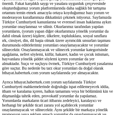
önemli. Fakat karşılıklı saygı ve yasalara uygunluk çerçevesinde
oluşturduğumuz yorum platformlarında daha sağlıklı bir tartışma
ortamını temin etmek amacıyla ortaya koyduğumuz bazı yorum ve
moderasyon kurallarımıza dikkatinizi çekmek istiyoruz. Sayfamızda
Türkiye Cumhuriyeti kanunlarına ve evrensel insan haklarına aykırı
yorumlar onaylanmaz ve silinir. Okurlarımız tarafından yapılan
yorumların, (yorum yapan diğer okurlarımıza yönelik yorumlar da
dahil olmak üzere) kişilere, ülkelere, topluluklara, sosyal sınıflara
ırk, cinsiyet, din, dil başta olmak üzere ayrımcılık unsurları taşıması
durumunda editörlerimiz yorumları onaylamayacaktır ve yorumlar
silinecektir. Onaylanmayacak ve silinecek yorumlar kategorisinde
aşağılama, nefret söylemi, küfür, hakaret, kadın ve çocuk istismarı,
hayvanlara yönelik şiddet söylemi içeren yorumlar da yer
almaktadır. Suçu ve suçluyu övmek, Türkiye Cumhuriyeti yasalarına
göre suçtur. Bu nedenle bu tarz okur yorumları da doğal olarak
hthayat.haberturk.com yorum sayfalarında yer almayacaktır.
Ayrıca hthayat.haberturk.com yorum sayfalarında Türkiye
Cumhuriyeti mahkemelerinde doğruluğu ispat edilemeyecek iddia,
itham ve karalama içeren, halkın tamamını veya bir bölümünü kin ve
düşmanlığa tahrik eden, provokatif yorumlar da yapılamaz.
Yorumlarda markaların ticari itibarını zedeleyici, karalayıcı ve
herhangi bir şekilde ticari zarara yol açabilecek yorumlar
onaylanmayacak ve silinecektir. Aynı şekilde bir markaya yönelik
promosyon veya reklam amaçlı yorumlar da onaylanmayacak ve