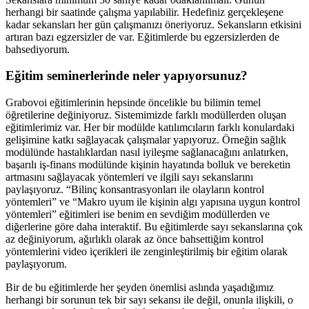
herhangi bir saatinde çalışma yapılabilir. Hedefiniz gerçekleşene
kadar sekansları her gün çalışmanızı öneriyoruz. Sekansların etkisini
artıran bazı egzersizler de var. Eğitimlerde bu egzersizlerden de
bahsediyorum.
Eğitim seminerlerinde neler yapıyorsunuz?
Grabovoi eğitimlerinin hepsinde öncelikle bu bilimin temel
öğretilerine değiniyoruz. Sistemimizde farklı modüllerden oluşan
eğitimlerimiz var. Her bir modülde katılımcıların farklı konulardaki
gelişimine katkı sağlayacak çalışmalar yapıyoruz. Örneğin sağlık
modülünde hastalıklardan nasıl iyileşme sağlanacağını anlatırken,
başarılı iş-finans modülünde kişinin hayatında bolluk ve bereketin
artmasını sağlayacak yöntemleri ve ilgili sayı sekanslarını
paylaşıyoruz. “Bilinç konsantrasyonları ile olayların kontrol
yöntemleri” ve “Makro uyum ile kişinin algı yapısına uygun kontrol
yöntemleri” eğitimleri ise benim en sevdiğim modüllerden ve
diğerlerine göre daha interaktif. Bu eğitimlerde sayı sekanslarına çok
az değiniyorum, ağırlıklı olarak az önce bahsettiğim kontrol
yöntemlerini video içerikleri ile zenginleştirilmiş bir eğitim olarak
paylaşıyorum.
Bir de bu eğitimlerde her şeyden önemlisi aslında yaşadığımız
herhangi bir sorunun tek bir sayı sekansı ile değil, onunla ilişkili, o