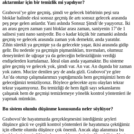
aktarımlar için bir temizlik mi yapılıyor?
Grabovoi’ye göre geçmiş, şimdi ve gelecek birbirinin peşi sıra
bloklar halinde eksi sonsuz geçmiş ile artı sonsuz gelecek arasında
peş peşe gelen anlardır. Yani aslında Sonsuz Şimdi’de yaşıyoruz. İki
an arası geçen zaman yani bloklar arası zaman, saniyenin 17’de 1
salisesi yani nano saniyedir. Bu o kadar küçük bir zamanki aslında
geçmiş ve gelecek arasında zaman yok demektir, anda yaratılır.
Zihin sürekli ya geçmişte ya da gelecekte yaşar, ikisi arasında gidip
gelir. Bu nedenle ya geçmişin pişmanlıkları, travmaları, olumsuz
deneyimleri ile uğraşır ya da geleceğin belirsizliğinin verdiği
endişelerden kurtulamaz. İdeal olan anda yaşamaktır. Bu sisteme
göre geçmiş ve gelecek yok, şimdi var. An var. An dışında bir zaman
yok zaten. Mucize denilen şey de anda gizli. Grabovoi’ye göre
An’da oturup çalışmalarımızı yaptığımızda hem geçmişimizi hem de
geleceğimizi temizliyoruz. Böylece gelecekte aynı olayları tekrar
tekrar yaşamıyoruz. Bu temizliği de hem ilgili sayı sekanslarını
çalışarak hem de geçmişi temizlemeye yönelik kontrol yöntemleri ile
yapmak mümkün.
Bu sistem olumlu düşünme konusunda neler söylüyor?
Grabovoi’de hayatımızda gerçekleşmesini istediğimiz şeyleri
düşünce gücü ve çeşitli kontrol yöntemleri ile hayatımıza çektiğimiz
için elbette olumlu düşünce çok önemli. Ancak algı alanımıza bu