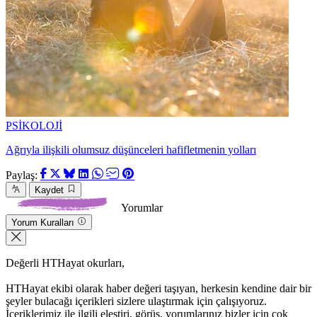
PSİKOLOJİ
Ağrıyla ilişkili olumsuz düşünceleri hafifletmenin yolları
Paylaş:
Kaydet
Yorumlar
Yorum Kuralları
Değerli HTHayat okurları,
HTHayat ekibi olarak haber değeri taşıyan, herkesin kendine dair bir
şeyler bulacağı içerikleri sizlere ulaştırmak için çalışıyoruz.
İçeriklerimiz ile ilgili eleştiri, görüş, yorumlarınız bizler için çok