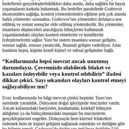
hedeflerini gerçekleştirebildikleri daha mutlu, daha sağlıklı bir hayat
yaşamalarını katkıda bulunmak. Bu hedefler paralelinde Grabovoi
ekonomiden sağlığa, kontrol yöntemlerinden eğitime pek çok alanda
farklı yöntemler sunmakta. Grabovoi’nin yöntemleri defalarca test
edilmiş ve somut sonuçlar elde edilmiş yöntemlerdir. Bu yöntemler,
insanların düşünceleri aracılığıyla bilinçlerini kullanarak
yaşamlarındaki olayları kontrol etmelerini ve kendilerini
iyileştirmelerini sağlar. Yani bu sistem insanlara sonsuz gelişim,
sonsuz sağlık, sonsuz yaratıcılık, finansal gelişim vadediyor. Ama
bunların hepsi, kişinin kendi kişisel ve ruhsal gelişimine bağlı.
“Kodlarımızda hepsi mevcut ancak unutmuş
durumdayız. Çevremizde olabilecek felaket ve
kazaları önleyebilir veya kontrol edebiliriz” ifadesi
dikkat çekici. Sayı sekansları olayları kontrol etmeyi
sağlayabiliyor mu?
Evet, kodlarımızda bu bilgi mevcut çünkü hepimiz Tanrı’nın
suretinde yaratıldık. Dünyanın doğal işleyişinde mucizeler vardır.
Ancak kafamızdaki bariyerler, kısıtlamalar, kolektif bilinçten
aldığımız ya da bilinçaltımızdaki inanışlar bu mucizelerin
gerçekleşmesini engeller. Dolayısıyla hem küresel felaketleri
önlemek hem de kişisel gelişimi sağlamak mümkün ve dediğim gibi
bu bilimin temeli. Grabovoi’de hiçbir şey imkânsız değildir: 519