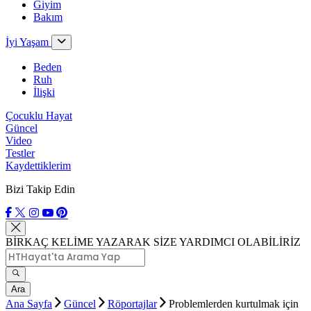
Giyim
Bakım
İyi Yaşam
Beden
Ruh
İlişki
Çocuklu Hayat
Güncel
Video
Testler
Kaydettiklerim
Bizi Takip Edin
BİRKAÇ KELİME YAZARAK SİZE YARDIMCI OLABİLİRİZ
Ara
Ana Sayfa
Güncel
Röportajlar
Problemlerden kurtulmak için