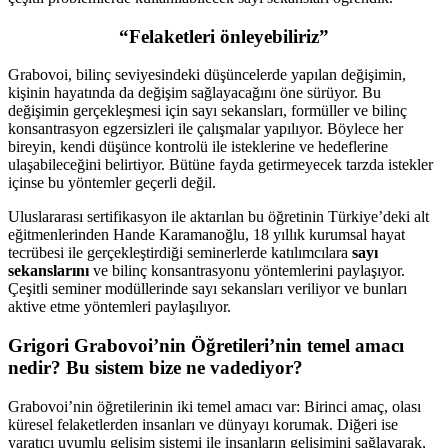
“Felaketleri önleyebiliriz”
Grabovoi, bilinç seviyesindeki düşüncelerde yapılan değişimin,
kişinin hayatında da değişim sağlayacağını öne sürüyor. Bu
değişimin gerçekleşmesi için sayı sekansları, formüller ve bilinç
konsantrasyon egzersizleri ile çalışmalar yapılıyor. Böylece her
bireyin, kendi düşünce kontrolü ile isteklerine ve hedeflerine
ulaşabileceğini belirtiyor. Bütüne fayda getirmeyecek tarzda istekler
içinse bu yöntemler geçerli değil.
Uluslararası sertifikasyon ile aktarılan bu öğretinin Türkiye’deki alt
eğitmenlerinden Hande Karamanoğlu, 18 yıllık kurumsal hayat
tecrübesi ile gerçekleştirdiği seminerlerde katılımcılara
sayı
sekanslarını
ve bilinç konsantrasyonu yöntemlerini paylaşıyor.
Çeşitli seminer modüllerinde sayı sekansları veriliyor ve bunları
aktive etme yöntemleri paylaşılıyor.
Grigori Grabovoi’nin Öğretileri’nin temel amacı
nedir? Bu sistem bize ne vadediyor?
Grabovoi’nin öğretilerinin iki temel amacı var: Birinci amaç, olası
küresel felaketlerden insanları ve dünyayı korumak. Diğeri ise
yaratıcı uyumlu gelişim sistemi ile insanların gelişimini sağlayarak,