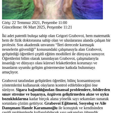
Giriş:
22 Temmuz 2021, Perşembe 11:00
Güncelleme:
06 Mart 2025, Perşembe 11:21
İki adet patentli buluşa sahip olan Grigori Grabovoi, hem matematik
hem de fizik doktorasına sahip olan ve uluslararası alanda çalışan bir
profesör. Son akademik unvanını “İleri derecede karmaşık
nesnelerin güvenliği” konusundaki çalışmasıyla alan Grabovoi,
geliştirdiği öğretileri çeşitli eğitim modülleri ile dünyaya sunuyor.
Öğretilerini bilim olarak tanımlayan Grabovoi, çalışmalarıyla
insanlığı ve dünyayı olası küresel felaketlerden korumayı ve
insanların uyumlu gelişim göstermesine katkıda bulunmayı
amaçlıyor.
Grabovoi tarafından geliştirilen öğretiler, bilinç konsantrasyon
yöntemlerini kullanarak olayların kontrol edilebileceğini öne
sürüyor.
Sigara bağımlılığından finansal problemlere, fobilerden
sınav stresine ve başarıya, özgüven geliştirmeden akne ve uyku
bozukluklarına
kadar birçok alana yönelik sayı sekansları sunarak
sorunlara çözüm getiriyor.
Grabovoi Eğitmeni, Sosyolog ve Aile
Danışmanı Hande Karamanoğlu
ile konuştuk ve kendisinden
çeşitli problemlerde kullanılabilecek sayı sekansları öğrendik.