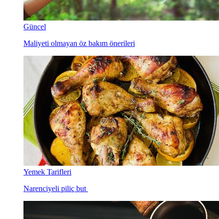
Güncel
Maliyeti olmayan öz bakım önerileri
Yemek Tarifleri
Narenciyeli piliç but