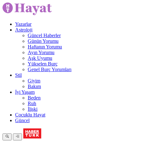
Yazarlar
Astroloji
Güncel Haberler
Günün Yorumu
Haftanın Yorumu
Ayın Yorumu
Aşk Uyumu
Yükselen Burç
Genel Burç Yorumları
Stil
Giyim
Bakım
İyi Yaşam
Beden
Ruh
İlişki
Çocuklu Hayat
Güncel