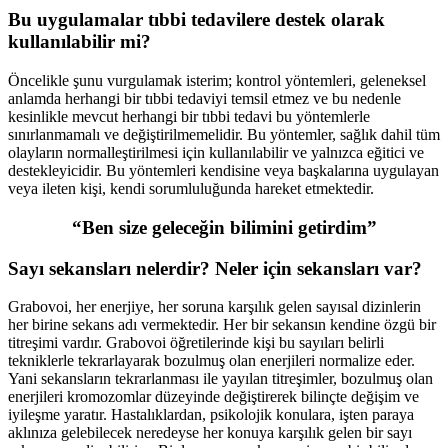
Bu uygulamalar tıbbi tedavilere destek olarak
kullanılabilir mi?
Öncelikle şunu vurgulamak isterim; kontrol yöntemleri, geleneksel
anlamda herhangi bir tıbbi tedaviyi temsil etmez ve bu nedenle
kesinlikle mevcut herhangi bir tıbbi tedavi bu yöntemlerle
sınırlanmamalı ve değiştirilmemelidir. Bu yöntemler, sağlık dahil tüm
olayların normalleştirilmesi için kullanılabilir ve yalnızca eğitici ve
destekleyicidir. Bu yöntemleri kendisine veya başkalarına uygulayan
veya ileten kişi, kendi sorumluluğunda hareket etmektedir.
“Ben size geleceğin bilimini getirdim”
Sayı sekansları nelerdir? Neler için sekansları var?
Grabovoi, her enerjiye, her soruna karşılık gelen sayısal dizinlerin
her birine sekans adı vermektedir. Her bir sekansın kendine özgü bir
titreşimi vardır. Grabovoi öğretilerinde kişi bu sayıları belirli
tekniklerle tekrarlayarak bozulmuş olan enerjileri normalize eder.
Yani sekansların tekrarlanması ile yayılan titreşimler, bozulmuş olan
enerjileri kromozomlar düzeyinde değiştirerek bilinçte değişim ve
iyileşme yaratır. Hastalıklardan, psikolojik konulara, işten paraya
aklınıza gelebilecek neredeyse her konuya karşılık gelen bir sayı