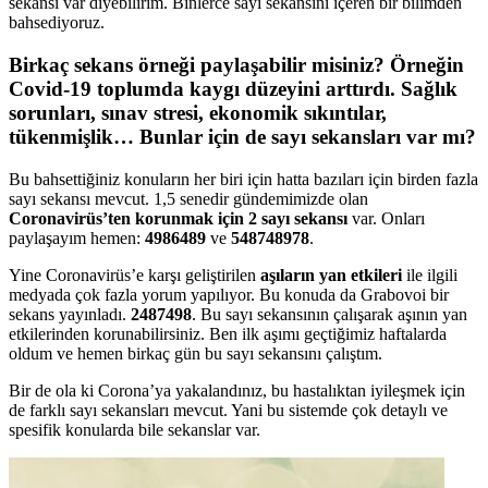
sekansı var diyebilirim. Binlerce sayı sekansını içeren bir bilimden
bahsediyoruz.
Birkaç sekans örneği paylaşabilir misiniz? Örneğin
Covid-19 toplumda kaygı düzeyini arttırdı. Sağlık
sorunları, sınav stresi, ekonomik sıkıntılar,
tükenmişlik… Bunlar için de sayı sekansları var mı?
Bu bahsettiğiniz konuların her biri için hatta bazıları için birden fazla
sayı sekansı mevcut. 1,5 senedir gündemimizde olan
Coronavirüs’ten korunmak için 2 sayı sekansı
var. Onları
paylaşayım hemen:
4986489
ve
548748978
.
Yine Coronavirüs’e karşı geliştirilen
aşıların yan etkileri
ile ilgili
medyada çok fazla yorum yapılıyor. Bu konuda da Grabovoi bir
sekans yayınladı.
2487498
. Bu sayı sekansının çalışarak aşının yan
etkilerinden korunabilirsiniz. Ben ilk aşımı geçtiğimiz haftalarda
oldum ve hemen birkaç gün bu sayı sekansını çalıştım.
Bir de ola ki Corona’ya yakalandınız, bu hastalıktan iyileşmek için
de farklı sayı sekansları mevcut. Yani bu sistemde çok detaylı ve
spesifik konularda bile sekanslar var.