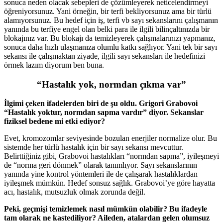
sonuca neden olacak sebepleri de çözümleyerek neticelendirmeyi
öğreniyorsunuz. Yani örneğin, bir terfi bekliyorsunuz ama bir türlü
alamıyorsunuz. Bu hedef için iş, terfi vb sayı sekanslarını çalışmanın
yanında bu terfiye engel olan belki para ile ilgili bilinçaltınızda bir
blokajınız var. Bu blokajı da temizleyerek çalışmalarınızı yapmanız,
sonuca daha hızlı ulaşmanıza olumlu katkı sağlıyor. Yani tek bir sayı
sekansı ile çalışmaktan ziyade, ilgili sayı sekansları ile hedefinizi
örmek lazım diyorum ben buna.
“Hastalık yok, normdan çıkma var”
İlgimi çeken ifadelerden biri de şu oldu. Grigori Grabovoi
“Hastalık yoktur, normdan sapma vardır” diyor. Sekanslar
fiziksel bedene mi etki ediyor?
Evet, kromozomlar seviyesinde bozulan enerjiler normalize olur. Bu
sistemde her türlü hastalık için bir sayı sekansı mevcuttur.
Belirttiğiniz gibi, Grabovoi hastalıkları “normdan sapma”, iyileşmeyi
de “norma geri dönmek” olarak tanımlıyor. Sayı sekanslarının
yanında yine kontrol yöntemleri ile de çalışarak hastalıklardan
iyileşmek mümkün. Hedef sonsuz sağlık. Grabovoi’ye göre hayatta
acı, hastalık, mutsuzluk olmak zorunda değil.
Peki, geçmişi temizlemek nasıl mümkün olabilir? Bu ifadeyle
tam olarak ne kastediliyor? Aileden, atalardan gelen olumsuz