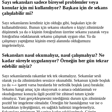
Sayı sekansları sadece bireysel problemler veya
konular için mi kullanılıyor? Başkası için de sekans
çalışılabilir mi?
Sayı sekanslarını kendiniz için olduğu gibi, başkaları için de
kullanabilirsiniz. Bunun için sekansı okurken o kişiyi zihnimizde
düşünmek ya da o kişinin fotoğrafının üzerine sekansı yazarak veya
fotoğrafına odaklanarak sekansı çalışmak uygun olur. Ya da
çalışmayı yaptığımız kişinin enerji alanında olduğumuzu
imgelemeliyiz.
Sekansları nasıl okumalıyız, nasıl çalışmalıyız? Ne
kadar süreyle uygulanıyor? Örneğin her gün tekrar
edebilir miyiz?
Sayı sekanslarında rakamlar tek tek okumalıyız. Sekanslar sesli
olarak ya da zihnimizden sessizce okunabilir. Sekansın içinde boşluk
ya da «-» işareti varsa buralarda bir nefeslik boşluk (ara) bırakılır.
Sekansı hangi amaç için okuyorsak o amaca odaklanmalı ve
okuduğumuz konuyla ilgili pozitif bir zihinsel tutum içinde
olmalıyız. Yani gerçekleşmesini istediğimiz durum için zihnimizde
pozitif bir imgeleme olmalıdır. Örneğin bir hastalığımız var ise o
hastalıktan iyileştiğimizi, en sağlıklı halimizi imgelemeliyiz.
Sekanslara minimum 30 saniye kadar odaklanılmalı. Günün