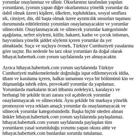
yorumlar onaylanmaz ve silinir. Okurlarımız tarafından yapılan
yorumların, (yorum yapan diğer okurlarımıza yönelik yorumlar da
dahil olmak üzere) kişilere, ülkelere, topluluklara, sosyal sınıflara
ırk, cinsiyet, din, dil başta olmak üzere ayrımcılık unsurları taşıması
durumunda editörlerimiz yorumları onaylamayacaktır ve yorumlar
silinecektir. Onaylanmayacak ve silinecek yorumlar kategorisinde
aşağılama, nefret söylemi, küfür, hakaret, kadın ve çocuk istismarı,
hayvanlara yönelik şiddet söylemi içeren yorumlar da yer
almaktadır. Suçu ve suçluyu övmek, Türkiye Cumhuriyeti yasalarına
göre suçtur. Bu nedenle bu tarz okur yorumları da doğal olarak
hthayat.haberturk.com yorum sayfalarında yer almayacaktır.
Ayrıca hthayat.haberturk.com yorum sayfalarında Türkiye
Cumhuriyeti mahkemelerinde doğruluğu ispat edilemeyecek iddia,
itham ve karalama içeren, halkın tamamını veya bir bölümünü kin ve
düşmanlığa tahrik eden, provokatif yorumlar da yapılamaz.
Yorumlarda markaların ticari itibarını zedeleyici, karalayıcı ve
herhangi bir şekilde ticari zarara yol açabilecek yorumlar
onaylanmayacak ve silinecektir. Aynı şekilde bir markaya yönelik
promosyon veya reklam amaçlı yorumlar da onaylanmayacak ve
silinecek yorumlar kategorisindedir. Başka hiçbir siteden alınan
linkler hthayat.haberturk.com yorum sayfalarında paylaşılamaz.
hthayat.haberturk.com yorum sayfalarında paylaşılan tüm
yorumların yasal sorumluluğu yorumu yapan okura aittir ve
hthayat.haberturk.com bunlardan sorumlu tutulamaz.