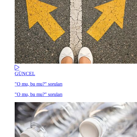
GÜNCEL
"O mu, bu mu?" soruları
"O mu, bu mu?" soruları