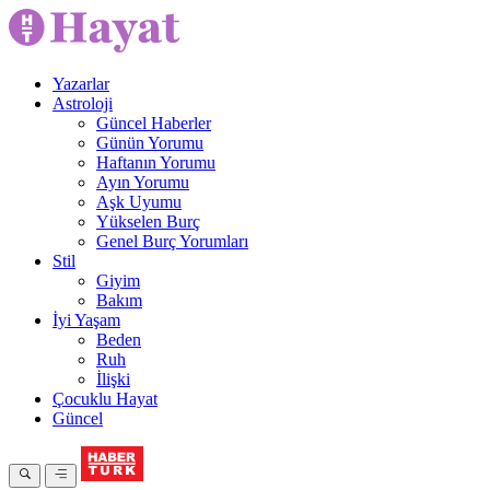
Yazarlar
Astroloji
Güncel Haberler
Günün Yorumu
Haftanın Yorumu
Ayın Yorumu
Aşk Uyumu
Yükselen Burç
Genel Burç Yorumları
Stil
Giyim
Bakım
İyi Yaşam
Beden
Ruh
İlişki
Çocuklu Hayat
Güncel