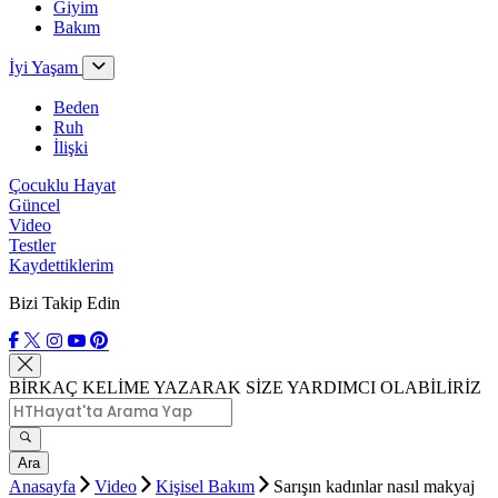
Giyim
Bakım
İyi Yaşam
Beden
Ruh
İlişki
Çocuklu Hayat
Güncel
Video
Testler
Kaydettiklerim
Bizi Takip Edin
BİRKAÇ KELİME YAZARAK SİZE YARDIMCI OLABİLİRİZ
Ara
Anasayfa
Video
Kişisel Bakım
Sarışın kadınlar nasıl makyaj