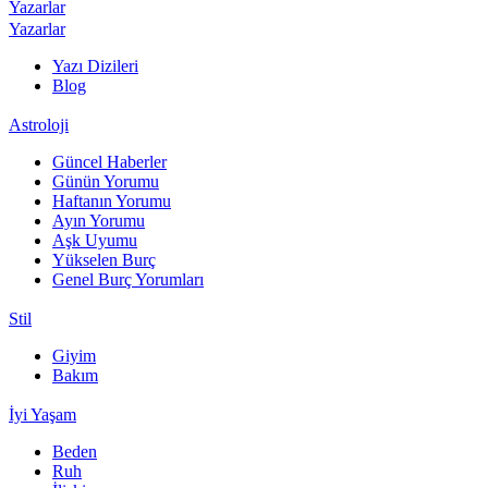
Yazarlar
Yazarlar
Yazı Dizileri
Blog
Astroloji
Güncel Haberler
Günün Yorumu
Haftanın Yorumu
Ayın Yorumu
Aşk Uyumu
Yükselen Burç
Genel Burç Yorumları
Stil
Giyim
Bakım
İyi Yaşam
Beden
Ruh