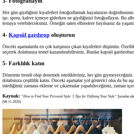
3- Fotoğraflayın
Her gün giydiğiniz kıyafetleri fotoğraflamak hayatınızın doğrultusunu
işe, spora, kahve içmeye giderken ne giydiğinizi fotoğraflayın. Bu al
temaya verebileceksiniz. Örneğin saten elbiselere bayılsanız da yaşamı
4-
Kapsül gardırop
oluşturun
Önceki aşamalarda en çok karşınıza çıkan kıyafetleri düşünün. Özellik
seçerek dolabınıza temel kazandırabilirsiniz. Bunlar kapsül gardırobunu
5- Farklılık katın
Dönemin trendi olup denemek istedikleriniz, her gün giymeyeceğiniz a
dolabınıza çeşitlilik katın. Önceki aşamalar yol gösterici olsa da bu 
istediğimiz zamana ekleme ve çıkarmalar yapabileceğimiz, zaman içeris
Kaynak:
“How to Find Your Personal Style: 5 Tips for Defining Your Style”
Şuradan alı
(08.11.2020)