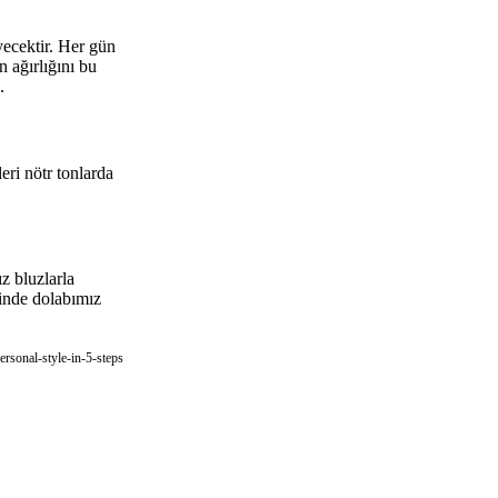
yecektir. Her gün
 ağırlığını bu
.
eri nötr tonlarda
z bluzlarla
tinde dolabımız
rsonal-style-in-5-steps