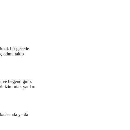
bulmak bir gecede
aç adımı takip
n ve beğendiğiniz
rinizin ortak yanları
skalasında ya da