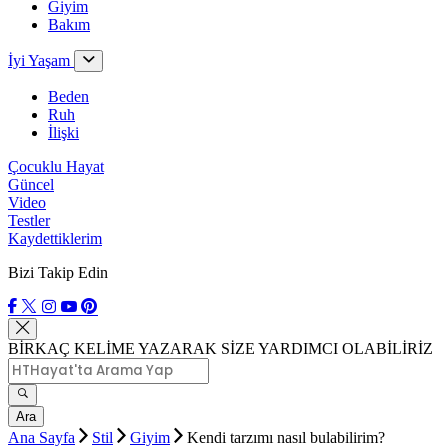
Giyim
Bakım
İyi Yaşam
Beden
Ruh
İlişki
Çocuklu Hayat
Güncel
Video
Testler
Kaydettiklerim
Bizi Takip Edin
BİRKAÇ KELİME YAZARAK SİZE YARDIMCI OLABİLİRİZ
Ara
Ana Sayfa
Stil
Giyim
Kendi tarzımı nasıl bulabilirim?