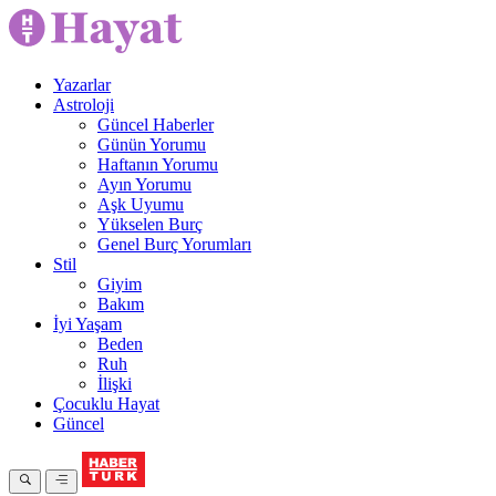
Yazarlar
Astroloji
Güncel Haberler
Günün Yorumu
Haftanın Yorumu
Ayın Yorumu
Aşk Uyumu
Yükselen Burç
Genel Burç Yorumları
Stil
Giyim
Bakım
İyi Yaşam
Beden
Ruh
İlişki
Çocuklu Hayat
Güncel