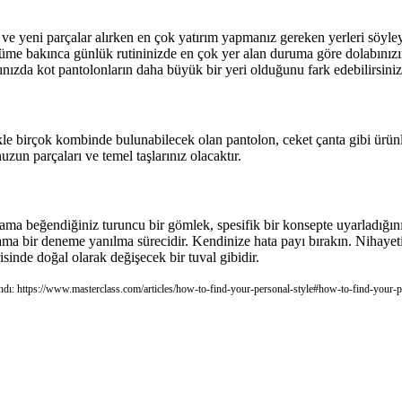
 ve yeni parçalar alırken en çok yatırım yapmanız gereken yerleri söyle
büme bakınca günlük rutininizde en çok yer alan duruma göre dolabınızın
nızda kot pantolonların daha büyük bir yeri olduğunu fark edebilirsiniz
le birçok kombinde bulunabilecek olan pantolon, ceket çanta gibi ürünl
zun parçaları ve temel taşlarınız olacaktır.
ma beğendiğiniz turuncu bir gömlek, spesifik bir konsepte uyarladığını
aşama bir deneme yanılma sürecidir. Kendinize hata payı bırakın. Nihaye
inde doğal olarak değişecek bir tuval gibidir.
ndı: https://www.masterclass.com/articles/how-to-find-your-personal-style#how-to-find-your-pe