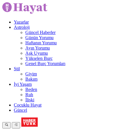
Yazarlar
Astroloji
Güncel Haberler
Günün Yorumu
Haftanın Yorumu
Ayın Yorumu
Aşk Uyumu
Yükselen Burç
Genel Burç Yorumları
Stil
Giyim
Bakım
İyi Yaşam
Beden
Ruh
İlişki
Çocuklu Hayat
Güncel