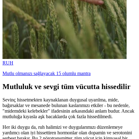
RUH
Mutlu olmanızı sağlayacak 15 olumlu mantra
Mutluluk ve sevgi tüm vücutta hissedilir
Sevinç hissetmekten kaynaklanan duygusal uyarılma, mide,
bağırsaklar ve mesanede bulunan kaslarımızı etkiler - bu nedenle,
"midemdeki kelebekler" ifadesinin arkasındaki anlam budur. Ancak
mutluluğa kıyasla aşk bacaklarda çok fazla hissedilmedi.
Her iki duygu da, ruh halimizi ve duygularımızı düzenlemeye
yardımcı olan iyi hissettiren hormonlar olan dopamin ve serotonini
serbest bırakır. Bu 2 nörotransmitter, tüm vücut için kimyasal bir