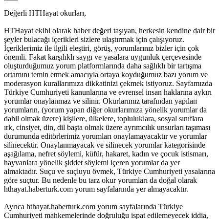
Değerli HTHayat okurları,
HTHayat ekibi olarak haber değeri taşıyan, herkesin kendine dair bir
şeyler bulacağı içerikleri sizlere ulaştırmak için çalışıyoruz.
İçeriklerimiz ile ilgili eleştiri, görüş, yorumlarınız bizler için çok
önemli. Fakat karşılıklı saygı ve yasalara uygunluk çerçevesinde
oluşturduğumuz yorum platformlarında daha sağlıklı bir tartışma
ortamını temin etmek amacıyla ortaya koyduğumuz bazı yorum ve
moderasyon kurallarımıza dikkatinizi çekmek istiyoruz. Sayfamızda
Türkiye Cumhuriyeti kanunlarına ve evrensel insan haklarına aykırı
yorumlar onaylanmaz ve silinir. Okurlarımız tarafından yapılan
yorumların, (yorum yapan diğer okurlarımıza yönelik yorumlar da
dahil olmak üzere) kişilere, ülkelere, topluluklara, sosyal sınıflara
ırk, cinsiyet, din, dil başta olmak üzere ayrımcılık unsurları taşıması
durumunda editörlerimiz yorumları onaylamayacaktır ve yorumlar
silinecektir. Onaylanmayacak ve silinecek yorumlar kategorisinde
aşağılama, nefret söylemi, küfür, hakaret, kadın ve çocuk istismarı,
hayvanlara yönelik şiddet söylemi içeren yorumlar da yer
almaktadır. Suçu ve suçluyu övmek, Türkiye Cumhuriyeti yasalarına
göre suçtur. Bu nedenle bu tarz okur yorumları da doğal olarak
hthayat.haberturk.com yorum sayfalarında yer almayacaktır.
Ayrıca hthayat.haberturk.com yorum sayfalarında Türkiye
Cumhuriyeti mahkemelerinde doğruluğu ispat edilemeyecek iddia,