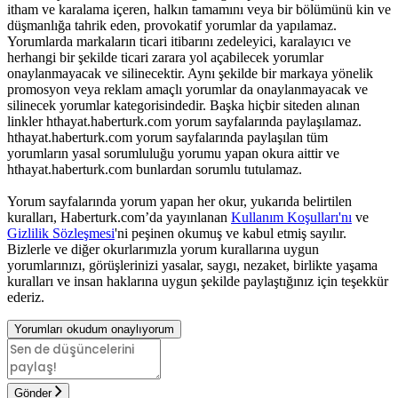
itham ve karalama içeren, halkın tamamını veya bir bölümünü kin ve
düşmanlığa tahrik eden, provokatif yorumlar da yapılamaz.
Yorumlarda markaların ticari itibarını zedeleyici, karalayıcı ve
herhangi bir şekilde ticari zarara yol açabilecek yorumlar
onaylanmayacak ve silinecektir. Aynı şekilde bir markaya yönelik
promosyon veya reklam amaçlı yorumlar da onaylanmayacak ve
silinecek yorumlar kategorisindedir. Başka hiçbir siteden alınan
linkler hthayat.haberturk.com yorum sayfalarında paylaşılamaz.
hthayat.haberturk.com yorum sayfalarında paylaşılan tüm
yorumların yasal sorumluluğu yorumu yapan okura aittir ve
hthayat.haberturk.com bunlardan sorumlu tutulamaz.
Yorum sayfalarında yorum yapan her okur, yukarıda belirtilen
kuralları, Haberturk.com’da yayınlanan
Kullanım Koşulları'nı
ve
Gizlilik Sözleşmesi
'ni peşinen okumuş ve kabul etmiş sayılır.
Bizlerle ve diğer okurlarımızla yorum kurallarına uygun
yorumlarınızı, görüşlerinizi yasalar, saygı, nezaket, birlikte yaşama
kuralları ve insan haklarına uygun şekilde paylaştığınız için teşekkür
ederiz.
Yorumları okudum onaylıyorum
Gönder