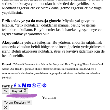
serbest bırakmaya yardımcı olan hareketleri deneyebilirsiniz.
Meditatif egzersizlere ek olarak dans, germe egzersizleri ve yoga
yapabilirsiniz. .
Fizik tedaviye ya da masaja gitmek:
Miyofasyal gevşetme
terapisi, “tetik noktalara” odaklanan manuel basınç ve germe
tekniklerini kullanır. Bu yöntemler kısıtlı hareketi gevşetmeye ve
ağrıyı azaltmaya yardımcı olur.
Akupunktur yoluyla iyileşme:
Bu yöntem, endorfin salgılamak
amacıyla vücudun belirli bölgelerine ince iğnelerin yerleştirilmesini
içerir. Belirli akupresür noktaları, stres ve kaygıyı gidermek için de
hedeflenebilir.
Kaynak:
"Where 9 Emotions Are Felt in the Body, and How Trapping Them Inside Could
Affect Our Health". Şuradan alındı: https://brightside.me/inspiration-health/where-9-
emotions-are-felt-in-the-body-and-how-trapping-them-inside-could-affect-our-health-
804645/.
Paylaş:
Kaydet
Yorumlar
Yorum Kuralları