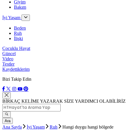
Giyim
Bakım
İyi Yaşam
Beden
Ruh
İlişki
Çocuklu Hayat
Güncel
Video
Testler
Kaydettiklerim
Bizi Takip Edin
BİRKAÇ KELİME YAZARAK SİZE YARDIMCI OLABİLİRİZ
Ara
Ana Sayfa
İyi Yaşam
Ruh
Hangi duygu hangi bölgede