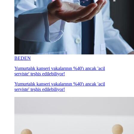
BEDEN
Yumurtalık kanseri vakalarının %40'ı ancak 'acil
serviste' teşhis edilebiliyor!
Yumurtalık kanseri vakalarının %40'ı ancak 'acil
serviste' teşhis edilebiliyor!