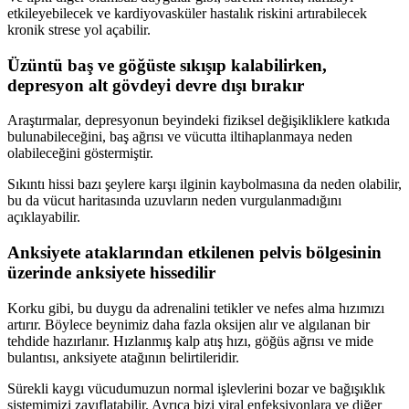
etkileyebilecek ve kardiyovasküler hastalık riskini artırabilecek
kronik strese yol açabilir.
Üzüntü baş ve göğüste sıkışıp kalabilirken,
depresyon alt gövdeyi devre dışı bırakır
Araştırmalar, depresyonun beyindeki fiziksel değişikliklere katkıda
bulunabileceğini, baş ağrısı ve vücutta iltihaplanmaya neden
olabileceğini göstermiştir.
Sıkıntı hissi bazı şeylere karşı ilginin kaybolmasına da neden olabilir,
bu da vücut haritasında uzuvların neden vurgulanmadığını
açıklayabilir.
Anksiyete ataklarından etkilenen pelvis bölgesinin
üzerinde anksiyete hissedilir
Korku gibi, bu duygu da adrenalini tetikler ve nefes alma hızımızı
artırır. Böylece beynimiz daha fazla oksijen alır ve algılanan bir
tehdide hazırlanır. Hızlanmış kalp atış hızı, göğüs ağrısı ve mide
bulantısı, anksiyete atağının belirtileridir.
Sürekli kaygı vücudumuzun normal işlevlerini bozar ve bağışıklık
sistemimizi zayıflatabilir. Ayrıca bizi viral enfeksiyonlara ve diğer