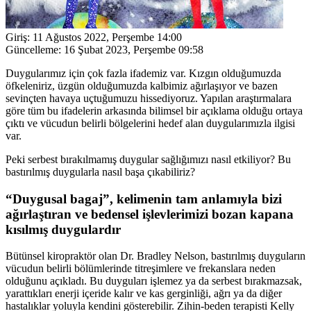
Giriş:
11 Ağustos 2022, Perşembe 14:00
Güncelleme:
16 Şubat 2023, Perşembe 09:58
Duygularımız için çok fazla ifademiz var. Kızgın olduğumuzda
öfkeleniriz, üzgün olduğumuzda kalbimiz ağırlaşıyor ve bazen
sevinçten havaya uçtuğumuzu hissediyoruz. Yapılan araştırmalara
göre tüm bu ifadelerin arkasında bilimsel bir açıklama olduğu ortaya
çıktı ve vücudun belirli bölgelerini hedef alan duygularımızla ilgisi
var.
Peki serbest bırakılmamış duygular sağlığımızı nasıl etkiliyor? Bu
bastırılmış duygularla nasıl başa çıkabiliriz?
“Duygusal bagaj”, kelimenin tam anlamıyla bizi
ağırlaştıran ve bedensel işlevlerimizi bozan kapana
kısılmış duygulardır
Bütünsel kiropraktör olan Dr. Bradley Nelson, bastırılmış duyguların
vücudun belirli bölümlerinde titreşimlere ve frekanslara neden
olduğunu açıkladı. Bu duyguları işlemez ya da serbest bırakmazsak,
yarattıkları enerji içeride kalır ve kas gerginliği, ağrı ya da diğer
hastalıklar yoluyla kendini gösterebilir. Zihin-beden terapisti Kelly