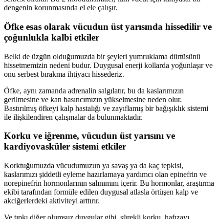
dengenin korunmasında el ele çalışır.
Öfke esas olarak vücudun üst yarısında hissedilir ve
çoğunlukla kalbi etkiler
Belki de üzgün olduğumuzda bir şeyleri yumruklama dürtüsünü
hissetmemizin nedeni budur. Duygusal enerji kollarda yoğunlaşır ve
onu serbest bırakma ihtiyacı hissederiz.
Öfke, aynı zamanda adrenalin salgılatır, bu da kaslarımızın
gerilmesine ve kan basıncımızın yükselmesine neden olur.
Bastırılmış öfkeyi kalp hastalığı ve zayıflamış bir bağışıklık sistemi
ile ilişkilendiren çalışmalar da bulunmaktadır.
Korku ve iğrenme, vücudun üst yarısını ve
kardiyovasküler sistemi etkiler
Korktuğumuzda vücudumuzun ya savaş ya da kaç tepkisi,
kaslarımızı şiddetli eyleme hazırlamaya yardımcı olan epinefrin ve
norepinefrin hormonlarının salınımını içerir. Bu hormonlar, araştırma
ekibi tarafından formüle edilen duygusal atlasla örtüşen kalp ve
akciğerlerdeki aktiviteyi arttırır.
Ve tıpkı diğer olumsuz duygular gibi, sürekli korku, hafızayı