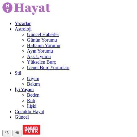
Yazarlar
Astroloji
Güncel Haberler
Günün Yorumu
Haftanın Yorumu
Ayın Yorumu
Aşk Uyumu
Yükselen Burç
Genel Burç Yorumları
Stil
Giyim
Bakım
İyi Yaşam
Beden
Ruh
İlişki
Çocuklu Hayat
Güncel