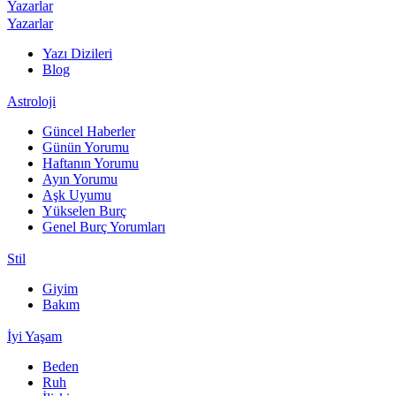
Yazarlar
Yazarlar
Yazı Dizileri
Blog
Astroloji
Güncel Haberler
Günün Yorumu
Haftanın Yorumu
Ayın Yorumu
Aşk Uyumu
Yükselen Burç
Genel Burç Yorumları
Stil
Giyim
Bakım
İyi Yaşam
Beden
Ruh