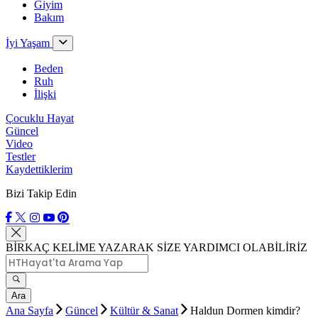
Giyim
Bakım
İyi Yaşam
Beden
Ruh
İlişki
Çocuklu Hayat
Güncel
Video
Testler
Kaydettiklerim
Bizi Takip Edin
BİRKAÇ KELİME YAZARAK SİZE YARDIMCI OLABİLİRİZ
Ara
Ana Sayfa
Güncel
Kültür & Sanat
Haldun Dormen kimdir?