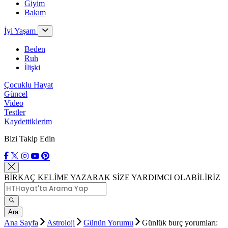
Giyim
Bakım
İyi Yaşam
Beden
Ruh
İlişki
Çocuklu Hayat
Güncel
Video
Testler
Kaydettiklerim
Bizi Takip Edin
BİRKAÇ KELİME YAZARAK SİZE YARDIMCI OLABİLİRİZ
Ara
Ana Sayfa
Astroloji
Günün Yorumu
Günlük burç yorumları: