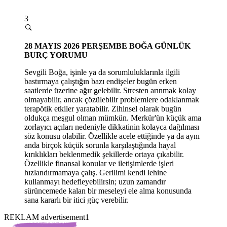
3
28
MAYIS 2026 PERŞEMBE
BOĞA GÜNLÜK
BURÇ YORUMU
Sevgili Boğa, işinle ya da sorumluluklarınla ilgili
bastırmaya çalıştığın bazı endişeler bugün erken
saatlerde üzerine ağır gelebilir. Stresten arınmak kolay
olmayabilir, ancak çözülebilir problemlere odaklanmak
terapötik etkiler yaratabilir. Zihinsel olarak bugün
oldukça meşgul olman mümkün. Merkür'ün küçük ama
zorlayıcı açıları nedeniyle dikkatinin kolayca dağılması
söz konusu olabilir. Özellikle acele ettiğinde ya da aynı
anda birçok küçük sorunla karşılaştığında hayal
kırıklıkları beklenmedik şekillerde ortaya çıkabilir.
Özellikle finansal konular ve iletişimlerde işleri
hızlandırmamaya çalış. Gerilimi kendi lehine
kullanmayı hedefleyebilirsin; uzun zamandır
sürüncemede kalan bir meseleyi ele alma konusunda
sana kararlı bir itici güç verebilir.
REKLAM advertisement1