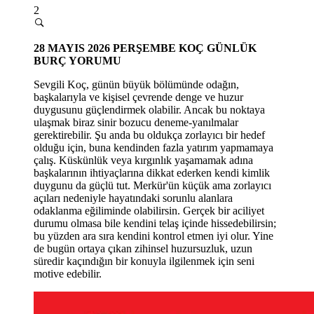
2
28
MAYIS 2026 PERŞEMBE
KOÇ GÜNLÜK
BURÇ YORUMU
Sevgili Koç, günün büyük bölümünde odağın,
başkalarıyla ve kişisel çevrende denge ve huzur
duygusunu güçlendirmek olabilir. Ancak bu noktaya
ulaşmak biraz sinir bozucu deneme-yanılmalar
gerektirebilir. Şu anda bu oldukça zorlayıcı bir hedef
olduğu için, buna kendinden fazla yatırım yapmamaya
çalış. Küskünlük veya kırgınlık yaşamamak adına
başkalarının ihtiyaçlarına dikkat ederken kendi kimlik
duygunu da güçlü tut. Merkür'ün küçük ama zorlayıcı
açıları nedeniyle hayatındaki sorunlu alanlara
odaklanma eğiliminde olabilirsin. Gerçek bir aciliyet
durumu olmasa bile kendini telaş içinde hissedebilirsin;
bu yüzden ara sıra kendini kontrol etmen iyi olur. Yine
de bugün ortaya çıkan zihinsel huzursuzluk, uzun
süredir kaçındığın bir konuyla ilgilenmek için seni
motive edebilir.