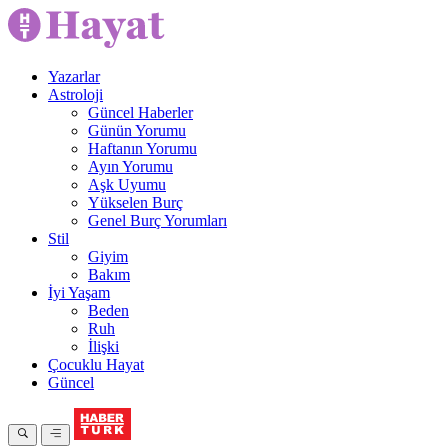
Yazarlar
Astroloji
Güncel Haberler
Günün Yorumu
Haftanın Yorumu
Ayın Yorumu
Aşk Uyumu
Yükselen Burç
Genel Burç Yorumları
Stil
Giyim
Bakım
İyi Yaşam
Beden
Ruh
İlişki
Çocuklu Hayat
Güncel