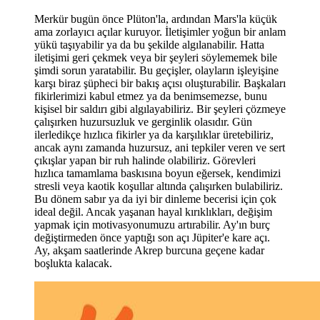
Merkür bugün önce Plüton'la, ardından Mars'la küçük
ama zorlayıcı açılar kuruyor.
İletişimler yoğun bir anlam
yükü taşıyabilir ya da bu şekilde algılanabilir. Hatta
iletişimi geri çekmek veya bir şeyleri söylememek bile
şimdi sorun yaratabilir. Bu geçişler, olayların işleyişine
karşı biraz şüpheci bir bakış açısı oluşturabilir. Başkaları
fikirlerimizi kabul etmez ya da benimsemezse, bunu
kişisel bir saldırı gibi algılayabiliriz. Bir şeyleri çözmeye
çalışırken huzursuzluk ve gerginlik olasıdır. Gün
ilerledikçe hızlıca fikirler ya da karşılıklar üretebiliriz,
ancak aynı zamanda huzursuz, ani tepkiler veren ve sert
çıkışlar yapan bir ruh halinde olabiliriz. Görevleri
hızlıca tamamlama baskısına boyun eğersek, kendimizi
stresli veya kaotik koşullar altında çalışırken bulabiliriz.
Bu dönem sabır ya da iyi bir dinleme becerisi için çok
ideal değil. Ancak yaşanan hayal kırıklıkları, değişim
yapmak için motivasyonumuzu artırabilir. Ay'ın burç
değiştirmeden önce yaptığı son açı Jüpiter'e kare açı.
Ay, akşam saatlerinde Akrep burcuna geçene kadar
boşlukta kalacak.