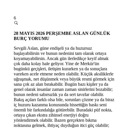
6
28
MAYIS 2026 PERŞEMBE
ASLAN GÜNLÜK
BURÇ YORUMU
Sevgili Aslan, güne endişeli ya da huzursuz
başlayabilirsin ve bunun nedenini tam olarak ortaya
koyamayabilirsin. Ancak gün ilerledikçe keyif almak
çok daha kolay hale geliyor. Yine de Merkür'ün
bugünkü geçişleri, iletişim kurarken ya da sonuçlara
varırken acele etmene neden olabilir. Küçük aksiliklerle
uğraşmak, net düşünmek veya büyük resmi görmek için
sana çok az alan bırakabilir. Bugün bazı kişiler ya da
genel olarak insanlar zaman zaman sinirlerini bozabilir;
bunun nedeni sabırsızlık ya da sert tavırlar olabilir.
Bakış açıları farklı olsa bile, sorunları çözme ya da biraz
iç huzuru kazanma konusunda hissettiğin baskı seni
önemli bir farkındalığa götürebilir. Buradaki püf nokta,
ortaya çıkan ekstra zihinsel enerjiyi doğru
yönlendirmek olabilir. Bazen gerçekten bıkma
noktasına gelmek, ihtiyaç duyduğun itici güç olabilir;