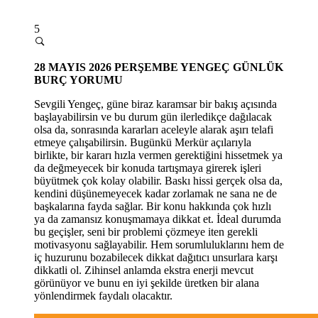
5
28
MAYIS 2026 PERŞEMBE
YENGEÇ GÜNLÜK
BURÇ YORUMU
Sevgili Yengeç, güne biraz karamsar bir bakış açısında
başlayabilirsin ve bu durum gün ilerledikçe dağılacak
olsa da, sonrasında kararları aceleyle alarak aşırı telafi
etmeye çalışabilirsin. Bugünkü Merkür açılarıyla
birlikte, bir kararı hızla vermen gerektiğini hissetmek ya
da değmeyecek bir konuda tartışmaya girerek işleri
büyütmek çok kolay olabilir. Baskı hissi gerçek olsa da,
kendini düşünemeyecek kadar zorlamak ne sana ne de
başkalarına fayda sağlar. Bir konu hakkında çok hızlı
ya da zamansız konuşmamaya dikkat et. İdeal durumda
bu geçişler, seni bir problemi çözmeye iten gerekli
motivasyonu sağlayabilir. Hem sorumluluklarını hem de
iç huzurunu bozabilecek dikkat dağıtıcı unsurlara karşı
dikkatli ol. Zihinsel anlamda ekstra enerji mevcut
görünüyor ve bunu en iyi şekilde üretken bir alana
yönlendirmek faydalı olacaktır.