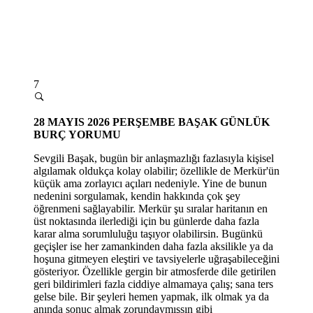
7
28
MAYIS 2026 PERŞEMBE
BAŞAK GÜNLÜK
BURÇ YORUMU
Sevgili Başak, bugün bir anlaşmazlığı fazlasıyla kişisel
algılamak oldukça kolay olabilir; özellikle de Merkür'ün
küçük ama zorlayıcı açıları nedeniyle. Yine de bunun
nedenini sorgulamak, kendin hakkında çok şey
öğrenmeni sağlayabilir. Merkür şu sıralar haritanın en
üst noktasında ilerlediği için bu günlerde daha fazla
karar alma sorumluluğu taşıyor olabilirsin. Bugünkü
geçişler ise her zamankinden daha fazla aksilikle ya da
hoşuna gitmeyen eleştiri ve tavsiyelerle uğraşabileceğini
gösteriyor. Özellikle gergin bir atmosferde dile getirilen
geri bildirimleri fazla ciddiye almamaya çalış; sana ters
gelse bile. Bir şeyleri hemen yapmak, ilk olmak ya da
anında sonuç almak zorundaymışsın gibi