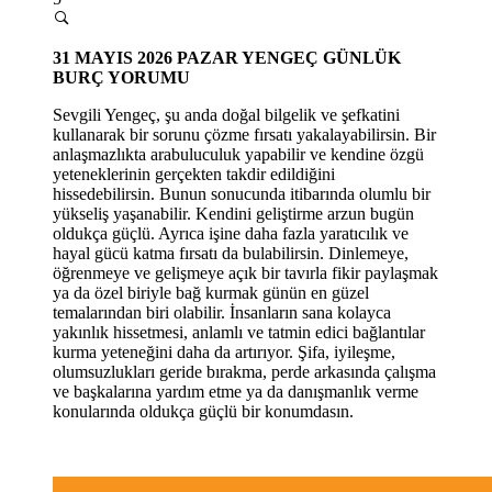
31
MAYIS 2026 PAZAR
YENGEÇ GÜNLÜK
BURÇ YORUMU
Sevgili Yengeç, şu anda doğal bilgelik ve şefkatini
kullanarak bir sorunu çözme fırsatı yakalayabilirsin. Bir
anlaşmazlıkta arabuluculuk yapabilir ve kendine özgü
yeteneklerinin gerçekten takdir edildiğini
hissedebilirsin. Bunun sonucunda itibarında olumlu bir
yükseliş yaşanabilir. Kendini geliştirme arzun bugün
oldukça güçlü. Ayrıca işine daha fazla yaratıcılık ve
hayal gücü katma fırsatı da bulabilirsin. Dinlemeye,
öğrenmeye ve gelişmeye açık bir tavırla fikir paylaşmak
ya da özel biriyle bağ kurmak günün en güzel
temalarından biri olabilir. İnsanların sana kolayca
yakınlık hissetmesi, anlamlı ve tatmin edici bağlantılar
kurma yeteneğini daha da artırıyor. Şifa, iyileşme,
olumsuzlukları geride bırakma, perde arkasında çalışma
ve başkalarına yardım etme ya da danışmanlık verme
konularında oldukça güçlü bir konumdasın.