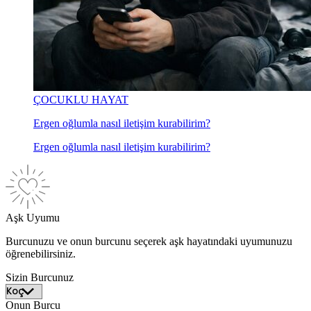
ÇOCUKLU HAYAT
Ergen oğlumla nasıl iletişim kurabilirim?
Ergen oğlumla nasıl iletişim kurabilirim?
Aşk Uyumu
Burcunuzu ve onun burcunu seçerek aşk hayatındaki uyumunuzu
öğrenebilirsiniz.
Sizin Burcunuz
Onun Burcu