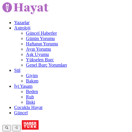
Yazarlar
Astroloji
Güncel Haberler
Günün Yorumu
Haftanın Yorumu
Ayın Yorumu
Aşk Uyumu
Yükselen Burç
Genel Burç Yorumları
Stil
Giyim
Bakım
İyi Yaşam
Beden
Ruh
İlişki
Çocuklu Hayat
Güncel