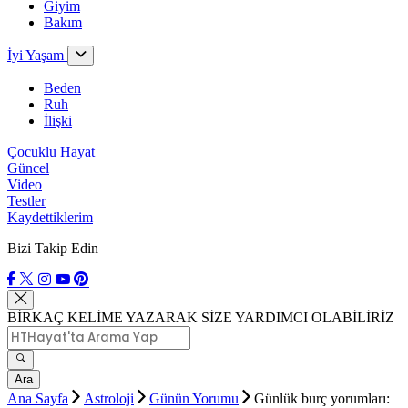
Giyim
Bakım
İyi Yaşam
Beden
Ruh
İlişki
Çocuklu Hayat
Güncel
Video
Testler
Kaydettiklerim
Bizi Takip Edin
BİRKAÇ KELİME YAZARAK SİZE YARDIMCI OLABİLİRİZ
Ara
Ana Sayfa
Astroloji
Günün Yorumu
Günlük burç yorumları: