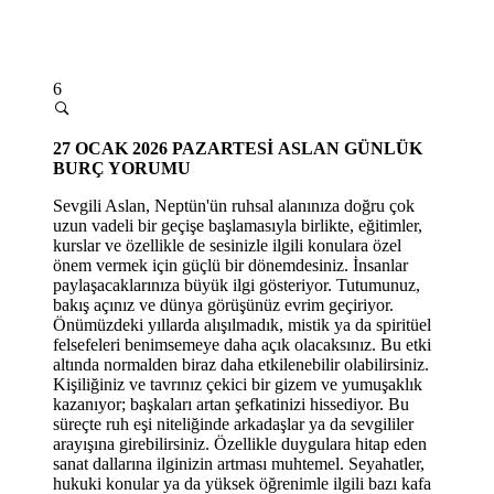
6
27
OCAK 2026 PAZARTESİ
ASLAN GÜNLÜK
BURÇ YORUMU
Sevgili Aslan, Neptün'ün ruhsal alanını
za do
ğru çok
uzun vadeli bir geçişe başlamasıyla birlikte, eğitimler,
kurslar ve özellikle de sesinizle ilgili konulara özel
önem vermek için güçlü bir dönemdesiniz. İnsanlar
paylaşacaklarınıza büyük ilgi gösteriyor. Tutumunuz,
bakış açınız ve dünya görüşünüz evrim geçiriyor.
Önümüzdeki yıllarda alışılmadık, mistik ya da spiritüel
felsefeleri benimsemeye daha açık olacaksınız. Bu etki
altında normalden biraz daha etkilenebilir olabilirsiniz.
Kişiliğiniz ve tavrınız çekici bir gizem ve yumuşaklık
kazanıyor; başkaları artan şefkatinizi hissediyor. Bu
süreç
te ruh e
şi niteliğinde arkadaşlar ya da sevgililer
arayışına girebilirsiniz. Özellikle duygulara hitap eden
sanat dallarına ilginizin artması muhtemel. Seyahatler,
hukuki konular ya da yüksek öğrenimle ilgili bazı kafa