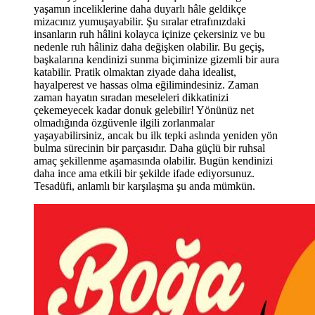
yaşamın inceliklerine daha duyarlı hâle geldikçe
mizacınız yumuşayabilir. Şu sıralar etrafınızdaki
insanların ruh hâlini kolayca içinize çekersiniz ve bu
nedenle ruh hâliniz daha değişken olabilir. Bu geçiş,
başkalarına kendinizi sunma biçiminize gizemli bir aura
katabilir. Pratik olmaktan ziyade daha idealist,
hayalperest ve hassas olma eğilimindesiniz. Zaman
zaman hayatın sıradan meseleleri dikkatinizi
çekemeyecek kadar donuk gelebilir! Yönünüz net
olmadığında özgüvenle ilgili zorlanmalar
yaşayabilirsiniz, ancak bu ilk tepki aslında yeniden yön
bulma sürecinin bir parçasıdır. Daha güçlü bir ruhsal
amaç şekillenme aşamasında olabilir. Bugün kendinizi
daha ince ama etkili bir şekilde ifade ediyorsunuz.
Tesadüfi, anlamlı bir karşılaşma ş
u anda m
ümkün.