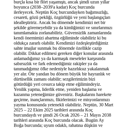
burçla kısa bir flört yaşamıştı, ancak şimdi uzun yıllar
boyunca (2038–2039
'
a kadar) Koç burcunda
ilerleyecek. Neptü
n Ko
ç
burcundayken ba
ğımsızlığı
,
cesareti, g
özü pekliği, özgürlüğü ve yeni başlangıçları
idealle
ştiririz. Ancak bu dönemde kendimizi net bir
şekilde göremeyebilir ya da kimliğimizi ve sınırlarımızı
tanımlamakta zorlanabiliriz. Güvensizlik zamanlarında
kendi önemimizi abartma eğiliminde olabiliriz ki bu
oldukça zararlı olabilir. Kendimizi özdeşleştirdiğimiz
sahte imajlar sunmak bu dönemde özellikle cazip
olabilir. Dikkat edilmesi gereken diğer konular arasında
anlamadığımız ya da karmaşık meseleler karşısında
sabırsızlık ve fark edemediğimiz rakipler ya da
tanımadığımız öfke nedeniyle hazırlıksız yakalanmak
yer alır. Öte yandan bu dönem büyük bir hayranlık ve
dürtüsellik zamanı olabilir; sezgilerimizin bizi
götürdüğü yeri cesurca takip etme eğilimindeyiz.
Yenilik yapma, liderlik etme, yeniden başlama ve
kazanma yeteneğimize gü
veniriz.
Başkalarını harekete
geçirme, inançlarımızı, fikirlerimizi ve misyonlarımızı
yayma konusunda yetenekli olabiliriz. Neptün, 30 Mart
2025 – 22 Ekim 2025 tarihleri arasında Koç
burcundaydı ve şimdi 26 Ocak 2026 –
21 May
ıs 2038
tarihleri arasında Koç burcunda olacak. Bugün Ay
Boğa burcunda; uyum odaklı, rahatına düşkün ve