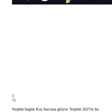
1
Neptün bugü
n Ko
ç burcuna giriyor. Neptün 2025
'
te bu