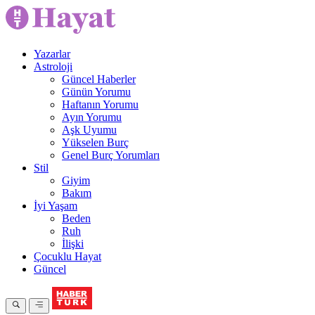
Yazarlar
Astroloji
Güncel Haberler
Günün Yorumu
Haftanın Yorumu
Ayın Yorumu
Aşk Uyumu
Yükselen Burç
Genel Burç Yorumları
Stil
Giyim
Bakım
İyi Yaşam
Beden
Ruh
İlişki
Çocuklu Hayat
Güncel