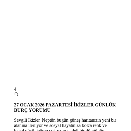
4
27
OCAK 2026 PAZARTESİ
İKİZLER GÜNLÜK
BURÇ YORUMU
Sevgili İkizler, Neptün bugün güneş haritanızın yeni bir
alanına ilerliyor ve sosyal hayatınıza bolca renk ve
hayal gücü getiren çok uzun vadeli bir döngünün