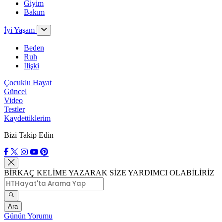
Giyim
Bakım
İyi Yaşam
Beden
Ruh
İlişki
Çocuklu Hayat
Güncel
Video
Testler
Kaydettiklerim
Bizi Takip Edin
BİRKAÇ KELİME YAZARAK SİZE YARDIMCI OLABİLİRİZ
Ara
Günün Yorumu