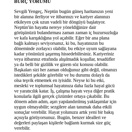
BURÇ YORUMU
Sevgili Yengeç, Neptün bugün güneş haritanızın yeni
bir alanına ilerliyor ve itibarınızı ve kariyer alanınızı
etkileyen çok uzun vadeli bir döngüyü başlatıyor.
Neptün'ün hayatta nereye yöneldiğinize dair
görüşünüzü bulandırması zaman zaman iç huzursuzluğa
ve kafa karışıklığına yol açabilir. Eğer bir ana plana
bağlı kalmayı seviyorsanız, ki bu, hayatınızın bu
döneminde zorlayıcı olabilir, bu etkiye uyum sağlayana
kadar yönünüzü şaşırmış hissedebilirsiniz. Kariyeriniz
veya itibarınız etrafında alışılmadık koşullar, tesadüfler
ya da belli bir gizlilik ve gizem söz konusu olabilir.
Başkaları sizi her zaman olduğunuz gibi değil, olmanızı
istedikleri şekilde görebilir ve bu durumu dolaylı da
olsa teşvik etmemek en iyisidir. Neyse ki bu etki,
mesleki ve toplumsal hayatınıza daha fazla hayal gücü
ve yaratıcılık katar. İş, çalışma hayatı veya diğer pratik
konularla ilgili gerçek çözümler ortaya çıkabilir. Bu
dönem adım adım, aşırı yapılandırılmış yaklaşımlar için
uygun olmayabilir; sezgilere alan tanımak daha etkili
sonuçlar verebilir. Hayat yolunuzu artık yeni bir bakış
açısıyla görüyorsunuz. Bugün, benzer idealleri ve
değerleri paylaşan kişilerle bağlantı kurmak size güç
verebilir.