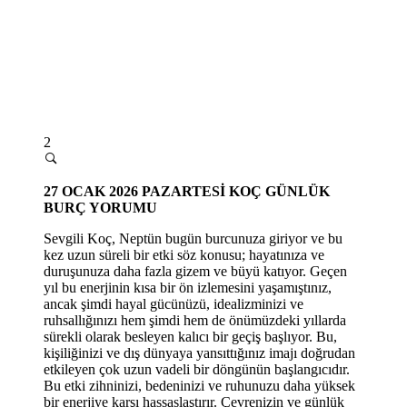
2
27
OCAK 2026 PAZARTESİ
KOÇ GÜNLÜK
BURÇ YORUMU
Sevgili Koç, Neptün bugün burcunuza giriyor ve bu
kez uzun süreli bir etki söz konusu; hayatınıza ve
duruşunuza daha fazla gizem ve büyü katıyor. Geçen
yıl bu enerjinin kısa bir ön izlemesini yaşamıştınız,
ancak şimdi hayal gücünüzü, idealizminizi ve
ruhsallığınızı
hem
şimdi hem de önümüzdeki yıllarda
sürekli olarak besleyen kalıcı bir geçiş başlıyor. Bu,
kişiliğinizi ve dış dünyaya yansıttığınız imajı doğrudan
etkileyen çok uzun vadeli bir döngünün başlangıcıdır.
Bu etki zihninizi, bedeninizi ve ruhunuzu daha yüksek
bir enerjiye karşı hassaslaştırır. Çevrenizin ve günlük