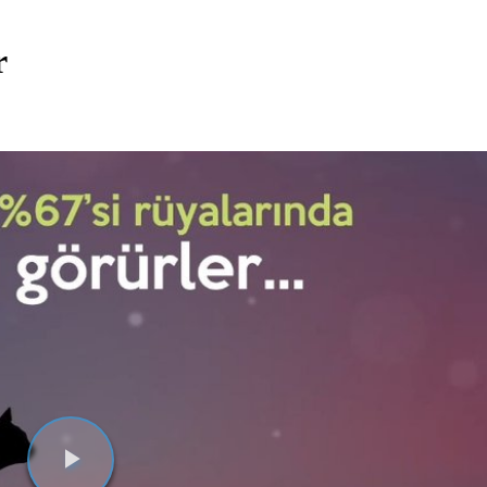
r
Videoyu