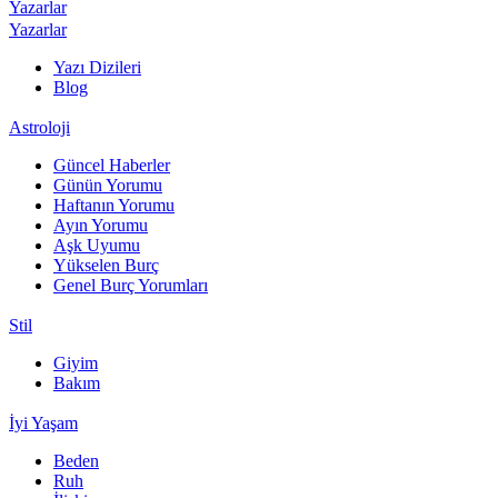
Yazarlar
Yazarlar
Yazı Dizileri
Blog
Astroloji
Güncel Haberler
Günün Yorumu
Haftanın Yorumu
Ayın Yorumu
Aşk Uyumu
Yükselen Burç
Genel Burç Yorumları
Stil
Giyim
Bakım
İyi Yaşam
Beden
Ruh