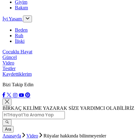
Giyim
Bakım
İyi Yaşam
Beden
Ruh
İlişki
Çocuklu Hayat
Güncel
Video
Testler
Kaydettiklerim
Bizi Takip Edin
BİRKAÇ KELİME YAZARAK SİZE YARDIMCI OLABİLİRİZ
Ara
Anasayfa
Video
Rüyalar hakkında bilinmeyenler