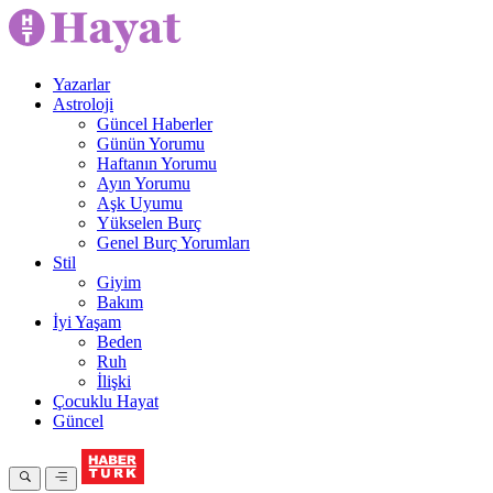
Yazarlar
Astroloji
Güncel Haberler
Günün Yorumu
Haftanın Yorumu
Ayın Yorumu
Aşk Uyumu
Yükselen Burç
Genel Burç Yorumları
Stil
Giyim
Bakım
İyi Yaşam
Beden
Ruh
İlişki
Çocuklu Hayat
Güncel