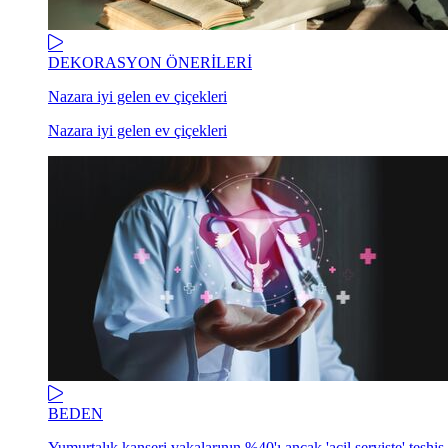
DEKORASYON ÖNERİLERİ
Nazara iyi gelen ev çiçekleri
Nazara iyi gelen ev çiçekleri
BEDEN
Yumurtalık kanseri vakalarının %40'ı ancak 'acil serviste' teşhis 