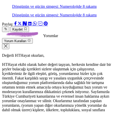
Döngünün ve gücün simgesi: Numerolojide 8 rakamı
Döngünün ve gücün simgesi: Numerolojide 8 rakamı
Paylaş:
Kaydet
Yorumlar
Yorum Kuralları
Değerli HTHayat okurları,
HTHayat ekibi olarak haber değeri taşıyan, herkesin kendine dair bir
şeyler bulacağı içerikleri sizlere ulaştırmak için çalışıyoruz.
İçeriklerimiz ile ilgili eleştiri, görüş, yorumlarınız bizler için çok
önemli. Fakat karşılıklı saygı ve yasalara uygunluk çerçevesinde
oluşturduğumuz yorum platformlarında daha sağlıklı bir tartışma
ortamını temin etmek amacıyla ortaya koyduğumuz bazı yorum ve
moderasyon kurallarımıza dikkatinizi çekmek istiyoruz. Sayfamızda
Türkiye Cumhuriyeti kanunlarına ve evrensel insan haklarına aykırı
yorumlar onaylanmaz ve silinir. Okurlarımız tarafından yapılan
yorumların, (yorum yapan diğer okurlarımıza yönelik yorumlar da
dahil olmak üzere) kişilere, ülkelere, topluluklara, sosyal sınıflara