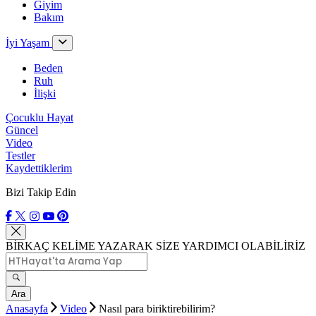
Giyim
Bakım
İyi Yaşam
Beden
Ruh
İlişki
Çocuklu Hayat
Güncel
Video
Testler
Kaydettiklerim
Bizi Takip Edin
BİRKAÇ KELİME YAZARAK SİZE YARDIMCI OLABİLİRİZ
Ara
Anasayfa
Video
Nasıl para biriktirebilirim?