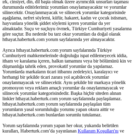
ırk, cinsiyet, din, dil başta olmak üzere ayrımcılık unsurları taşıması
durumunda editörlerimiz yorumları onaylamayacaktır ve yorumlar
silinecektir. Onaylanmayacak ve silinecek yorumlar kategorisinde
aşağılama, nefret söylemi, küfür, hakaret, kadın ve çocuk istismarı,
hayvanlara yönelik şiddet söylemi içeren yorumlar da yer
almaktadır. Suçu ve suçluyu övmek, Türkiye Cumhuriyeti yasalarına
göre suçtur. Bu nedenle bu tarz okur yorumları da doğal olarak
hthayat.haberturk.com yorum sayfalarında yer almayacaktır.
Ayrıca hthayat.haberturk.com yorum sayfalarında Türkiye
Cumhuriyeti mahkemelerinde doğruluğu ispat edilemeyecek iddia,
itham ve karalama içeren, halkın tamamını veya bir bölümünü kin ve
düşmanlığa tahrik eden, provokatif yorumlar da yapılamaz.
Yorumlarda markaların ticari itibarını zedeleyici, karalayıcı ve
herhangi bir şekilde ticari zarara yol açabilecek yorumlar
onaylanmayacak ve silinecektir. Aynı şekilde bir markaya yönelik
promosyon veya reklam amaçlı yorumlar da onaylanmayacak ve
silinecek yorumlar kategorisindedir. Başka hiçbir siteden alınan
linkler hthayat.haberturk.com yorum sayfalarında paylaşılamaz.
hthayat.haberturk.com yorum sayfalarında paylaşılan tüm
yorumların yasal sorumluluğu yorumu yapan okura aittir ve
hthayat.haberturk.com bunlardan sorumlu tutulamaz.
Yorum sayfalarında yorum yapan her okur, yukarıda belirtilen
kuralları, Haberturk.com’da yayınlanan
Kullanım Koşulları'nı
ve