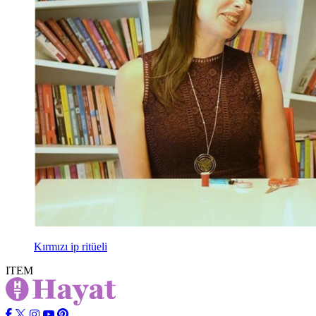
Kırmızı ip ritüeli
ITEM