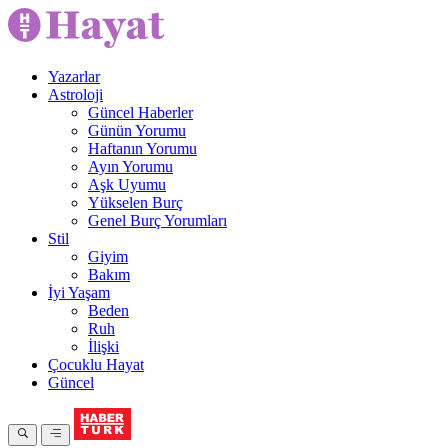
Yazarlar
Astroloji
Güncel Haberler
Günün Yorumu
Haftanın Yorumu
Ayın Yorumu
Aşk Uyumu
Yükselen Burç
Genel Burç Yorumları
Stil
Giyim
Bakım
İyi Yaşam
Beden
Ruh
İlişki
Çocuklu Hayat
Güncel