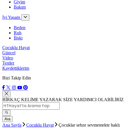
Giyim
Bakım
İyi Yaşam
Beden
Ruh
İlişki
Çocuklu Hayat
Güncel
Video
Testler
Kaydettiklerim
Bizi Takip Edin
BİRKAÇ KELİME YAZARAK SİZE YARDIMCI OLABİLİRİZ
Ara
Ana Sayfa
Çocuklu Hayat
Çocuklar sebze sevmemekte haklı