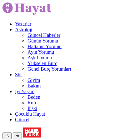
Yazarlar
Astroloji
Güncel Haberler
Günün Yorumu
Haftanın Yorumu
Ayın Yorumu
Aşk Uyumu
Yükselen Burç
Genel Burç Yorumları
Stil
Giyim
Bakım
İyi Yaşam
Beden
Ruh
İlişki
Çocuklu Hayat
Güncel