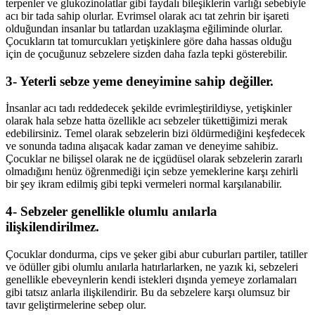
terpenler ve glukozinolatlar gibi faydalı bileşiklerin varlığı sebebiyle
acı bir tada sahip olurlar. Evrimsel olarak acı tat zehrin bir işareti
olduğundan insanlar bu tatlardan uzaklaşma eğiliminde olurlar.
Çocukların tat tomurcukları yetişkinlere göre daha hassas olduğu
için de çocuğunuz sebzelere sizden daha fazla tepki gösterebilir.
3- Yeterli sebze yeme deneyimine sahip değiller.
İnsanlar acı tadı reddedecek şekilde evrimleştirildiyse, yetişkinler
olarak hala sebze hatta özellikle acı sebzeler tükettiğimizi merak
edebilirsiniz. Temel olarak sebzelerin bizi öldürmediğini keşfedecek
ve sonunda tadına alışacak kadar zaman ve deneyime sahibiz.
Çocuklar ne bilişsel olarak ne de içgüdüsel olarak sebzelerin zararlı
olmadığını henüz öğrenmediği için sebze yemeklerine karşı zehirli
bir şey ikram edilmiş gibi tepki vermeleri normal karşılanabilir.
4- Sebzeler genellikle olumlu anılarla
ilişkilendirilmez.
Çocuklar dondurma, cips ve şeker gibi abur cuburları partiler, tatiller
ve ödüller gibi olumlu anılarla hatırlarlarken, ne yazık ki, sebzeleri
genellikle ebeveynlerin kendi istekleri dışında yemeye zorlamaları
gibi tatsız anlarla ilişkilendirir. Bu da sebzelere karşı olumsuz bir
tavır geliştirmelerine sebep olur.