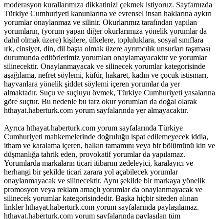
moderasyon kurallarımıza dikkatinizi çekmek istiyoruz. Sayfamızda
Türkiye Cumhuriyeti kanunlarına ve evrensel insan haklarına aykırı
yorumlar onaylanmaz ve silinir. Okurlarımız tarafından yapılan
yorumların, (yorum yapan diğer okurlarımıza yönelik yorumlar da
dahil olmak üzere) kişilere, ülkelere, topluluklara, sosyal sınıflara
ırk, cinsiyet, din, dil başta olmak üzere ayrımcılık unsurları taşıması
durumunda editörlerimiz yorumları onaylamayacaktır ve yorumlar
silinecektir. Onaylanmayacak ve silinecek yorumlar kategorisinde
aşağılama, nefret söylemi, küfür, hakaret, kadın ve çocuk istismarı,
hayvanlara yönelik şiddet söylemi içeren yorumlar da yer
almaktadır. Suçu ve suçluyu övmek, Türkiye Cumhuriyeti yasalarına
göre suçtur. Bu nedenle bu tarz okur yorumları da doğal olarak
hthayat.haberturk.com yorum sayfalarında yer almayacaktır.
Ayrıca hthayat.haberturk.com yorum sayfalarında Türkiye
Cumhuriyeti mahkemelerinde doğruluğu ispat edilemeyecek iddia,
itham ve karalama içeren, halkın tamamını veya bir bölümünü kin ve
düşmanlığa tahrik eden, provokatif yorumlar da yapılamaz.
Yorumlarda markaların ticari itibarını zedeleyici, karalayıcı ve
herhangi bir şekilde ticari zarara yol açabilecek yorumlar
onaylanmayacak ve silinecektir. Aynı şekilde bir markaya yönelik
promosyon veya reklam amaçlı yorumlar da onaylanmayacak ve
silinecek yorumlar kategorisindedir. Başka hiçbir siteden alınan
linkler hthayat.haberturk.com yorum sayfalarında paylaşılamaz.
hthayat.haberturk.com yorum sayfalarında paylaşılan tüm