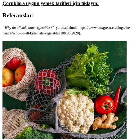
Çocuklara uygun yemek tarifleri için tıklayın!
Referanslar:
“Why do all kids hate vegetables?”
Şuradan alındı: https://www.boxgreen.co/blogs/the-
pantry/why-do-all-kids-hate-vegetables (08.06.2020).