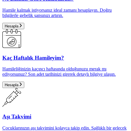
Hamile kalmak istiyorsanız ideal zamanı hesaplayın. Doğru
bilgilerle gebelik şansınızı artırın.
Hesapla
Kaç Haftalık Hamileyim?
Hamileliğinizin kaçıncı haftasında olduğunuzu merak mı
ediyorsunuz? Son adet tarihinizi girerek detaylı bilgiye ulaşın.
Hesapla
Aşı Takvimi
Çocuklarınızın aşı takvimini kolayca takip edin. Sağlıklı bir gelecek