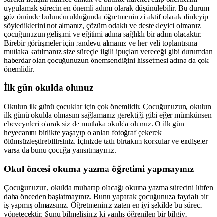
uygulamak sürecin en önemli adımı olarak düşünülebilir. Bu durum
göz önünde bulundurulduğunda öğretmeninizi aktif olarak dinleyip
söylediklerini not almanız, çözüm odaklı ve destekleyici olmanız
çocuğunuzun gelişimi ve eğitimi adına sağlıklı bir adım olacaktır.
Birebir görüşmeler için randevu almanız ve her veli toplantısına
mutlaka katılmanız size süreçle ilgili ipuçları vereceği gibi durumdan
haberdar olan çocuğunuzun önemsendiğini hissetmesi adına da çok
önemlidir.
İlk gün okulda olunuz
Okulun ilk günü çocuklar için çok önemlidir. Çocuğunuzun, okulun
ilk günü okulda olmasını sağlamanız gerektiği gibi eğer mümkünsen
ebeveynleri olarak siz de mutlaka okulda olunuz. O ilk gün
heyecanını birlikte yaşayıp o anları fotoğraf çekerek
ölümsüzleştirebilirsiniz. İçinizde tatlı birtakım korkular ve endişeler
varsa da bunu çocuğa yansıtmayınız.
Okul öncesi okuma yazma öğretimi yapmayınız
Çocuğunuzun, okulda muhatap olacağı okuma yazma sürecini lütfen
daha önceden başlatmayınız. Bunu yaparak çocuğunuza faydalı bir
iş yapmış olmazsınız. Öğretmeniniz zaten en iyi şekilde bu süreci
yönetecektir. Şunu bilmelisiniz ki yanlış öğrenilen bir bilgiyi