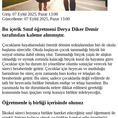
Giriş:
07 Eylül 2025, Pazar 13:00
Güncelleme:
07 Eylül 2025, Pazar 13:00
Bu içerik Sınıf öğretmeni Derya Diker Demir
tarafından kaleme alınmıştır.
Çocukların hayatlarındaki önemli dönüm noktalarından biri de okula
başlama sürecidir. Okula başlayan çocuk tanımadığı büyük bir
sosyal ortama dahil olmuş olur. Tanımadığı birçok yaşıtı ile alışkın
olmadığı ve uymak zorunda kalacağı birçok kural da hayatına girer.
Çocuklar için bu durum iyi yönetilirse olumlu sonuçlar verecek bir
süreci beraberinde getirir. Çocuklar için heyecan ve mutluluğu
barındıran bu süreç aynı zamanda bazı korku ve telaşları da
beraberinde getirir. Bu süreç sadece çocuklarda değil velilerde de
tatlı bir heyecanla birlikte birtakım endişe ve telaşı barındırır. Bu
yazımızda bu tür durumlarda nelere dikkat edilmesi gerektiği
konusunda bazı ipuçları verip konuyu birlikte irdeleyeceğiz.
Öğretmenle iş birliği içerisinde olunuz
İlkokul süreci boyunca birlikte hareket edeceğiniz sınıf öğretmeni ile
sürekli iletişim halince olmak ve birlikte hareket edip önerilerini