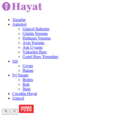
Yazarlar
Astroloji
Güncel Haberler
Günün Yorumu
Haftanın Yorumu
Ayın Yorumu
Aşk Uyumu
Yükselen Burç
Genel Burç Yorumları
Stil
Giyim
Bakım
İyi Yaşam
Beden
Ruh
İlişki
Çocuklu Hayat
Güncel