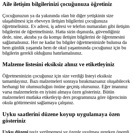
Aile iletişim bilgilerinizi çocuğunuza öğretiniz
Çocuğunuzun ya da yakınında olan bir diğer yetişkinin size
ulaşabilmesi için ebeveyn iletişim bilgilerini çocuğunuza
öğretmelisiniz. Ev adresi, iş adresi ve telefon numaraları gibi iletişim
bilgilerini de öğretmelisiniz. Hatta sizin dışınızda, güvendiğiniz
dede, nine, akraba ya da komşu iletişim bilgilerini de öğrenmesini
sağlamalısınız. Her ne kadar bu bilgiler öğretmeninizde bulunsa da
hem günlük yaşamda hem de okul yaşantısında çocuğunuz için bu
bilgilerin gerekli olduğunu hatırlamalısınız.
Malzeme listesini eksiksiz alınız ve etiketleyiniz
Öğretmeninizin çocuğunuz için size verdiği listeyi eksiksiz
tamamlayınız. Bazı malzemeleri sonraya bırakmazsanız oluşabilecek
herhangi bir olumsuzluğun önüne geçmiş olursunuz. Eğer imanınız
varsa malzemelerin en iyisini almaya özen gösteriniz. Bütün
malzemeleri mutlaka etiketleyip ders programınıza göre öğrencinin
okula götürmesini sağlamaya çalışınız.
Uyku saatlerini düzene koyup uygulamaya özen
gösteriniz
Uyku düzeni
taviz verilmemesi ve özenle uyulması gereken önemli