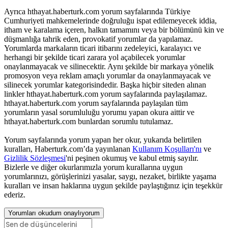
Ayrıca hthayat.haberturk.com yorum sayfalarında Türkiye
Cumhuriyeti mahkemelerinde doğruluğu ispat edilemeyecek iddia,
itham ve karalama içeren, halkın tamamını veya bir bölümünü kin ve
düşmanlığa tahrik eden, provokatif yorumlar da yapılamaz.
Yorumlarda markaların ticari itibarını zedeleyici, karalayıcı ve
herhangi bir şekilde ticari zarara yol açabilecek yorumlar
onaylanmayacak ve silinecektir. Aynı şekilde bir markaya yönelik
promosyon veya reklam amaçlı yorumlar da onaylanmayacak ve
silinecek yorumlar kategorisindedir. Başka hiçbir siteden alınan
linkler hthayat.haberturk.com yorum sayfalarında paylaşılamaz.
hthayat.haberturk.com yorum sayfalarında paylaşılan tüm
yorumların yasal sorumluluğu yorumu yapan okura aittir ve
hthayat.haberturk.com bunlardan sorumlu tutulamaz.
Yorum sayfalarında yorum yapan her okur, yukarıda belirtilen
kuralları, Haberturk.com’da yayınlanan
Kullanım Koşulları'nı
ve
Gizlilik Sözleşmesi
'ni peşinen okumuş ve kabul etmiş sayılır.
Bizlerle ve diğer okurlarımızla yorum kurallarına uygun
yorumlarınızı, görüşlerinizi yasalar, saygı, nezaket, birlikte yaşama
kuralları ve insan haklarına uygun şekilde paylaştığınız için teşekkür
ederiz.
Yorumları okudum onaylıyorum