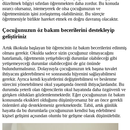
düzeltmek bilgiyi sıfırdan öğrenmekten daha zordur. Bu konuda
ısrarcı olursanız, istemeyerek de olsa çocuğunuzun ve
öğretmeninizin işini zorlaştırmış olabilirsiniz. Bu süreçte
öğretmeniyle birlikte hareket etmek en doğru davranış olacaktır.
Çocuğunuzun öz bakım becerilerini destekleyip
geliştiriniz
Artık ilkokula başlayan bir öğrencinin öz bakım becerilerini edinmiş
olması gerekir. Okulda sadece sizin çocuğunuz olmayacağını
hatırlamalı, öğretmenin yetişebileceği durumlar olabileceği gibi
yetişemeyeceği durumlar olabileceğini de göz önünde
bulundurmalısınız. Dolayısıyla çocuğunuzun tek başına tuvalet
ihtiyacını giderebilmesi ve sonrasında hijyenini sağlayabilmesi
gerekir. Ayrıca kendi kıyafetlerini değiştirebilmesi ve beslenme
sürecini yönetebilmesi okul yaşatışında önemli ihtiyaçlardandır. Bu
durumda yeterli olan öğrencilerin okul hayatında daha özgüvenli ve
girişken oldukları gözlemlenmektedir. Eğer çocuğunuzun öz bakım
konusunda eksikleri olduğunu düşünüyorsanız bir an önce gerekli
önlemleri alıp desteklemeniz gerekmektedir. Tabii, artık günlük
hayatta da bu durumlarla çocuğunuzun kendisi baş edebilmesi
kişisel gelişimi açısından olumlu bir gelişme olarak düşünülebilir.