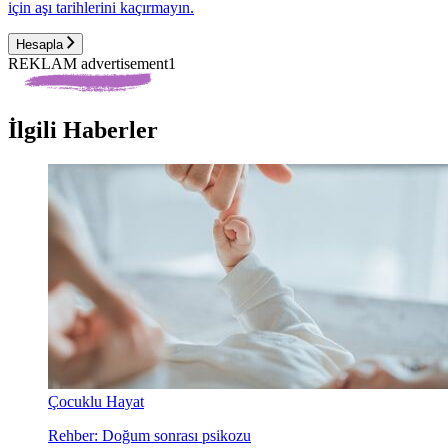
için aşı tarihlerini kaçırmayın.
Hesapla
REKLAM advertisement1
İlgili Haberler
Çocuklu Hayat
Rehber: Doğum sonrası psikozu