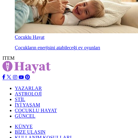
Çocuklu Hayat
Çocukların enerjisini atabileceği ev oyunları
ITEM
YAZARLAR
ASTROLOJİ
STİL
İYİ YAŞAM
ÇOÇUKLU HAYAT
GÜNCEL
KÜNYE
BİZE ULAŞIN
KULLANIM KOŞULLARI