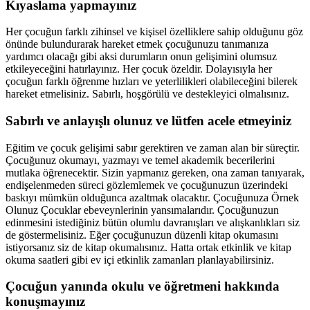
Kıyaslama yapmayınız
Her çocuğun farklı zihinsel ve kişisel özelliklere sahip olduğunu göz
önünde bulundurarak hareket etmek çocuğunuzu tanımanıza
yardımcı olacağı gibi aksi durumların onun gelişimini olumsuz
etkileyeceğini hatırlayınız. Her çocuk özeldir. Dolayısıyla her
çocuğun farklı öğrenme hızları ve yeterlilikleri olabileceğini bilerek
hareket etmelisiniz. Sabırlı, hoşgörülü ve destekleyici olmalısınız.
Sabırlı ve anlayışlı olunuz ve lütfen acele etmeyiniz
Eğitim ve çocuk gelişimi sabır gerektiren ve zaman alan bir süreçtir.
Çocuğunuz okumayı, yazmayı ve temel akademik becerilerini
mutlaka öğrenecektir. Sizin yapmanız gereken, ona zaman tanıyarak,
endişelenmeden süreci gözlemlemek ve çocuğunuzun üzerindeki
baskıyı mümkün olduğunca azaltmak olacaktır. Çocuğunuza Örnek
Olunuz Çocuklar ebeveynlerinin yansımalarıdır. Çocuğunuzun
edinmesini istediğiniz bütün olumlu davranışları ve alışkanlıkları siz
de göstermelisiniz. Eğer çocuğunuzun düzenli kitap okumasını
istiyorsanız siz de kitap okumalısınız. Hatta ortak etkinlik ve kitap
okuma saatleri gibi ev içi etkinlik zamanları planlayabilirsiniz.
Çocuğun yanında okulu ve öğretmeni hakkında
konuşmayınız