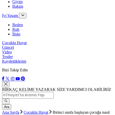
Giyim
Bakım
İyi Yaşam
Beden
Ruh
İlişki
Çocuklu Hayat
Güncel
Video
Testler
Kaydettiklerim
Bizi Takip Edin
BİRKAÇ KELİME YAZARAK SİZE YARDIMCI OLABİLİRİZ
Ara
Ana Sayfa
Çocuklu Hayat
Birinci sınıfa başlayan çocuğa nasıl