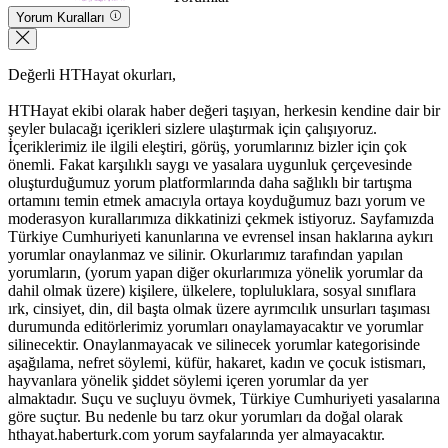
Yorum Kuralları
Değerli HTHayat okurları,
HTHayat ekibi olarak haber değeri taşıyan, herkesin kendine dair bir
şeyler bulacağı içerikleri sizlere ulaştırmak için çalışıyoruz.
İçeriklerimiz ile ilgili eleştiri, görüş, yorumlarınız bizler için çok
önemli. Fakat karşılıklı saygı ve yasalara uygunluk çerçevesinde
oluşturduğumuz yorum platformlarında daha sağlıklı bir tartışma
ortamını temin etmek amacıyla ortaya koyduğumuz bazı yorum ve
moderasyon kurallarımıza dikkatinizi çekmek istiyoruz. Sayfamızda
Türkiye Cumhuriyeti kanunlarına ve evrensel insan haklarına aykırı
yorumlar onaylanmaz ve silinir. Okurlarımız tarafından yapılan
yorumların, (yorum yapan diğer okurlarımıza yönelik yorumlar da
dahil olmak üzere) kişilere, ülkelere, topluluklara, sosyal sınıflara
ırk, cinsiyet, din, dil başta olmak üzere ayrımcılık unsurları taşıması
durumunda editörlerimiz yorumları onaylamayacaktır ve yorumlar
silinecektir. Onaylanmayacak ve silinecek yorumlar kategorisinde
aşağılama, nefret söylemi, küfür, hakaret, kadın ve çocuk istismarı,
hayvanlara yönelik şiddet söylemi içeren yorumlar da yer
almaktadır. Suçu ve suçluyu övmek, Türkiye Cumhuriyeti yasalarına
göre suçtur. Bu nedenle bu tarz okur yorumları da doğal olarak
hthayat.haberturk.com yorum sayfalarında yer almayacaktır.