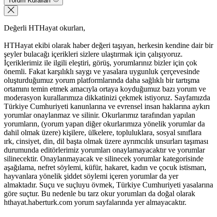
Yorum Kuralları
Değerli HTHayat okurları,
HTHayat ekibi olarak haber değeri taşıyan, herkesin kendine dair bir
şeyler bulacağı içerikleri sizlere ulaştırmak için çalışıyoruz.
İçeriklerimiz ile ilgili eleştiri, görüş, yorumlarınız bizler için çok
önemli. Fakat karşılıklı saygı ve yasalara uygunluk çerçevesinde
oluşturduğumuz yorum platformlarında daha sağlıklı bir tartışma
ortamını temin etmek amacıyla ortaya koyduğumuz bazı yorum ve
moderasyon kurallarımıza dikkatinizi çekmek istiyoruz. Sayfamızda
Türkiye Cumhuriyeti kanunlarına ve evrensel insan haklarına aykırı
yorumlar onaylanmaz ve silinir. Okurlarımız tarafından yapılan
yorumların, (yorum yapan diğer okurlarımıza yönelik yorumlar da
dahil olmak üzere) kişilere, ülkelere, topluluklara, sosyal sınıflara
ırk, cinsiyet, din, dil başta olmak üzere ayrımcılık unsurları taşıması
durumunda editörlerimiz yorumları onaylamayacaktır ve yorumlar
silinecektir. Onaylanmayacak ve silinecek yorumlar kategorisinde
aşağılama, nefret söylemi, küfür, hakaret, kadın ve çocuk istismarı,
hayvanlara yönelik şiddet söylemi içeren yorumlar da yer
almaktadır. Suçu ve suçluyu övmek, Türkiye Cumhuriyeti yasalarına
göre suçtur. Bu nedenle bu tarz okur yorumları da doğal olarak
hthayat.haberturk.com yorum sayfalarında yer almayacaktır.