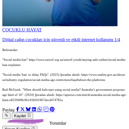
ÇOCUKLU HAYAT
Dijital çağın çocukları için güvenli ve etkili internet kullanımı 1/4
Referanslar:
“Social media ban” https://www.unicef.org.au/unicef-youth/staying-safe-online/social-media-
ban-explainer
"Social media 'ban' or delay FAQs". (2025) Şuradan alındı: https://www.esafety.gov.au/about-
us/industry-regulation/social-media-age-restrictions/faqs#about-the-platforms
Rod McGuirk. "When should kids start using social media? Australia’s government proposes
age limit of 16". (2024) Şuradan alındı: https://apnews.com/article/australia-social-media-age-
limit-e8259408c0b1456f41967decd474782a
Paylaş:
Kaydet
Yorumlar