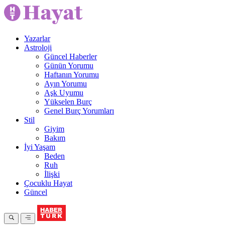
Yazarlar
Astroloji
Güncel Haberler
Günün Yorumu
Haftanın Yorumu
Ayın Yorumu
Aşk Uyumu
Yükselen Burç
Genel Burç Yorumları
Stil
Giyim
Bakım
İyi Yaşam
Beden
Ruh
İlişki
Çocuklu Hayat
Güncel