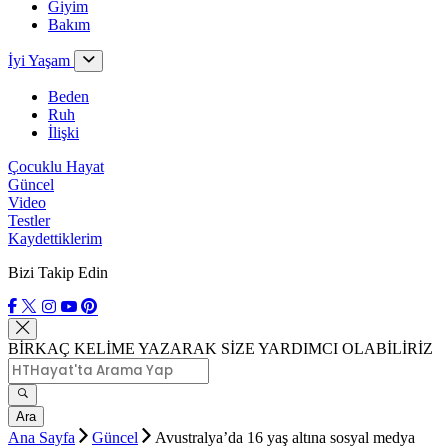
Giyim
Bakım
İyi Yaşam
Beden
Ruh
İlişki
Çocuklu Hayat
Güncel
Video
Testler
Kaydettiklerim
Bizi Takip Edin
BİRKAÇ KELİME YAZARAK SİZE YARDIMCI OLABİLİRİZ
Ara
Ana Sayfa
Güncel
Avustralya’da 16 yaş altına sosyal medya