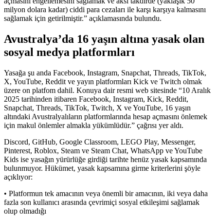
açmasını engellemesini sağlamak ve aksi takdirde (yaklaşık 50
milyon dolara kadar) ciddi para cezaları ile karşı karşıya kalmasını
sağlamak için getirilmiştir.” açıklamasında bulundu.
Avustralya’da 16 yaşın altına yasak olan
sosyal medya platformları
Yasağa şu anda Facebook, Instagram, Snapchat, Threads, TikTok,
X, YouTube, Reddit ve yayın platformları Kick ve Twitch olmak
üzere on platfom dahil. Konuya dair resmi web sitesinde “10 Aralık
2025 tarihinden itibaren Facebook, Instagram, Kick, Reddit,
Snapchat, Threads, TikTok, Twitch, X ve YouTube, 16 yaşın
altındaki Avustralyalıların platformlarında hesap açmasını önlemek
için makul önlemler almakla yükümlüdür.” çağrısı yer aldı.
Discord, GitHub, Google Classroom, LEGO Play, Messenger,
Pinterest, Roblox, Steam ve Steam Chat, WhatsApp ve YouTube
Kids ise yasağın yürürlüğe girdiği tarihte henüz yasak kapsamında
bulunmuyor. Hükümet, yasak kapsamına girme kriterlerini şöyle
açıklıyor:
• Platformun tek amacının veya önemli bir amacının, iki veya daha
fazla son kullanıcı arasında çevrimiçi sosyal etkileşimi sağlamak
olup olmadığı