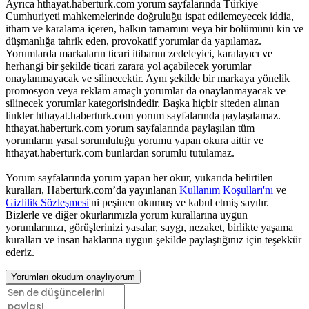
Ayrıca hthayat.haberturk.com yorum sayfalarında Türkiye
Cumhuriyeti mahkemelerinde doğruluğu ispat edilemeyecek iddia,
itham ve karalama içeren, halkın tamamını veya bir bölümünü kin ve
düşmanlığa tahrik eden, provokatif yorumlar da yapılamaz.
Yorumlarda markaların ticari itibarını zedeleyici, karalayıcı ve
herhangi bir şekilde ticari zarara yol açabilecek yorumlar
onaylanmayacak ve silinecektir. Aynı şekilde bir markaya yönelik
promosyon veya reklam amaçlı yorumlar da onaylanmayacak ve
silinecek yorumlar kategorisindedir. Başka hiçbir siteden alınan
linkler hthayat.haberturk.com yorum sayfalarında paylaşılamaz.
hthayat.haberturk.com yorum sayfalarında paylaşılan tüm
yorumların yasal sorumluluğu yorumu yapan okura aittir ve
hthayat.haberturk.com bunlardan sorumlu tutulamaz.
Yorum sayfalarında yorum yapan her okur, yukarıda belirtilen
kuralları, Haberturk.com’da yayınlanan
Kullanım Koşulları'nı
ve
Gizlilik Sözleşmesi
'ni peşinen okumuş ve kabul etmiş sayılır.
Bizlerle ve diğer okurlarımızla yorum kurallarına uygun
yorumlarınızı, görüşlerinizi yasalar, saygı, nezaket, birlikte yaşama
kuralları ve insan haklarına uygun şekilde paylaştığınız için teşekkür
ederiz.
Yorumları okudum onaylıyorum