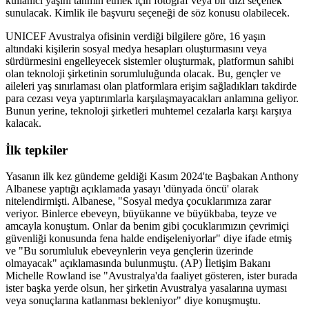
kullanıcı yaşını tahmin etmek için fotoğraf veya bir dizi seçenek
sunulacak. Kimlik ile başvuru seçeneği de söz konusu olabilecek.
UNICEF Avustralya ofisinin verdiği bilgilere göre, 16 yaşın
altındaki kişilerin sosyal medya hesapları oluşturmasını veya
sürdürmesini engelleyecek sistemler oluşturmak, platformun sahibi
olan teknoloji şirketinin sorumluluğunda olacak. Bu, gençler ve
aileleri yaş sınırlaması olan platformlara erişim sağladıkları takdirde
para cezası veya yaptırımlarla karşılaşmayacakları anlamına geliyor.
Bunun yerine, teknoloji şirketleri muhtemel cezalarla karşı karşıya
kalacak.
İlk tepkiler
Yasanın ilk kez gündeme geldiği Kasım 2024'te Başbakan Anthony
Albanese yaptığı açıklamada yasayı 'dünyada öncü' olarak
nitelendirmişti. Albanese, "Sosyal medya çocuklarımıza zarar
veriyor. Binlerce ebeveyn, büyükanne ve büyükbaba, teyze ve
amcayla konuştum. Onlar da benim gibi çocuklarımızın çevrimiçi
güvenliği konusunda fena halde endişeleniyorlar" diye ifade etmiş
ve "Bu sorumluluk ebeveynlerin veya gençlerin üzerinde
olmayacak" açıklamasında bulunmuştu. (AP) İletişim Bakanı
Michelle Rowland ise "Avustralya'da faaliyet gösteren, ister burada
ister başka yerde olsun, her şirketin Avustralya yasalarına uyması
veya sonuçlarına katlanması bekleniyor" diye konuşmuştu.