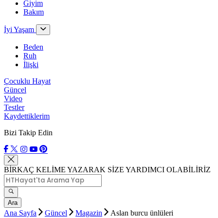
Giyim
Bakım
İyi Yaşam
Beden
Ruh
İlişki
Çocuklu Hayat
Güncel
Video
Testler
Kaydettiklerim
Bizi Takip Edin
BİRKAÇ KELİME YAZARAK SİZE YARDIMCI OLABİLİRİZ
Ara
Ana Sayfa
Güncel
Magazin
Aslan burcu ünlüleri