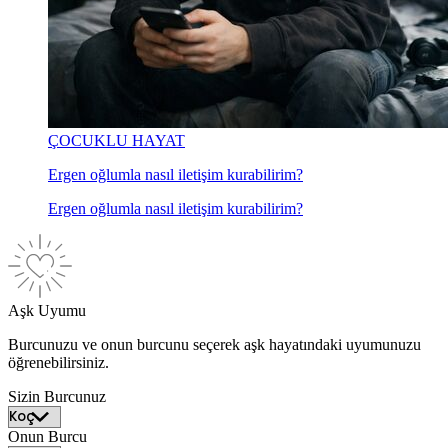
ÇOCUKLU HAYAT
Ergen oğlumla nasıl iletişim kurabilirim?
Ergen oğlumla nasıl iletişim kurabilirim?
Aşk Uyumu
Burcunuzu ve onun burcunu seçerek aşk hayatındaki uyumunuzu
öğrenebilirsiniz.
Sizin Burcunuz
Onun Burcu