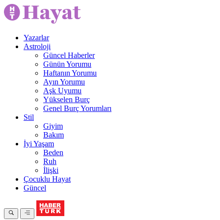
Yazarlar
Astroloji
Güncel Haberler
Günün Yorumu
Haftanın Yorumu
Ayın Yorumu
Aşk Uyumu
Yükselen Burç
Genel Burç Yorumları
Stil
Giyim
Bakım
İyi Yaşam
Beden
Ruh
İlişki
Çocuklu Hayat
Güncel