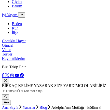
Giyim
Bakım
İyi Yaşam
Beden
Ruh
İlişki
Çocuklu Hayat
Güncel
Video
Testler
Kaydettiklerim
Bizi Takip Edin
BİRKAÇ KELİME YAZARAK SİZE YARDIMCI OLABİLİRİZ
Ara
Ana Sayfa
Yazarlar
Blog
Adelpha’nın Mutfağı - Bölüm 3