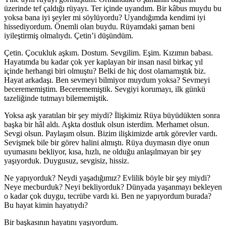
üzerinde tef çaldığı rüyayı. Ter içinde uyandım. Bir kâbus muydu bu
yoksa bana iyi şeyler mi söylüyordu? Uyandığımda kendimi iyi
hissediyordum. Önemli olan buydu. Rüyamdaki şaman beni
iyileştirmiş olmalıydı. Çetin’i düşündüm.
Çetin. Çocukluk aşkım. Dostum. Sevgilim. Eşim. Kızımın babası.
Hayatımda bu kadar çok yer kaplayan bir insan nasıl birkaç yıl
içinde herhangi biri olmuştu? Belki de hiç dost olamamıştık biz.
Hayat arkadaşı. Ben sevmeyi bilmiyor muydum yoksa? Sevmeyi
becerememiştim. Becerememiştik. Sevgiyi korumayı, ilk günkü
tazeliğinde tutmayı bilememiştik.
Yoksa aşk yaratılan bir şey miydi? İlişkimiz Rüya büyüdükten sonra
başka bir hâl aldı. Aşkta dostluk olsun isterdim. Merhamet olsun.
Sevgi olsun. Paylaşım olsun. Bizim ilişkimizde artık görevler vardı.
Sevişmek bile bir görev halini almıştı. Rüya duymasın diye onun
uyumasını bekliyor, kısa, hızlı, ne olduğu anlaşılmayan bir şey
yaşıyorduk. Duygusuz, sevgisiz, hissiz.
Ne yapıyorduk? Neydi yaşadığımız? Evlilik böyle bir şey miydi?
Neye mecburduk? Neyi bekliyorduk? Dünyada yaşanmayı bekleyen
o kadar çok duygu, tecrübe vardı ki. Ben ne yapıyordum burada?
Bu hayat kimin hayatıydı?
Bir başkasının hayatını yaşıyordum.