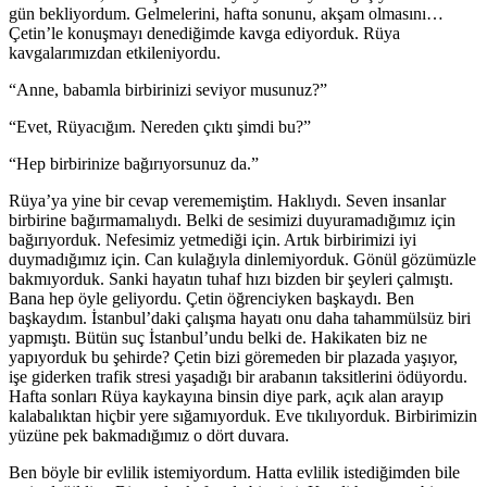
gün bekliyordum. Gelmelerini, hafta sonunu, akşam olmasını…
Çetin’le konuşmayı denediğimde kavga ediyorduk. Rüya
kavgalarımızdan etkileniyordu.
“Anne, babamla birbirinizi seviyor musunuz?”
“Evet, Rüyacığım. Nereden çıktı şimdi bu?”
“Hep birbirinize bağırıyorsunuz da.”
Rüya’ya yine bir cevap verememiştim. Haklıydı. Seven insanlar
birbirine bağırmamalıydı. Belki de sesimizi duyuramadığımız için
bağırıyorduk. Nefesimiz yetmediği için. Artık birbirimizi iyi
duymadığımız için. Can kulağıyla dinlemiyorduk. Gönül gözümüzle
bakmıyorduk. Sanki hayatın tuhaf hızı bizden bir şeyleri çalmıştı.
Bana hep öyle geliyordu. Çetin öğrenciyken başkaydı. Ben
başkaydım. İstanbul’daki çalışma hayatı onu daha tahammülsüz biri
yapmıştı. Bütün suç İstanbul’undu belki de. Hakikaten biz ne
yapıyorduk bu şehirde? Çetin bizi göremeden bir plazada yaşıyor,
işe giderken trafik stresi yaşadığı bir arabanın taksitlerini ödüyordu.
Hafta sonları Rüya kaykayına binsin diye park, açık alan arayıp
kalabalıktan hiçbir yere sığamıyorduk. Eve tıkılıyorduk. Birbirimizin
yüzüne pek bakmadığımız o dört duvara.
Ben böyle bir evlilik istemiyordum. Hatta evlilik istediğimden bile