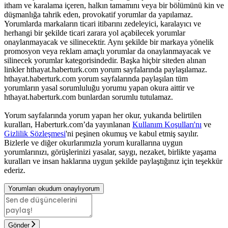
itham ve karalama içeren, halkın tamamını veya bir bölümünü kin ve
düşmanlığa tahrik eden, provokatif yorumlar da yapılamaz.
Yorumlarda markaların ticari itibarını zedeleyici, karalayıcı ve
herhangi bir şekilde ticari zarara yol açabilecek yorumlar
onaylanmayacak ve silinecektir. Aynı şekilde bir markaya yönelik
promosyon veya reklam amaçlı yorumlar da onaylanmayacak ve
silinecek yorumlar kategorisindedir. Başka hiçbir siteden alınan
linkler hthayat.haberturk.com yorum sayfalarında paylaşılamaz.
hthayat.haberturk.com yorum sayfalarında paylaşılan tüm
yorumların yasal sorumluluğu yorumu yapan okura aittir ve
hthayat.haberturk.com bunlardan sorumlu tutulamaz.
Yorum sayfalarında yorum yapan her okur, yukarıda belirtilen
kuralları, Haberturk.com’da yayınlanan
Kullanım Koşulları'nı
ve
Gizlilik Sözleşmesi
'ni peşinen okumuş ve kabul etmiş sayılır.
Bizlerle ve diğer okurlarımızla yorum kurallarına uygun
yorumlarınızı, görüşlerinizi yasalar, saygı, nezaket, birlikte yaşama
kuralları ve insan haklarına uygun şekilde paylaştığınız için teşekkür
ederiz.
Yorumları okudum onaylıyorum
Gönder