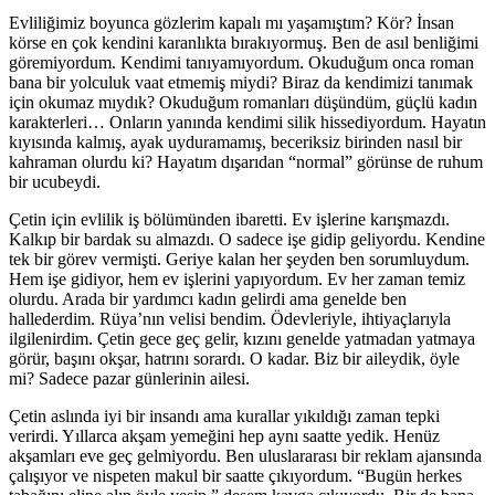
Evliliğimiz boyunca gözlerim kapalı mı yaşamıştım? Kör? İnsan
körse en çok kendini karanlıkta bırakıyormuş. Ben de asıl benliğimi
göremiyordum. Kendimi tanıyamıyordum. Okuduğum onca roman
bana bir yolculuk vaat etmemiş miydi? Biraz da kendimizi tanımak
için okumaz mıydık? Okuduğum romanları düşündüm, güçlü kadın
karakterleri… Onların yanında kendimi silik hissediyordum. Hayatın
kıyısında kalmış, ayak uyduramamış, beceriksiz birinden nasıl bir
kahraman olurdu ki? Hayatım dışarıdan “normal” görünse de ruhum
bir ucubeydi.
Çetin için evlilik iş bölümünden ibaretti. Ev işlerine karışmazdı.
Kalkıp bir bardak su almazdı. O sadece işe gidip geliyordu. Kendine
tek bir görev vermişti. Geriye kalan her şeyden ben sorumluydum.
Hem işe gidiyor, hem ev işlerini yapıyordum. Ev her zaman temiz
olurdu. Arada bir yardımcı kadın gelirdi ama genelde ben
hallederdim. Rüya’nın velisi bendim. Ödevleriyle, ihtiyaçlarıyla
ilgilenirdim. Çetin gece geç gelir, kızını genelde yatmadan yatmaya
görür, başını okşar, hatrını sorardı. O kadar. Biz bir aileydik, öyle
mi? Sadece pazar günlerinin ailesi.
Çetin aslında iyi bir insandı ama kurallar yıkıldığı zaman tepki
verirdi. Yıllarca akşam yemeğini hep aynı saatte yedik. Henüz
akşamları eve geç gelmiyordu. Ben uluslararası bir reklam ajansında
çalışıyor ve nispeten makul bir saatte çıkıyordum. “Bugün herkes