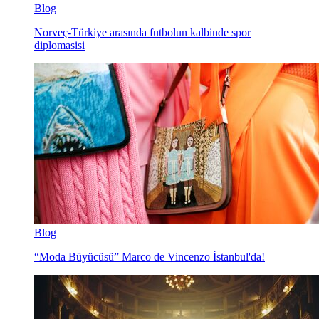
Blog
Norveç-Türkiye arasında futbolun kalbinde spor
diplomasisi
Blog
“Moda Büyücüsü” Marco de Vincenzo İstanbul'da!