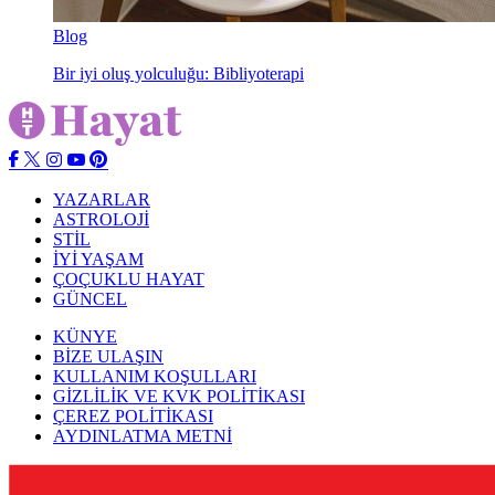
Blog
Bir iyi oluş yolculuğu: Bibliyoterapi
YAZARLAR
ASTROLOJİ
STİL
İYİ YAŞAM
ÇOÇUKLU HAYAT
GÜNCEL
KÜNYE
BİZE ULAŞIN
KULLANIM KOŞULLARI
GİZLİLİK VE KVK POLİTİKASI
ÇEREZ POLİTİKASI
AYDINLATMA METNİ