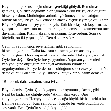
Hayatım birçok insan için olması gerektiği gibiydi. Ben olması
gerektiği gibi filan değildim. Son yıllarda eksik bir şeyler olduğunu
hissediyordum. Mutluluğun ardında, görünmeyen, ıskaladığım
büyük bir şey. Neydi o? Çetin’e anlatacak hiçbir şeyim yoktu. Zaten
Rüya küçükken her şey çok hızlıydı. Tatlı bir telaş. Bir koşturmaca.
Çalışmaktan Rüya’nın ilk adımlarını görememiş, ilk kelimelerini bile
duyamamıştım. Kızımı akşamdan akşama görüyordum. Sonra o
büyüdü, on iki yaşına geldi. Ben de otuz sekiz.
Çetin’in yaptığı onca şeye rağmen artık sevildiğimi
hissedemiyordum. Daha fazlasını da istemeye cesaretim yoktu.
Yorulmuştum. Oysa yaşamak cesaret istiyordu. Hakkıyla yaşamak.
Öylesine değil. Ben öylesine yaşıyordum. Yapmam gerekenleri
yapıyor, içine düştüğüm bir hayat oyununun kurallarını
uyguluyordum. Bir yerlerde sorun olduğunu sadece seziyordum. Ne
demekti bu? Bunalım. İki yıl sürecek, büyük bir bunalım demekti.
“Bir çocuk daha yapalım, sana iyi gelir.”
Böyle demişti Çetin. Çocuk yapmak bir oyunmuş, ilaçmış gibi.
Nasıl bu kadar sığ olabiliyordu? Aklım almıyordu. Onu
tanıyamıyordum. Her şeyden önce çocuğa büyük bir haksızlıktı bu.
Beni ne sanıyordu? Kim sanıyordu? İçimde bir yerde bildiğim bir
şey vardı. Ben Çetin’in sandığı kişi değildim.