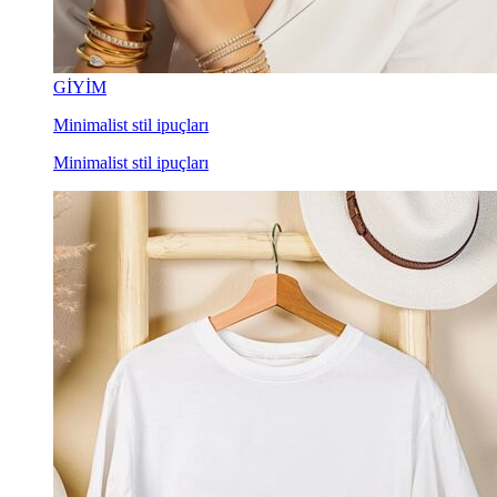
GİYİM
Minimalist stil ipuçları
Minimalist stil ipuçları