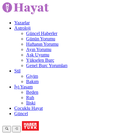
Yazarlar
Astroloji
Güncel Haberler
Günün Yorumu
Haftanın Yorumu
Ayın Yorumu
Aşk Uyumu
Yükselen Burç
Genel Burç Yorumları
Stil
Giyim
Bakım
İyi Yaşam
Beden
Ruh
İlişki
Çocuklu Hayat
Güncel