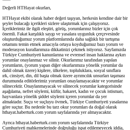
Değerli HTHayat okurları,
HTHayat ekibi olarak haber değeri taşıyan, herkesin kendine dair bir
şeyler bulacağı içerikleri sizlere ulaştırmak için çalışıyoruz.
İçeriklerimiz ile ilgili eleştiri, görüş, yorumlarınız bizler için çok
önemli. Fakat karşılıklı saygı ve yasalara uygunluk çerçevesinde
oluşturduğumuz yorum platformlarında daha sağlıklı bir tartışma
ortamını temin etmek amacıyla ortaya koyduğumuz bazı yorum ve
moderasyon kurallarımıza dikkatinizi çekmek istiyoruz. Sayfamızda
Türkiye Cumhuriyeti kanunlarına ve evrensel insan haklarına aykırı
yorumlar onaylanmaz ve silinir. Okurlarımız tarafından yapılan
yorumların, (yorum yapan diğer okurlarımıza yönelik yorumlar da
dahil olmak üzere) kişilere, ülkelere, topluluklara, sosyal sınıflara
ırk, cinsiyet, din, dil başta olmak üzere ayrımcılık unsurları taşıması
durumunda editörlerimiz yorumları onaylamayacaktır ve yorumlar
silinecektir. Onaylanmayacak ve silinecek yorumlar kategorisinde
aşağılama, nefret söylemi, küfür, hakaret, kadın ve çocuk istismarı,
hayvanlara yönelik şiddet söylemi içeren yorumlar da yer
almaktadır. Suçu ve suçluyu övmek, Türkiye Cumhuriyeti yasalarına
göre suçtur. Bu nedenle bu tarz okur yorumları da doğal olarak
hthayat.haberturk.com yorum sayfalarında yer almayacaktır.
Ayrıca hthayat.haberturk.com yorum sayfalarında Türkiye
Cumhuriyeti mahkemelerinde doğruluğu ispat edilemeyecek iddia,