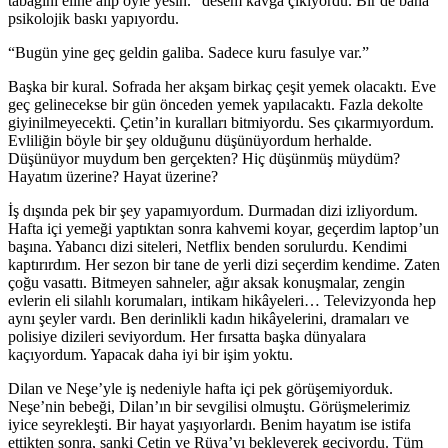
tabağını eline alıp öyle yesin.” desem kavga çıkıyordu. Bir de bana
psikolojik baskı yapıyordu.
“Bugün yine geç geldin galiba. Sadece kuru fasulye var.”
Başka bir kural. Sofrada her akşam birkaç çeşit yemek olacaktı. Eve
geç gelinecekse bir gün önceden yemek yapılacaktı. Fazla dekolte
giyinilmeyecekti. Çetin’in kuralları bitmiyordu. Ses çıkarmıyordum.
Evliliğin böyle bir şey olduğunu düşünüyordum herhalde.
Düşünüyor muydum ben gerçekten? Hiç düşünmüş müydüm?
Hayatım üzerine? Hayat üzerine?
İş dışında pek bir şey yapamıyordum. Durmadan dizi izliyordum.
Hafta içi yemeği yaptıktan sonra kahvemi koyar, geçerdim laptop’un
başına. Yabancı dizi siteleri, Netflix benden sorulurdu. Kendimi
kaptırırdım. Her sezon bir tane de yerli dizi seçerdim kendime. Zaten
çoğu vasattı. Bitmeyen sahneler, ağır aksak konuşmalar, zengin
evlerin eli silahlı korumaları, intikam hikâyeleri… Televizyonda hep
aynı şeyler vardı. Ben derinlikli kadın hikâyelerini, dramaları ve
polisiye dizileri seviyordum. Her fırsatta başka dünyalara
kaçıyordum. Yapacak daha iyi bir işim yoktu.
Dilan ve Neşe’yle iş nedeniyle hafta içi pek görüşemiyorduk.
Neşe’nin bebeği, Dilan’ın bir sevgilisi olmuştu. Görüşmelerimiz
iyice seyrekleşti. Bir hayat yaşıyorlardı. Benim hayatım ise istifa
ettikten sonra, sanki Çetin ve Rüya’yı bekleyerek geçiyordu. Tüm