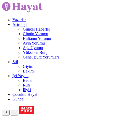
Yazarlar
Astroloji
Güncel Haberler
Günün Yorumu
Haftanın Yorumu
Ayın Yorumu
Aşk Uyumu
Yükselen Burç
Genel Burç Yorumları
Stil
Giyim
Bakım
İyi Yaşam
Beden
Ruh
İlişki
Çocuklu Hayat
Güncel