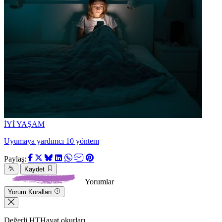
İYİ YAŞAM
Uyumaya yardımcı 10 yöntem
Paylaş:
Kaydet
Yorumlar
Yorum Kuralları
Değerli HTHayat okurları,