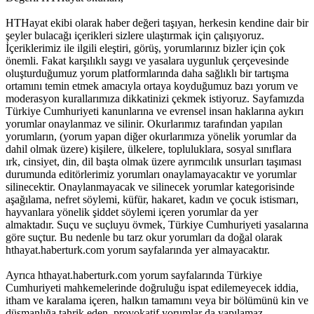
HTHayat ekibi olarak haber değeri taşıyan, herkesin kendine dair bir
şeyler bulacağı içerikleri sizlere ulaştırmak için çalışıyoruz.
İçeriklerimiz ile ilgili eleştiri, görüş, yorumlarınız bizler için çok
önemli. Fakat karşılıklı saygı ve yasalara uygunluk çerçevesinde
oluşturduğumuz yorum platformlarında daha sağlıklı bir tartışma
ortamını temin etmek amacıyla ortaya koyduğumuz bazı yorum ve
moderasyon kurallarımıza dikkatinizi çekmek istiyoruz. Sayfamızda
Türkiye Cumhuriyeti kanunlarına ve evrensel insan haklarına aykırı
yorumlar onaylanmaz ve silinir. Okurlarımız tarafından yapılan
yorumların, (yorum yapan diğer okurlarımıza yönelik yorumlar da
dahil olmak üzere) kişilere, ülkelere, topluluklara, sosyal sınıflara
ırk, cinsiyet, din, dil başta olmak üzere ayrımcılık unsurları taşıması
durumunda editörlerimiz yorumları onaylamayacaktır ve yorumlar
silinecektir. Onaylanmayacak ve silinecek yorumlar kategorisinde
aşağılama, nefret söylemi, küfür, hakaret, kadın ve çocuk istismarı,
hayvanlara yönelik şiddet söylemi içeren yorumlar da yer
almaktadır. Suçu ve suçluyu övmek, Türkiye Cumhuriyeti yasalarına
göre suçtur. Bu nedenle bu tarz okur yorumları da doğal olarak
hthayat.haberturk.com yorum sayfalarında yer almayacaktır.
Ayrıca hthayat.haberturk.com yorum sayfalarında Türkiye
Cumhuriyeti mahkemelerinde doğruluğu ispat edilemeyecek iddia,
itham ve karalama içeren, halkın tamamını veya bir bölümünü kin ve
düşmanlığa tahrik eden, provokatif yorumlar da yapılamaz.