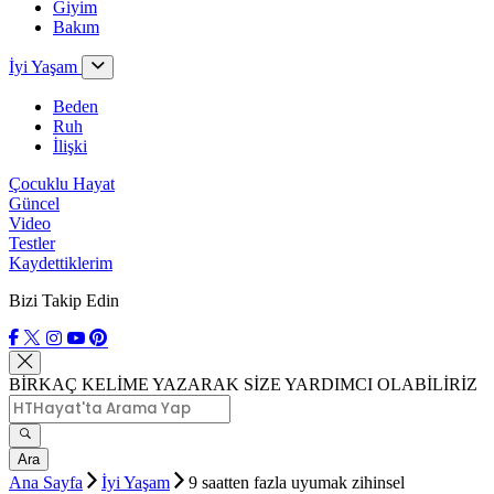
Giyim
Bakım
İyi Yaşam
Beden
Ruh
İlişki
Çocuklu Hayat
Güncel
Video
Testler
Kaydettiklerim
Bizi Takip Edin
BİRKAÇ KELİME YAZARAK SİZE YARDIMCI OLABİLİRİZ
Ara
Ana Sayfa
İyi Yaşam
9 saatten fazla uyumak zihinsel