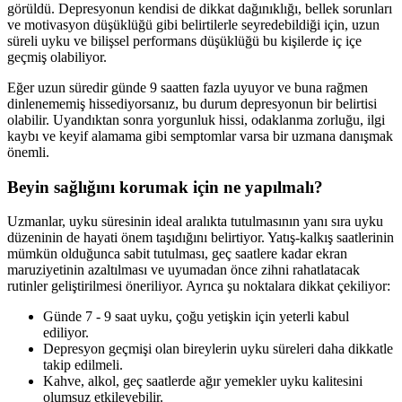
görüldü. Depresyonun kendisi de dikkat dağınıklığı, bellek sorunları
ve motivasyon düşüklüğü gibi belirtilerle seyredebildiği için, uzun
süreli uyku ve bilişsel performans düşüklüğü bu kişilerde iç içe
geçmiş olabiliyor.
Eğer uzun süredir günde 9 saatten fazla uyuyor ve buna rağmen
dinlenememiş hissediyorsanız, bu durum depresyonun bir belirtisi
olabilir. Uyandıktan sonra yorgunluk hissi, odaklanma zorluğu, ilgi
kaybı ve keyif alamama gibi semptomlar varsa bir uzmana danışmak
önemli.
Beyin sağlığını korumak için ne yapılmalı?
Uzmanlar, uyku süresinin ideal aralıkta tutulmasının yanı sıra uyku
düzeninin de hayati önem taşıdığını belirtiyor. Yatış-kalkış saatlerinin
mümkün olduğunca sabit tutulması, geç saatlere kadar ekran
maruziyetinin azaltılması ve uyumadan önce zihni rahatlatacak
rutinler geliştirilmesi öneriliyor. Ayrıca şu noktalara dikkat çekiliyor:
Günde 7 - 9 saat uyku, çoğu yetişkin için yeterli kabul
ediliyor.
Depresyon geçmişi olan bireylerin uyku süreleri daha dikkatle
takip edilmeli.
Kahve, alkol, geç saatlerde ağır yemekler uyku kalitesini
olumsuz etkileyebilir.