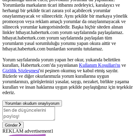
Yorumlarda markaların ticari itibarını zedeleyici, karalayıcı ve
herhangi bir şekilde ticari zarara yol açabilecek yorumlar
onaylanmayacak ve silinecektir. Aynı şekilde bir markaya yönelik
promosyon veya reklam amaçlı yorumlar da onaylanmayacak ve
silinecek yorumlar kategorisindedir. Başka hiçbir siteden alınan
linkler hthayat.haberturk.com yorum sayfalarında paylaşılamaz.
hthayat.haberturk.com yorum sayfalarında paylaşılan tüm
yorumların yasal sorumluluğu yorumu yapan okura aittir ve
hthayat.haberturk.com bunlardan sorumlu tutulamaz.
Yorum sayfalarında yorum yapan her okur, yukarıda belirtilen
kuralları, Haberturk.com’da yayınlanan
Kullanım Koşulları'nı
ve
Gizlilik Sözleşmesi
'ni peşinen okumuş ve kabul etmiş sayılır.
Bizlerle ve diğer okurlarımızla yorum kurallarına uygun
yorumlarınızı, görüşlerinizi yasalar, saygı, nezaket, birlikte yaşama
kuralları ve insan haklarına uygun şekilde paylaştığınız için teşekkür
ederiz.
Yorumları okudum onaylıyorum
Gönder
REKLAM advertisement1