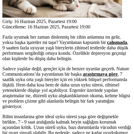
Giriş:
16 Haziran 2025, Pazartesi 19:00
Güncelleme:
16 Haziran 2025, Pazartesi 19:00
Fazla uyumak her zaman dinlenmiş bir zihin anlamına mı gelir,
yoksa başka işaretler mi taşır? Yayımlanan kapsamlı bir
çalışmada
,
9 saatten fazla uyuyan yaşlı bireylerin zihinsel testlerde daha düşük
performans sergilediği ortaya kondu. Özellikle depresyon geçmişi
olan kişilerde bu düşüş daha belirgin.
Sadece yaşlılar değil, gençler için de benzer uyarılar geçerli. Nature
Communications’da yayımlanan bir başka
araştırmaya göre
, 7
saatlik uyku orta yaşlı bireyler için en yüksek bilişsel performansla
ilişkili. Hem daha kısa hem de daha uzun uyku süresi, zihinsel
yeteneklerde düşüşe yol açabiliyor. Ergenler üzerinde yapılan
araştırmalar ise, düzenli uyku alışkanlıklarının okuma, kelime bilgisi
ve problem çözme gibi alanlarda belirgin bir fark yarattığını
gösteriyor.
Bilim insanlarına göre ideal uyku süresi yaşa göre değişmekle
birlikte, 7 - 9 saat aralığında kalmak beyin sağlığını korumak
açısından kritik. Uzun süreli uyku, bazı durumlarda vücudun verdiği
bir uyarı sinyali olabilir. Bu nedenle, sadece ne kadar uyuduğumuz