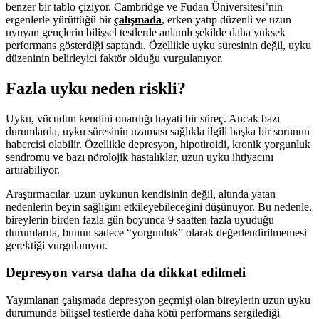
benzer bir tablo çiziyor. Cambridge ve Fudan Üniversitesi’nin
ergenlerle yürüttüğü bir
çalışmada
, erken yatıp düzenli ve uzun
uyuyan gençlerin bilişsel testlerde anlamlı şekilde daha yüksek
performans gösterdiği saptandı. Özellikle uyku süresinin değil, uyku
düzeninin belirleyici faktör olduğu vurgulanıyor.
Fazla uyku neden riskli?
Uyku, vücudun kendini onardığı hayati bir süreç. Ancak bazı
durumlarda, uyku süresinin uzaması sağlıkla ilgili başka bir sorunun
habercisi olabilir. Özellikle depresyon, hipotiroidi, kronik yorgunluk
sendromu ve bazı nörolojik hastalıklar, uzun uyku ihtiyacını
artırabiliyor.
Araştırmacılar, uzun uykunun kendisinin değil, altında yatan
nedenlerin beyin sağlığını etkileyebileceğini düşünüyor. Bu nedenle,
bireylerin birden fazla gün boyunca 9 saatten fazla uyuduğu
durumlarda, bunun sadece “yorgunluk” olarak değerlendirilmemesi
gerektiği vurgulanıyor.
Depresyon varsa daha da dikkat edilmeli
Yayımlanan çalışmada depresyon geçmişi olan bireylerin uzun uyku
durumunda bilişsel testlerde daha kötü performans sergilediği