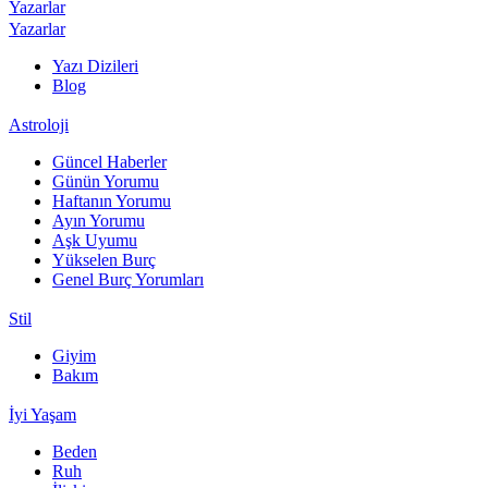
Yazarlar
Yazarlar
Yazı Dizileri
Blog
Astroloji
Güncel Haberler
Günün Yorumu
Haftanın Yorumu
Ayın Yorumu
Aşk Uyumu
Yükselen Burç
Genel Burç Yorumları
Stil
Giyim
Bakım
İyi Yaşam
Beden
Ruh