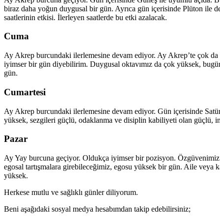
biraz daha yoğun duygusal bir gün. Ayrıca gün içerisinde Plüton ile de
saatlerinin etkisi. İlerleyen saatlerde bu etki azalacak.
Cuma
Ay Akrep burcundaki ilerlemesine devam ediyor. Ay Akrep’te çok da i
iyimser bir gün diyebilirim. Duygusal oktavımız da çok yüksek, bugü
gün.
Cumartesi
Ay Akrep burcundaki ilerlemesine devam ediyor. Gün içerisinde Satürn
yüksek, sezgileri güçlü, odaklanma ve disiplin kabiliyeti olan güçlü, ina
Pazar
Ay Yay burcuna geçiyor. Oldukça iyimser bir pozisyon. Özgüvenimiz ve
egosal tartışmalara girebileceğimiz, egosu yüksek bir gün. Aile veya ka
yüksek.
Herkese mutlu ve sağlıklı günler diliyorum.
Beni aşağıdaki sosyal medya hesabımdan takip edebilirsiniz;