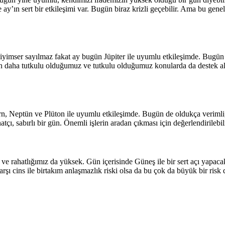
 ay’ın sert bir etkileşimi var. Bugün biraz krizli geçebilir. Ama bu gen
yimser sayılmaz fakat ay bugün Jüpiter ile uyumlu etkileşimde. Bugün
n daha tutkulu olduğumuz ve tutkulu olduğumuz konularda da destek al
, Neptün ve Plüton ile uyumlu etkileşimde. Bugün de oldukça verimli, 
tçı, sabırlı bir gün. Önemli işlerin aradan çıkması için değerlendirilebili
 rahatlığımız da yüksek. Gün içerisinde Güneş ile bir sert açı yapaca
rşı cins ile birtakım anlaşmazlık riski olsa da bu çok da büyük bir risk 