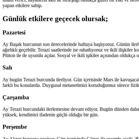
yapan etkilere sahip.
Günlük etkilere geçecek olursak;
Pazartesi
Ay Başak burcunun son derecelerinde haftaya başlıyoruz. Günün ilerley
ağırlıklı geçebilir. Terazi saatlerinde ise rahatlıyoruz ve ikili ilişkil
Plüton ile de uyumlu açılar. Sosyal ve ikili işikiler açısından olduk
Salı
Ay bugün Terazi burcunda ilerliyor. Gün içerisinde Mars ile kavuşaca
farklı bu konularda. Duygusal metanetimizi koruduğumuz sürece fiziks
Çarşamba
Ay Terazi burcundaki ilerlemesine devam ediyor. Bugün dünden daha sa
yüksek, kendimizi ifadenin güçlü olduğu bir gün.
Perşembe
Ay Akrep burcuna geçiyor. Gün içerisinde Güneş ile uyumlu açıda. B