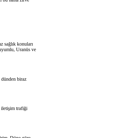
z sağlık konuları
le uyumlu, Uranüs ve
n dünden biraz
etişim trafiği
irim. Düne göre