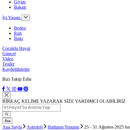
Giyim
Bakım
İyi Yaşam
Beden
Ruh
İlişki
Çocuklu Hayat
Güncel
Video
Testler
Kaydettiklerim
Bizi Takip Edin
BİRKAÇ KELİME YAZARAK SİZE YARDIMCI OLABİLİRİZ
Ara
Ana Sayfa
Astroloji
Haftanın Yorumu
25 - 31 Ağustos 2025 haf