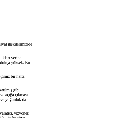
yal ilişkilerimizide
ukları yerine
oldukça yüksek. Bu
eğimiz bir hafta
katılmış gibi
r ve açığa çıkmayı
as ve yoğunluk da
aratıcı, vizyoner,
i bu hafta zirve