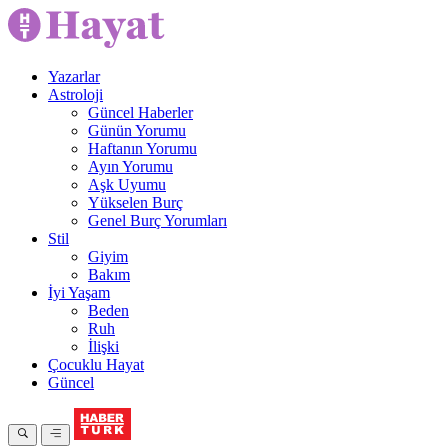
Yazarlar
Astroloji
Güncel Haberler
Günün Yorumu
Haftanın Yorumu
Ayın Yorumu
Aşk Uyumu
Yükselen Burç
Genel Burç Yorumları
Stil
Giyim
Bakım
İyi Yaşam
Beden
Ruh
İlişki
Çocuklu Hayat
Güncel