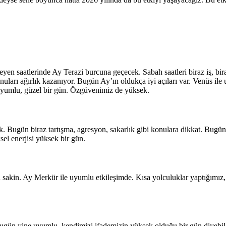
en saatlerinde Ay Terazi burcuna geçecek. Sabah saatleri biraz iş, bira
er konuları ağırlık kazanıyor. Bugün Ay’ın oldukça iyi açıları var. Venüs i
ça uyumlu, güzel bir gün. Özgüvenimiz de yüksek.
k. Bugün biraz tartışma, agresyon, sakarlık gibi konulara dikkat. Bugü
el enerjisi yüksek bir gün.
kin. Ay Merkür ile uyumlu etkileşimde. Kısa yolculuklar yaptığımız, il
ugün yine uyumlu, kendimizi ifademizin yüksek olduğu bir gün diyebil