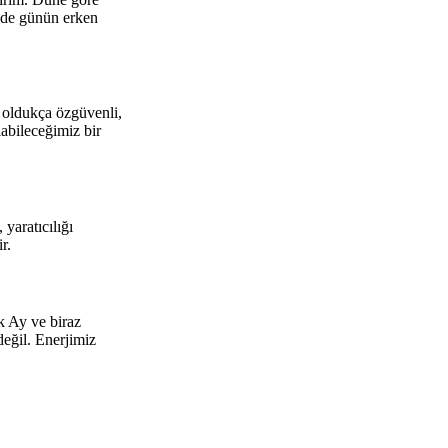
elde günün erken
 oldukça özgüvenli,
abileceğimiz bir
yaratıcılığı
r.
k Ay ve biraz
değil. Enerjimiz