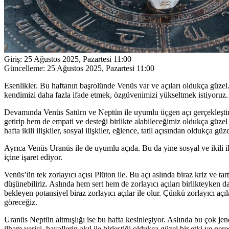
Giriş:
25 Ağustos 2025, Pazartesi 11:00
Güncelleme:
25 Ağustos 2025, Pazartesi 11:00
Esenlikler. Bu haftanın başrolünde Venüs var ve açıları oldukça güzel.
kendimizi daha fazla ifade etmek, özgüvenimizi yükseltmek istiyoruz.
Devamında Venüs Satürn ve Neptün ile uyumlu üçgen açı gerçekleştiri
getirip hem de empati ve desteği birlikte alabileceğimiz oldukça güze
hafta ikili ilişkiler, sosyal ilişkiler, eğlence, tatil açısından oldukça güze
Ayrıca Venüs Uranüs ile de uyumlu açıda. Bu da yine sosyal ve ikili iliş
içine işaret ediyor.
Venüs’ün tek zorlayıcı açısı Plüton ile. Bu açı aslında biraz kriz ve ta
düşünebiliriz. Aslında hem sert hem de zorlayıcı açıları birlikteyken 
bekleyen potansiyel biraz zorlayıcı açılar ile olur. Çünkü zorlayıcı aç
göreceğiz.
Uranüs Neptün altmışlığı ise bu hafta kesinleşiyor. Aslında bu çok jen
ilham verici, hayallerin akıl ile birleştiği oldukça güzel bir etki ve n