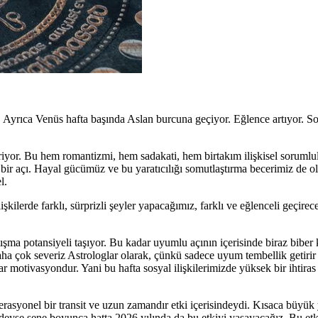
 Ayrıca Venüs hafta başında Aslan burcuna geçiyor. Eğlence artıyor. Sos
yor. Bu hem romantizmi, hem sadakati, hem birtakım ilişkisel sorumlul
l bir açı. Hayal gücümüz ve bu yaratıcılığı somutlaştırma becerimiz de 
l.
kilerde farklı, sürprizli şeyler yapacağımız, farklı ve eğlenceli geçirec
rtışma potansiyeli taşıyor. Bu kadar uyumlu açının içerisinde biraz biber 
daha çok severiz Astrologlar olarak, çünkü sadece uyum tembellik getiri
ılar motivasyondur. Yani bu hafta sosyal ilişkilerimizde yüksek bir ihtir
erasyonel bir transit ve uzun zamandır etki içerisindeydi. Kısaca büyük y
eredeyse sene boyunca hatta 2026 yılında da bu etkiyi yaşayacağız. Bu etk