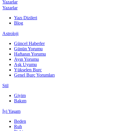
Yazarlar
Yazarlar
Yazı Dizileri
Blog
Astroloji
Güncel Haberler
Günün Yorumu
Haftanın Yorumu
Ayın Yorumu
Aşk Uyumu
Yükselen Burç
Genel Burç Yorumları
Stil
Giyim
Bakım
İyi Yaşam
Beden
Ruh