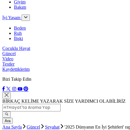
Giyim
Bakım
İyi Yaşam
Beden
Ruh
İlişki
Çocuklu Hayat
Güncel
Video
Testler
Kaydettiklerim
Bizi Takip Edin
BİRKAÇ KELİME YAZARAK SİZE YARDIMCI OLABİLİRİZ
Ara
Ana Sayfa
Güncel
Seyahat
'2025 Dünyanın En İyi Şehirleri' ra