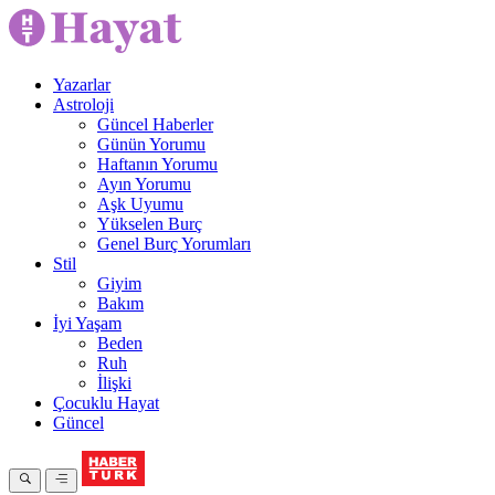
Yazarlar
Astroloji
Güncel Haberler
Günün Yorumu
Haftanın Yorumu
Ayın Yorumu
Aşk Uyumu
Yükselen Burç
Genel Burç Yorumları
Stil
Giyim
Bakım
İyi Yaşam
Beden
Ruh
İlişki
Çocuklu Hayat
Güncel